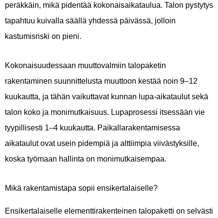
peräkkäin, mikä pidentää kokonaisaikataulua. Talon pystytys
tapahtuu kuivalla säällä yhdessä päivässä, jolloin
kastumisriski on pieni.
Kokonaisuudessaan muuttovalmiin talopaketin
rakentaminen suunnittelusta muuttoon kestää noin 9–12
kuukautta, ja tähän vaikuttavat kunnan lupa-aikataulut sekä
talon koko ja monimutkaisuus. Lupaprosessi itsessään vie
tyypillisesti 1–4 kuukautta. Paikallarakentamisessa
aikataulut ovat usein pidempiä ja alttiimpia viivästyksille,
koska työmaan hallinta on monimutkaisempaa.
Mikä rakentamistapa sopii ensikertalaiselle?
Ensikertalaiselle elementtirakenteinen talopaketti on selvästi