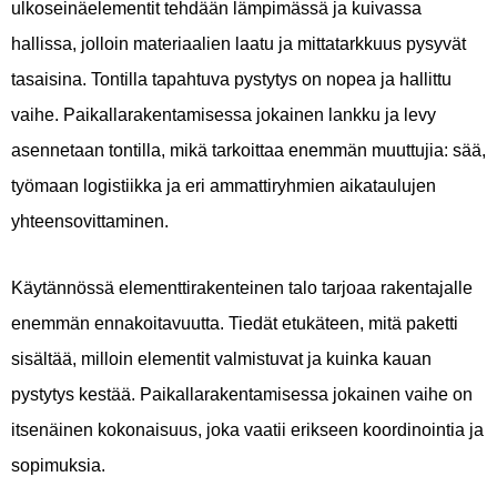
ulkoseinäelementit tehdään lämpimässä ja kuivassa
hallissa, jolloin materiaalien laatu ja mittatarkkuus pysyvät
tasaisina. Tontilla tapahtuva pystytys on nopea ja hallittu
vaihe. Paikallarakentamisessa jokainen lankku ja levy
asennetaan tontilla, mikä tarkoittaa enemmän muuttujia: sää,
työmaan logistiikka ja eri ammattiryhmien aikataulujen
yhteensovittaminen.
Käytännössä elementtirakenteinen talo tarjoaa rakentajalle
enemmän ennakoitavuutta. Tiedät etukäteen, mitä paketti
sisältää, milloin elementit valmistuvat ja kuinka kauan
pystytys kestää. Paikallarakentamisessa jokainen vaihe on
itsenäinen kokonaisuus, joka vaatii erikseen koordinointia ja
sopimuksia.