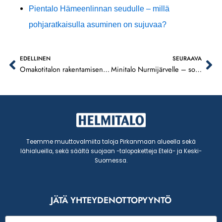
Pientalo Hämeenlinnan seudulle – millä
pohjaratkaisulla asuminen on sujuvaa?
EDELLINEN
SEURAAVA
Prev
Ne
Omakotitalon rakentamisen kokonaiskustannukset – mitä kuuluu pakettiin ja mistä tulee lisälaskua?
Minitalo Nurmijärvelle – sopiiko kompakti omakotitalo lapsiperheen ensiasunnoksi?
Teemme muuttovalmiita taloja Pirkanmaan alueella sekä
lähialueilla, sekä säältä suojaan -talopaketteja Etelä- ja Keski-
Suomessa.
JÄTÄ YHTEYDENOTTOPYYNTÖ
Sähköposti