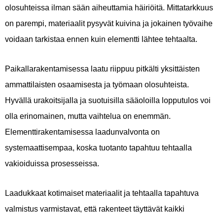
olosuhteissa ilman sään aiheuttamia häiriöitä. Mittatarkkuus
on parempi, materiaalit pysyvät kuivina ja jokainen työvaihe
voidaan tarkistaa ennen kuin elementti lähtee tehtaalta.
Paikallarakentamisessa laatu riippuu pitkälti yksittäisten
ammattilaisten osaamisesta ja työmaan olosuhteista.
Hyvällä urakoitsijalla ja suotuisilla sääoloilla lopputulos voi
olla erinomainen, mutta vaihtelua on enemmän.
Elementtirakentamisessa laadunvalvonta on
systemaattisempaa, koska tuotanto tapahtuu tehtaalla
vakioiduissa prosesseissa.
Laadukkaat kotimaiset materiaalit ja tehtaalla tapahtuva
valmistus varmistavat, että rakenteet täyttävät kaikki