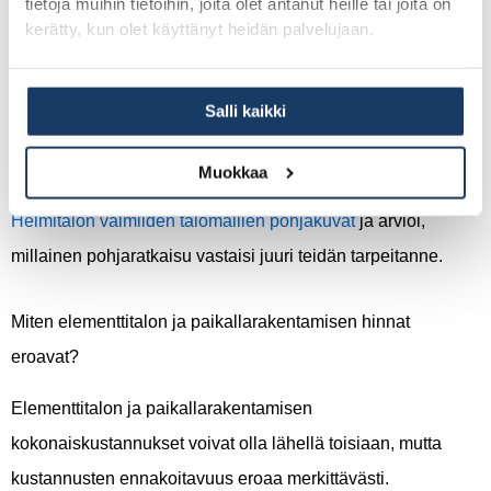
tietoja muihin tietoihin, joita olet antanut heille tai joita on
kerätty, kun olet käyttänyt heidän palvelujaan.
Paikallarakentaminen voi sopia kokeneelle rakentajalle,
jolla on vahva rakennusalan tuntemus tai omaa
Salli kaikki
ammattitaitoa. Ensikertalainen, joka haluaa hallitun
prosessin ilman yllätyksiä, hyötyy elementtirakenteisen
Muokkaa
talopaketin selkeydestä ja ennakoitavuudesta.
Katso
Helmitalon valmiiden talomallien pohjakuvat
ja arvioi,
millainen pohjaratkaisu vastaisi juuri teidän tarpeitanne.
Miten elementtitalon ja paikallarakentamisen hinnat
eroavat?
Elementtitalon ja paikallarakentamisen
kokonaiskustannukset voivat olla lähellä toisiaan, mutta
kustannusten ennakoitavuus eroaa merkittävästi.