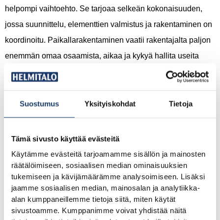
helpompi vaihtoehto. Se tarjoaa selkeän kokonaisuuden,
jossa suunnittelu, elementtien valmistus ja rakentaminen on
koordinoitu. Paikallarakentaminen vaatii rakentajalta paljon
enemmän omaa osaamista, aikaa ja kykyä hallita useita
urakoitsijoita samanaikaisesti.
Rakennusprojektin suurin haaste ensikertalaiselle ei ole
Suostumus
Yksityiskohdat
Tietoja
yleensä raha vaan tiedon puute: mitä pitää tehdä, missä
järjestyksessä ja kenen kanssa. Valmiilla
Tämä sivusto käyttää evästeitä
talopakettiratkaisulla tämä koordinointivastuu on suurelta
Käytämme evästeitä tarjoamamme sisällön ja mainosten
osin muualla. Helmitalon muuttovalmiissa paketissa mukana
räätälöimiseen, sosiaalisen median ominaisuuksien
tukemiseen ja kävijämäärämme analysoimiseen. Lisäksi
ovat asiakaslähtöinen myyjä, arkkitehti, rakennesuunnittelija
jaamme sosiaalisen median, mainosalan ja analytiikka-
sekä sähkö- ja putkiurakoitsija. Sinun ei tarvitse etsiä näitä
alan kumppaneillemme tietoja siitä, miten käytät
sivustoamme. Kumppanimme voivat yhdistää näitä
erikseen.