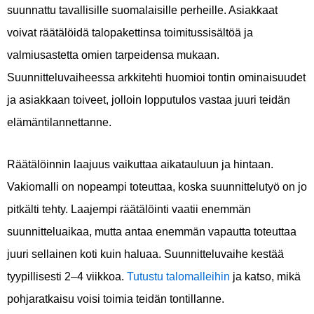
suunnattu tavallisille suomalaisille perheille. Asiakkaat
voivat räätälöidä talopakettinsa toimitussisältöä ja
valmiusastetta omien tarpeidensa mukaan.
Suunnitteluvaiheessa arkkitehti huomioi tontin ominaisuudet
ja asiakkaan toiveet, jolloin lopputulos vastaa juuri teidän
elämäntilannettanne.
Räätälöinnin laajuus vaikuttaa aikatauluun ja hintaan.
Vakiomalli on nopeampi toteuttaa, koska suunnittelutyö on jo
pitkälti tehty. Laajempi räätälöinti vaatii enemmän
suunnitteluaikaa, mutta antaa enemmän vapautta toteuttaa
juuri sellainen koti kuin haluaa. Suunnitteluvaihe kestää
tyypillisesti 2–4 viikkoa.
Tutustu talomalleihin
ja katso, mikä
pohjaratkaisu voisi toimia teidän tontillanne.