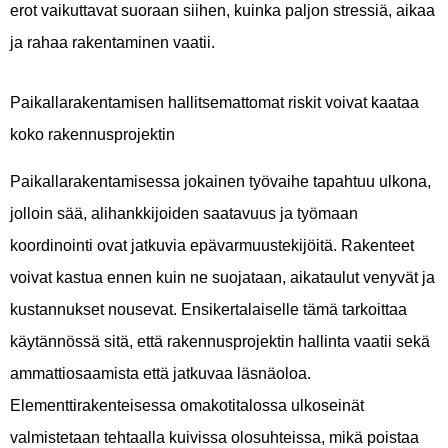
erot vaikuttavat suoraan siihen, kuinka paljon stressiä, aikaa
ja rahaa rakentaminen vaatii.
Paikallarakentamisen hallitsemattomat riskit voivat kaataa
koko rakennusprojektin
Paikallarakentamisessa jokainen työvaihe tapahtuu ulkona,
jolloin sää, alihankkijoiden saatavuus ja työmaan
koordinointi ovat jatkuvia epävarmuustekijöitä. Rakenteet
voivat kastua ennen kuin ne suojataan, aikataulut venyvät ja
kustannukset nousevat. Ensikertalaiselle tämä tarkoittaa
käytännössä sitä, että rakennusprojektin hallinta vaatii sekä
ammattiosaamista että jatkuvaa läsnäoloa.
Elementtirakenteisessa omakotitalossa ulkoseinät
valmistetaan tehtaalla kuivissa olosuhteissa, mikä poistaa