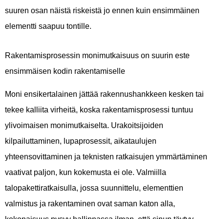
suuren osan näistä riskeistä jo ennen kuin ensimmäinen
elementti saapuu tontille.
Rakentamisprosessin monimutkaisuus on suurin este
ensimmäisen kodin rakentamiselle
Moni ensikertalainen jättää rakennushankkeen kesken tai
tekee kalliita virheitä, koska rakentamisprosessi tuntuu
ylivoimaisen monimutkaiselta. Urakoitsijoiden
kilpailuttaminen, lupaprosessit, aikataulujen
yhteensovittaminen ja teknisten ratkaisujen ymmärtäminen
vaativat paljon, kun kokemusta ei ole. Valmiilla
talopakettiratkaisulla, jossa suunnittelu, elementtien
valmistus ja rakentaminen ovat saman katon alla,
kokonaisuus pysyy hallinnassa ilman, että sinun täytyy