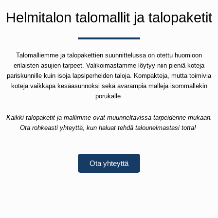
Helmitalon talomallit ja talopaketit
Talomalliemme ja talopakettien suunnittelussa on otettu huomioon
erilaisten asujien tarpeet. Valikoimastamme löytyy niin pieniä koteja
pariskunnille kuin isoja lapsiperheiden taloja. Kompakteja, mutta toimivia
koteja vaikkapa kesäasunnoksi sekä avarampia malleja isommallekin
porukalle.
Kaikki talopaketit ja mallimme ovat muunneltavissa tarpeidenne mukaan.
Ota rohkeasti yhteyttä, kun haluat tehdä talounelmastasi totta!
Ota yhteyttä