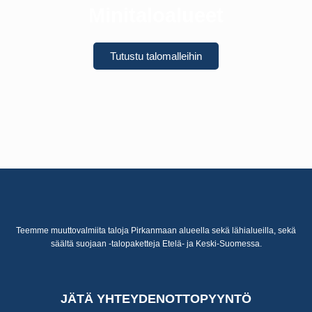
Minitaloalueet
Tutustu talomalleihin
Teemme muuttovalmiita taloja Pirkanmaan alueella sekä lähialueilla, sekä
säältä suojaan -talopaketteja Etelä- ja Keski-Suomessa.
JÄTÄ YHTEYDENOTTOPYYNTÖ