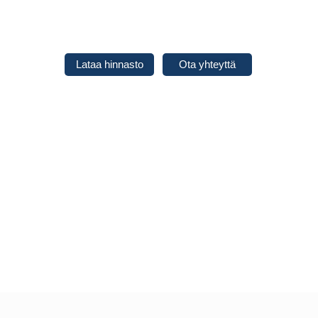
Siirry
sisältöön
Lataa hinnasto
Ota yhteyttä