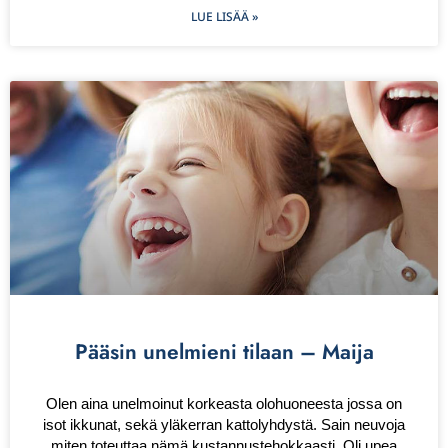
LUE LISÄÄ »
Pääsin unelmieni tilaan – Maija
Olen aina unelmoinut korkeasta olohuoneesta jossa on
isot ikkunat, sekä yläkerran kattolyhdystä. Sain neuvoja
miten toteuttaa nämä kustannustehokkaasti. Oli upea