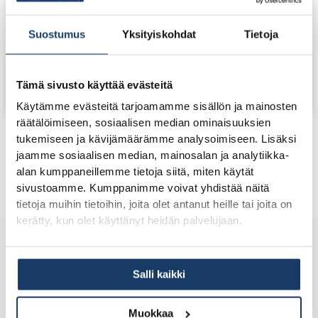
Helmitalon Urbaani Mummola 2.0
Suostumus
Yksityiskohdat
Tietoja
talonäyttely Valkeakoskella
Tämä sivusto käyttää evästeitä
LUE ARTIKKELI »
Käytämme evästeitä tarjoamamme sisällön ja mainosten
räätälöimiseen, sosiaalisen median ominaisuuksien
tukemiseen ja kävijämäärämme analysoimiseen. Lisäksi
jaamme sosiaalisen median, mainosalan ja analytiikka-
Katso kaikki ajankohtaiset
alan kumppaneillemme tietoja siitä, miten käytät
sivustoamme. Kumppanimme voivat yhdistää näitä
tietoja muihin tietoihin, joita olet antanut heille tai joita on
kerätty, kun olet käyttänyt heidän palvelujaan.
Miksi Helmitalot?
Salli kaikki
Muokkaa