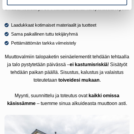
Pirkanmaan
oma talotehdas
Helmitalo toteuttaa haaveesi
omasta kodista yli 30 v kokemuksella. Talopaketista löydät:
Laadukkaat kotimaiset materiaalit ja tuotteet
Sama paikallinen tuttu tekijäryhmä
Pettämättömän tarkka viimeistely
Muuttovalmiin talopaketin seinäelementit tehdään tehtaalla
ja talo pystytetään päivässä –
ei kastumisriskiä
! Sisätyöt
tehdään paikan päällä. Sisustus, kalustus ja valaistus
toteutetaan
toiveidesi mukaan
.
Myynti, suunnittelu ja toteutus ovat
kaikki omissa
käsissämme
– tuemme sinua alkuideasta muuttoon asti.