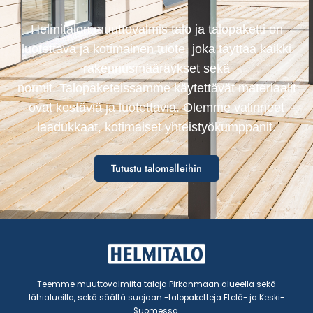
Helmitalon muuttovalmis talo ja talopaketti on
luotettava ja kotimainen tuote, joka täyttää kaikki
rakennusmääräykset sekä
normit. Talopaketeissamme käytettävät materiaalit
ovat kestäviä ja luotettavia. Olemme valinneet
laadukkaat, kotimaiset yhteistyökumppanit.
Tutustu talomalleihin
Teemme muuttovalmiita taloja Pirkanmaan alueella sekä
lähialueilla, sekä säältä suojaan -talopaketteja Etelä- ja Keski-
Suomessa.