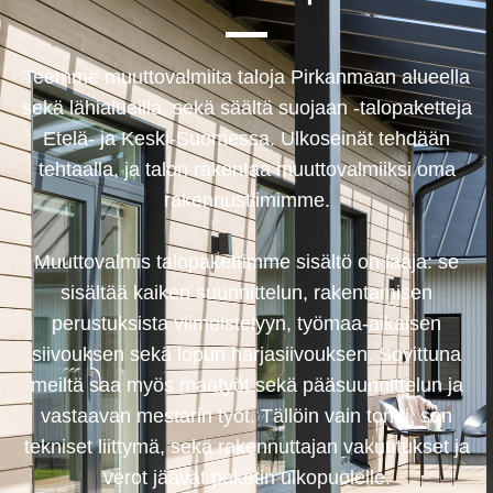
Teemme muuttovalmiita taloja Pirkanmaan alueella
sekä lähialueilla, sekä säältä suojaan -talopaketteja
Etelä- ja Keski-Suomessa. Ulkoseinät tehdään
tehtaalla, ja talon rakentaa muuttovalmiiksi oma
rakennustiimimme.
Muuttovalmis talopakettimme sisältö on laaja: se
sisältää kaiken suunnittelun, rakentamisen
perustuksista viimeistelyyn, työmaa-aikaisen
siivouksen sekä lopun harjasiivouksen. Sovittuna
meiltä saa myös maatyöt sekä pääsuunnittelun ja
vastaavan mestarin työt. Tällöin vain tontti, sen
tekniset liittymä, sekä rakennuttajan vakuutukset ja
verot jäävät paketin ulkopuolelle.