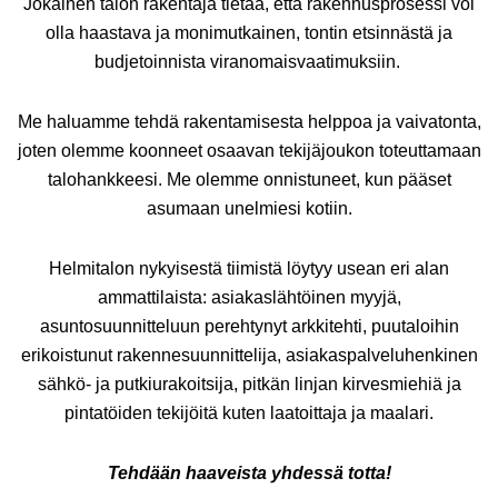
Jokainen talon rakentaja tietää, että rakennusprosessi voi
olla haastava ja monimutkainen, tontin etsinnästä ja
budjetoinnista viranomaisvaatimuksiin.
Me haluamme tehdä rakentamisesta helppoa ja vaivatonta,
joten olemme koonneet osaavan tekijäjoukon toteuttamaan
talohankkeesi. Me olemme onnistuneet, kun pääset
asumaan unelmiesi kotiin.
Helmitalon nykyisestä tiimistä löytyy usean eri alan
ammattilaista: asiakaslähtöinen myyjä,
asuntosuunnitteluun perehtynyt arkkitehti, puutaloihin
erikoistunut rakennesuunnittelija, asiakaspalveluhenkinen
sähkö- ja putkiurakoitsija, pitkän linjan kirvesmiehiä ja
pintatöiden tekijöitä kuten laatoittaja ja maalari.
Tehdään haaveista yhdessä totta!