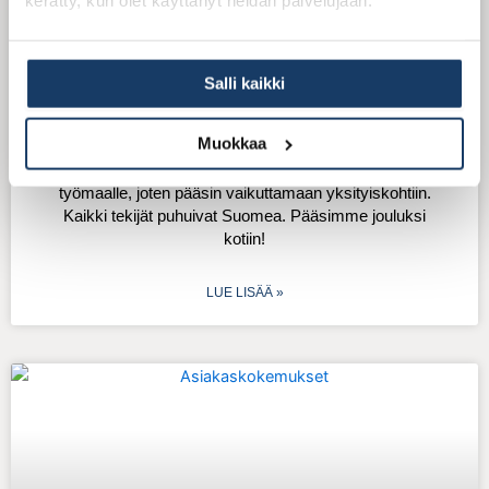
kerätty, kun olet käyttänyt heidän palvelujaan.
Pääsimme jouluksi kotiin – Kari
Salli kaikki
Asun osan vuodesta poissa Suomesta.
Muokkaa
Rakennusprojekti eteni hyvin, ja sain valokuvia
työmaalta. Minut kutsuttiin tärkeissä vaiheissa
työmaalle, joten pääsin vaikuttamaan yksityiskohtiin.
Kaikki tekijät puhuivat Suomea. Pääsimme jouluksi
kotiin!
LUE LISÄÄ »