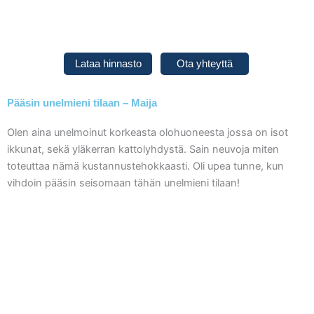
Siirry
sisältöön
Lataa hinnasto
Ota yhteyttä
Pääsin unelmieni tilaan – Maija
Olen aina unelmoinut korkeasta olohuoneesta jossa on isot
ikkunat, sekä yläkerran kattolyhdystä. Sain neuvoja miten
toteuttaa nämä kustannustehokkaasti. Oli upea tunne, kun
vihdoin pääsin seisomaan tähän unelmieni tilaan!
P
N