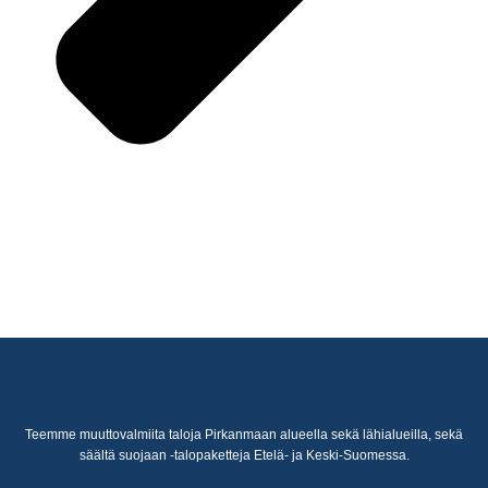
Teemme muuttovalmiita taloja Pirkanmaan alueella sekä lähialueilla, sekä
säältä suojaan -talopaketteja Etelä- ja Keski-Suomessa.