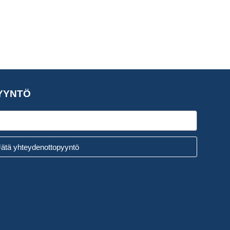
YYNTÖ
Jätä yhteydenottopyyntö