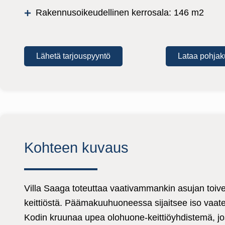
Rakennusoikeudellinen kerrosala: 146 m2
Lähetä tarjouspyyntö
Lataa pohjak
Kohteen kuvaus
Villa Saaga toteuttaa vaativammankin asujan toiveet
keittiöstä. Päämakuuhuoneessa sijaitsee iso vaateh
Kodin kruunaa upea olohuone-keittiöyhdistemä, jost