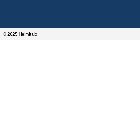
© 2025 Helmitalo
L
Etu- ja sukunimi
Rakennuskunta