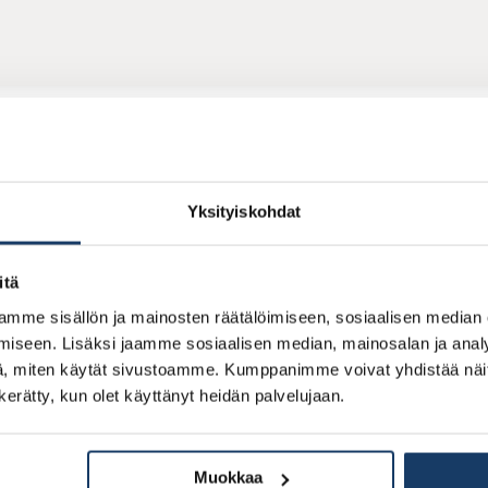
Yksityiskohdat
Kysy lisää kohteesta
itä
mme sisällön ja mainosten räätälöimiseen, sosiaalisen median
Ota yhteyttä niin myyjämme on sinuun yhteydessä.
iseen. Lisäksi jaamme sosiaalisen median, mainosalan ja analy
, miten käytät sivustoamme. Kumppanimme voivat yhdistää näitä t
n kerätty, kun olet käyttänyt heidän palvelujaan.
Sähköposti
Muokkaa