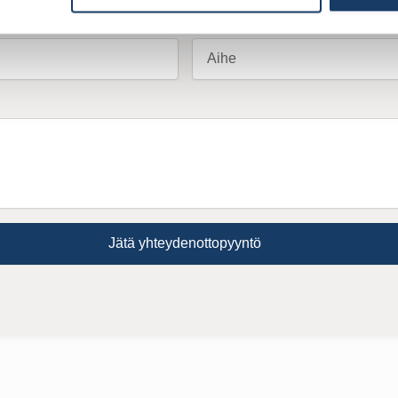
Aihe
Jätä yhteydenottopyyntö