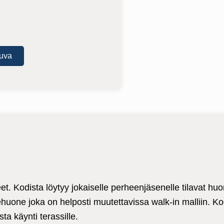
uva
. Kodista löytyy jokaiselle perheenjäsenelle tilavat huon
uone joka on helposti muutettavissa walk-in malliin. Kod
a käynti terassille.