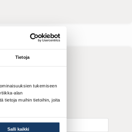
Tietoja
 ominaisuuksien tukemiseen
tiikka-alan
ietoja muihin tietoihin, joita
Salli kaikki