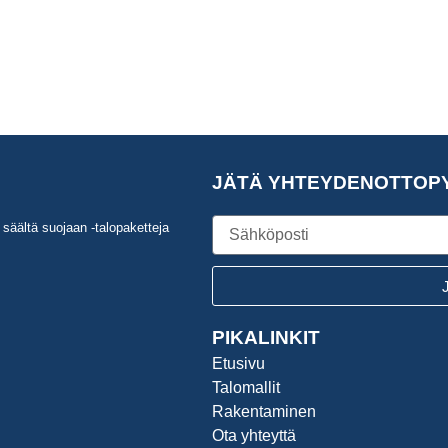
JÄTÄ YHTEYDENOTTOP
Sähköposti
säältä suojaan -talopaketteja
PIKALINKIT
Etusivu
Talomallit
Rakentaminen
Ota yhteyttä