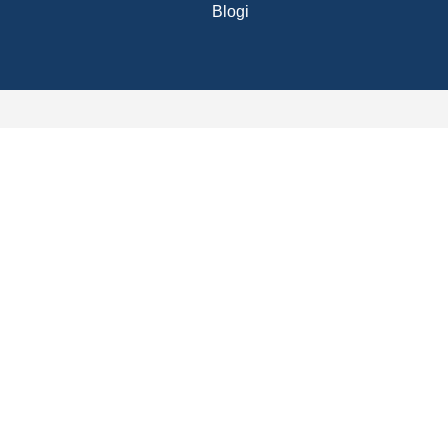
Blogi
ataa hinnasto
.
Postinumero
Puhelinnumero