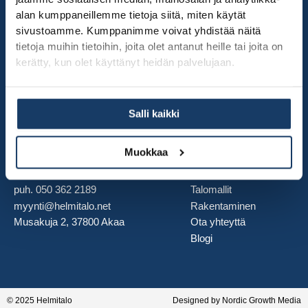
säältä suojaan -talopaketteja Etelä- ja Keski-Suomessa.
alan kumppaneillemme tietoja siitä, miten käytät
sivustoamme. Kumppanimme voivat yhdistää näitä
tietoja muihin tietoihin, joita olet antanut heille tai joita on
JÄTÄ YHTEYDENOTTOPYYNTÖ
kerätty, kun olet käyttänyt heidän palvelujaan.
Sähköposti
Salli kaikki
Jätä yhteydenottopyyntö
Muokkaa
YRITYS
PIKALINKIT
Y-tunnus: 3384110-5
Etusivu
puh. 050 362 2189
Talomallit
myynti@helmitalo.net
Rakentaminen
Musakuja 2, 37800 Akaa
Ota yhteyttä
Blogi
© 2025 Helmitalo
Designed by Nordic Growth Media