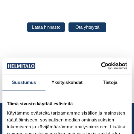
Siirry
sisältöön
Lataa hinnasto
Ota yhteyttä
Suostumus
Yksityiskohdat
Tietoja
Tämä sivusto käyttää evästeitä
Käytämme evästeitä tarjoamamme sisällön ja mainosten
räätälöimiseen, sosiaalisen median ominaisuuksien
tukemiseen ja kävijämäärämme analysoimiseen. Lisäksi
Teemme muuttovalmiita taloja Pirkanmaan alueella sekä lähialueilla, sekä
jaamme sosiaalisen median, mainosalan ja analytiikka-