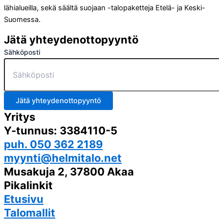
lähialueilla, sekä säältä suojaan -talopaketteja Etelä- ja Keski-
Suomessa.
Jätä yhteydenottopyyntö
Sähköposti
Jätä yhteydenottopyyntö
Yritys
Y-tunnus: 3384110-5
puh. 050 362 2189
myynti@helmitalo.net
Musakuja 2, 37800 Akaa
Pikalinkit
Etusivu
Talomallit