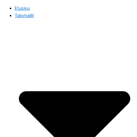
Etusivu
Talomallit