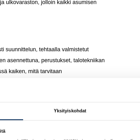
 ulkovaraston, jolloin kaikki asumisen
ti suunnittelun, tehtaalla valmistetut
een asennettuna, perustukset, talotekniikan
ssä kaiken, mitä tarvitaan
 perustuksista viimeistelyyn, työmaa-
Yksityiskohdat
taessa pakettiin voidaan sisällyttää myös
lvelut. Tällöin asiakkaan vastuulle jäävät
itä
ajan vakuutukset ja verot.