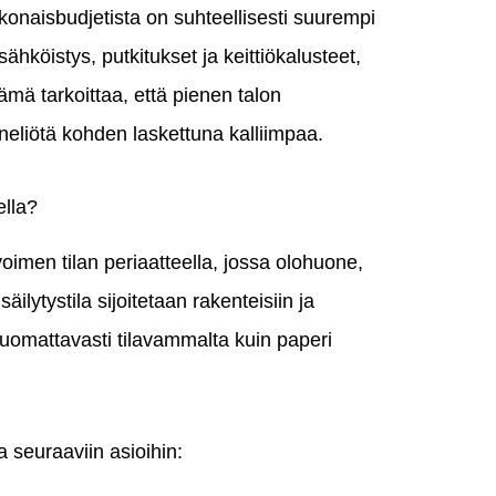
konaisbudjetista on suhteellisesti suurempi
ähköistys, putkitukset ja keittiökalusteet,
mä tarkoittaa, että pienen talon
eliötä kohden laskettuna kalliimpaa.
ella?
oimen tilan periaatteella, jossa olohuone,
äilytystila sijoitetaan rakenteisiin ja
huomattavasti tilavammalta kuin paperi
 seuraaviin asioihin: