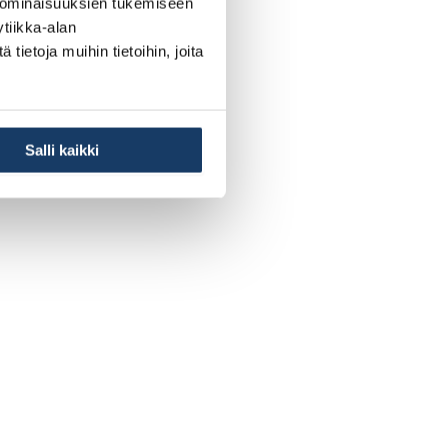
 ominaisuuksien tukemiseen
tiikka-alan
ietoja muihin tietoihin, joita
Salli kaikki