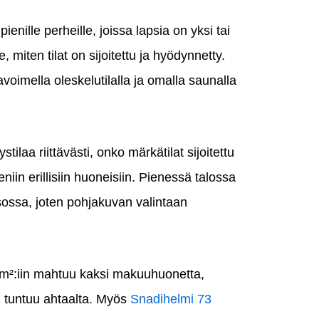
 pienille perheille, joissa lapsia on yksi tai
 miten tilat on sijoitettu ja hyödynnetty.
voimella oleskelutilalla ja omalla saunalla
stilaa riittävästi, onko märkätilat sijoitettu
eniin erillisiin huoneisiin. Pienessä talossa
sossa, joten pohjakuvan valintaan
 m²:iin mahtuu kaksi makuuhuonetta,
n tuntuu ahtaalta. Myös
Snadihelmi 73