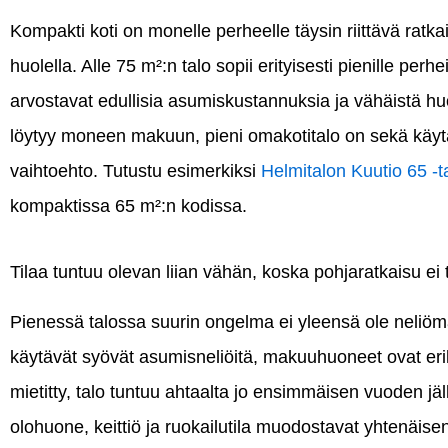
Kompakti koti on monelle perheelle täysin riittävä ratka
huolella. Alle 75 m²:n talo sopii erityisesti pienille perhei
arvostavat edullisia asumiskustannuksia ja vähäistä hu
löytyy moneen makuun, pieni omakotitalo on sekä käyt
vaihtoehto. Tutustu esimerkiksi
Helmitalon Kuutio 65 -ta
kompaktissa 65 m²:n kodissa.
Tilaa tuntuu olevan liian vähän, koska pohjaratkaisu ei 
Pienessä talossa suurin ongelma ei yleensä ole neliömää
käytävät syövät asumisneliöitä, makuuhuoneet ovat erillää
mietitty, talo tuntuu ahtaalta jo ensimmäisen vuoden jä
olohuone, keittiö ja ruokailutila muodostavat yhtenäisen