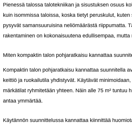
Pienessä talossa talotekniikan ja sisustuksen osuus ko
kuin isommissa taloissa, koska tietyt peruskulut, kuten s
pysyvät samansuuruisina neliömäärästä riippumatta. Tä
rakentaminen on kokonaisuutena edullisempaa, mutta n
Miten kompaktin talon pohjaratkaisu kannattaa suunnit
Kompaktin talon pohjaratkaisu kannattaa suunnitella av
keittiö ja ruokailutila yhdistyvät. Käytävät minimoidaan, s
märkätilat ryhmitetään yhteen. Näin alle 75 m² tuntuu 
antaa ymmärtää.
Käytännön suunnittelussa kannattaa kiinnittää huomiota