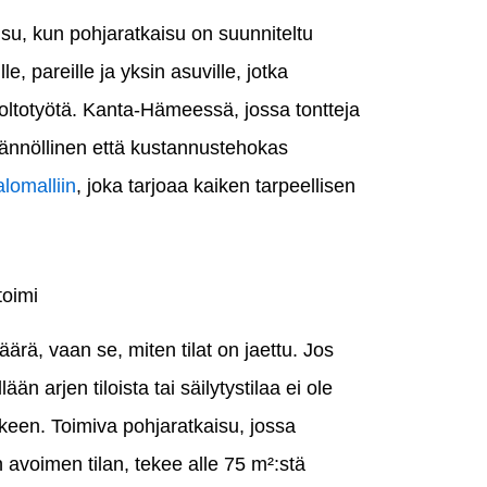
isu, kun pohjaratkaisu on suunniteltu
lle, pareille ja yksin asuville, jotka
oltotyötä. Kanta-Hämeessä, jossa tontteja
ännöllinen että kustannustehokas
lomalliin
, joka tarjoaa kaiken tarpeellisen
toimi
rä, vaan se, miten tilat on jaettu. Jos
n arjen tiloista tai säilytystilaa ei ole
lkeen. Toimiva pohjaratkaisu, jossa
 avoimen tilan, tekee alle 75 m²:stä