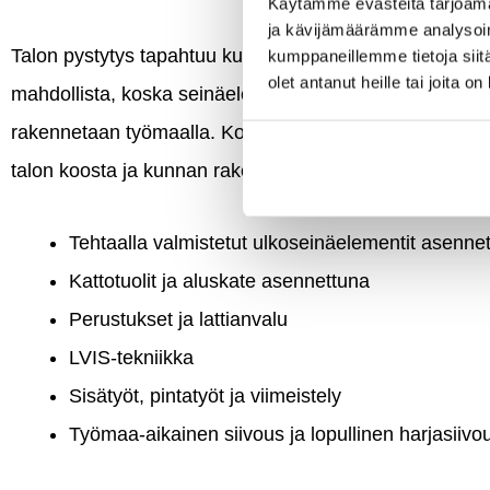
Käytämme evästeitä tarjoama
ja kävijämäärämme analysoim
Talon pystytys tapahtuu kuivalla säällä yhdessä päiväss
kumppaneillemme tietoja siitä
olet antanut heille tai joita o
mahdollista, koska seinäelementit valmistetaan tehtaa
rakennetaan työmaalla. Koko prosessi suunnittelusta mu
talon koosta ja kunnan rakennuslupa-aikatauluista riip
Tehtaalla valmistetut ulkoseinäelementit asenne
Kattotuolit ja aluskate asennettuna
Perustukset ja lattianvalu
LVIS-tekniikka
Sisätyöt, pintatyöt ja viimeistely
Työmaa-aikainen siivous ja lopullinen harjasiivo