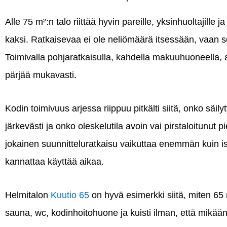
Alle 75 m²:n talo riittää hyvin pareille, yksinhuoltajille ja
kaksi. Ratkaisevaa ei ole neliömäärä itsessään, vaan se,
Toimivalla pohjaratkaisulla, kahdella makuuhuoneella, a
pärjää mukavasti.
Kodin toimivuus arjessa riippuu pitkälti siitä, onko säilyty
järkevästi ja onko oleskelutila avoin vai pirstaloitunut pi
jokainen suunnitteluratkaisu vaikuttaa enemmän kuin i
kannattaa käyttää aikaa.
Helmitalon
Kuutio 65
on hyvä esimerkki siitä, miten 65
sauna, wc, kodinhoitohuone ja kuisti ilman, että mikää