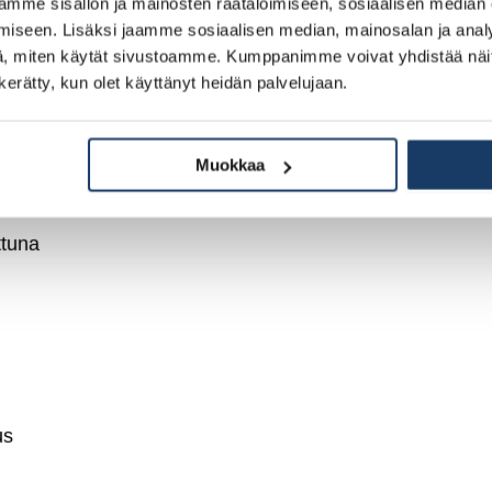
mme sisällön ja mainosten räätälöimiseen, sosiaalisen median
iseen. Lisäksi jaamme sosiaalisen median, mainosalan ja analy
ä, jolloin kastumisriskiä ei ole. Tämä on
, miten käytät sivustoamme. Kumppanimme voivat yhdistää näitä t
n kerätty, kun olet käyttänyt heidän palvelujaan.
lla samaan aikaan, kun perustuksia
uttoon kestää tyypillisesti 8–12 kuukautta
Muokkaa
puen.
ttuna
us