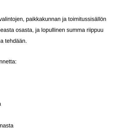
valintojen, paikkakunnan ja toimitussisällön
easta osasta, ja lopullinen summa riippuu
oja tehdään.
nnetta:
a
nnasta