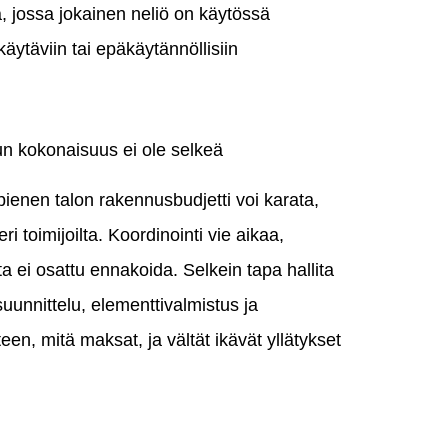
a, jossa jokainen neliö on käytössä
äytäviin tai epäkäytännöllisiin
n kokonaisuus ei ole selkeä
pienen talon rakennusbudjetti voi karata,
i toimijoilta. Koordinointi vie aikaa,
ita ei osattu ennakoida. Selkein tapa hallita
uunnittelu, elementtivalmistus ja
en, mitä maksat, ja vältät ikävät yllätykset