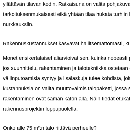
yllättävän tilavan kodin. Ratkaisuna on valita pohjakuv
tarkoituksenmukaisesti eikä yhtään tilaa hukata turhiin k
nurkkauksiin.
Rakennuskustannukset kasvavat hallitsemattomasti, ku
Monet ensikertalaiset aliarvioivat sen, kuinka nopeasti 
jos suunnittelu, rakentaminen ja talotekniikka ostetaan er
väliinputoamisia syntyy ja lisälaskuja tulee kohdista, jo
kustannuksia on valita muuttovalmis talopaketti, jossa s
rakentaminen ovat saman katon alla. Näin tiedät etukäte
rakennusprojektin loppupuolella.
Onko alle 75 m²:n talo riittävä perheelle?