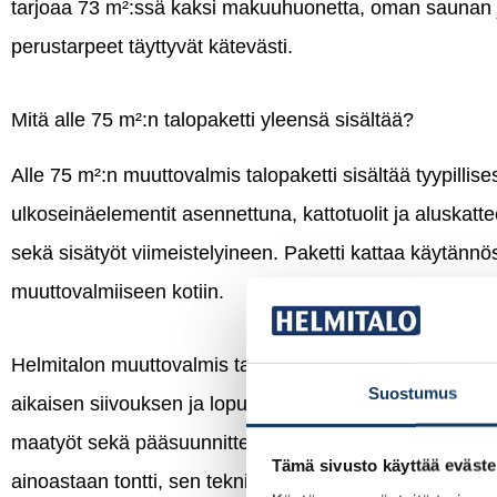
tarjoaa 73 m²:ssä kaksi makuuhuonetta, oman saunan ja
perustarpeet täyttyvät kätevästi.
Mitä alle 75 m²:n talopaketti yleensä sisältää?
Alle 75 m²:n muuttovalmis talopaketti sisältää tyypillises
ulkoseinäelementit asennettuna, kattotuolit ja aluskatt
sekä sisätyöt viimeistelyineen. Paketti kattaa käytännö
muuttovalmiiseen kotiin.
Helmitalon muuttovalmis talopaketti kattaa suunnittelun
Suostumus
aikaisen siivouksen ja lopullisen harjasiivouksen. Sovit
maatyöt sekä pääsuunnittelijan ja vastaavan mestarin pa
Tämä sivusto käyttää eväste
ainoastaan tontti, sen tekniset liittymät sekä rakennutt