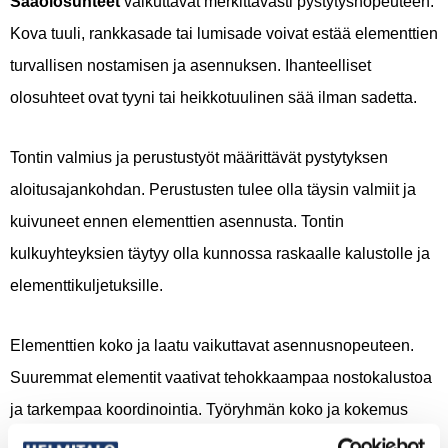
Sääolosuhteet
vaikuttavat merkittävästi pystytysnopeuteen.
Kova tuuli, rankkasade tai lumisade voivat estää elementtien
turvallisen nostamisen ja asennuksen. Ihanteelliset
olosuhteet ovat tyyni tai heikkotuulinen sää ilman sadetta.
Tontin valmius ja perustustyöt määrittävät pystytyksen
aloitusajankohdan. Perustusten tulee olla täysin valmiit ja
kuivuneet ennen elementtien asennusta. Tontin
kulkuyhteyksien täytyy olla kunnossa raskaalle kalustolle ja
elementtikuljetuksille.
Elementtien koko ja laatu vaikuttavat asennusnopeuteen.
Suuremmat elementit vaativat tehokkaampaa nostokalustoa
ja tarkempaa koordinointia. Työryhmän koko ja kokemus
määrittävät, kuinka sujuvasti asennus etenee. Kokenut tiimi