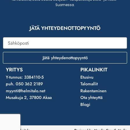
Suomessa.
JÄTÄ YHTEYDENOTTOPYYNTÖ
Sähköposti
Jätä yhteydenottopyyntö
YRITYS
PIKALINKIT
Y-tunnus: 3384110-5
Etusivu
puh. 050 362 2189
Talomallit
myynti@helmitalo.net
Rakentaminen
Musakuja 2, 37800 Akaa
Ota yhteyttä
Blogi