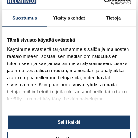
pystyy käsittelemään odottamattomia tilanteita nopeammin.
Suostumus
Yksityiskohdat
Tietoja
Logistiset seikat, kuten elementtien toimitus oikeassa
järjestyksessä ja nostokaluston saatavuus, vaikuttavat
Tämä sivusto käyttää evästeitä
aikatauluun. Hyvin suunniteltu logistiikka takaa sujuvan
Käytämme evästeitä tarjoamamme sisällön ja mainosten
työnkulun ilman turhia odotteluja.
Tutustu pohjakuviin
räätälöimiseen, sosiaalisen median ominaisuuksien
tukemiseen ja kävijämäärämme analysoimiseen. Lisäksi
nähdäksesi erilaisia talovaihtoehtoja.
jaamme sosiaalisen median, mainosalan ja analytiikka-
alan kumppaneillemme tietoja siitä, miten käytät
Miten elementtitalon pystytys eroaa perinteisestä
sivustoamme. Kumppanimme voivat yhdistää näitä
tietoja muihin tietoihin, joita olet antanut heille tai joita on
rakentamisesta?
kerätty, kun olet käyttänyt heidän palvelujaan.
Elementtitalon pystytys on
huomattavasti nopeampaa
kuin
perinteinen rakentaminen. Kun perinteisessä
Salli kaikki
rakentamisessa seinät rakennetaan pala palalta työmaalla,
elementtitalossa valmiit seinäosat nostetaan paikalleen