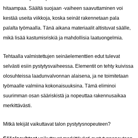
hitaampaa. Säältä suojaan -vaiheen saavuttaminen voi
kestää useita viikkoja, koska seinät rakennetaan pala
palalta työmaalla. Tänä aikana materiaalit altistuvat säälle,
mikä lisää kastumisriskiä ja mahdollisia laatuongelmia.
Tehtaalla valmistettujen seinäelementtien edut tulevat
selvästi esiin pystytysvaiheessa. Elementit on tehty kuivissa
olosuhteissa laadunvalvonnan alaisena, ja ne toimitetaan
työmaalle valmiina kokonaisuuksina. Tämä eliminoi
suurimman osan sääriskistä ja nopeuttaa rakennusaikaa
merkittävästi.
Mitkä tekijät vaikuttavat talon pystytysnopeuteen?