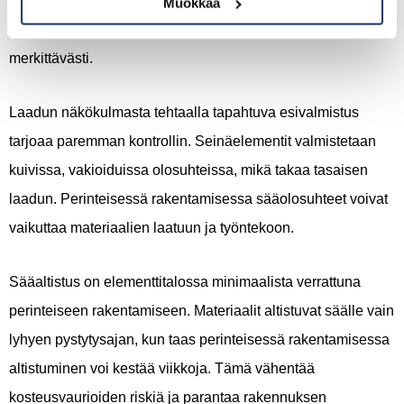
Muokkaa
päivässä. Tämä vähentää työmaalla vietettyä aikaa
merkittävästi.
Laadun näkökulmasta tehtaalla tapahtuva esivalmistus
tarjoaa paremman kontrollin. Seinäelementit valmistetaan
kuivissa, vakioiduissa olosuhteissa, mikä takaa tasaisen
laadun. Perinteisessä rakentamisessa sääolosuhteet voivat
vaikuttaa materiaalien laatuun ja työntekoon.
Sääaltistus on elementtitalossa minimaalista verrattuna
perinteiseen rakentamiseen. Materiaalit altistuvat säälle vain
lyhyen pystytysajan, kun taas perinteisessä rakentamisessa
altistuminen voi kestää viikkoja. Tämä vähentää
kosteusvaurioiden riskiä ja parantaa rakennuksen