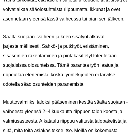
voivat alkaa sääolosuhteista riippumatta. Ikkunat ja ovet
asennetaan yleensä tässä vaiheessa tai pian sen jälkeen.
Säältä suojaan -vaiheen jälkeen sisätyöt alkavat
järjestelmällisesti. Sähkö- ja putkityöt, eristäminen,
sisäseinien rakentaminen ja pintakäsittelyt toteutetaan
suojaisissa olosuhteissa. Tämä parantaa työn laatua ja
nopeuttaa etenemistä, koska työntekijöiden ei tarvitse
odotella sääolosuhteiden paranemista.
Muuttovalmiiksi taloksi pääseminen kestää säältä suojaan -
vaiheesta yleensä 2–4 kuukautta riippuen talon koosta ja
valmiusasteesta. Aikataulu riippuu valitusta talopaketista ja
siitä, mitä töitä asiakas tekee itse. Meillä on kokemusta