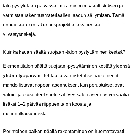
talo pystytetään päivässä, mikä minimoi sääaltistuksen ja
varmistaa rakennusmateriaalien laadun säilymisen. Tämä
nopeuttaa koko rakennusprojektia ja vähentää
viivästysriskejä.
Kuinka kauan säältä suojaan -talon pystyttäminen kestää?
Elementtitalon säältä suojaan -pystyttäminen kestää yleensä
yhden työpäivän
. Tehtaalla valmistetut seinäelementit
mahdollistavat nopean asennuksen, kun perustukset ovat
valmiit ja olosuhteet suotuisat. Vesikaton asennus voi vaatia
lisäksi 1–2 päivää riippuen talon koosta ja
monimutkaisuudesta.
Perinteinen paikan päällä rakentaminen on huomattavasti