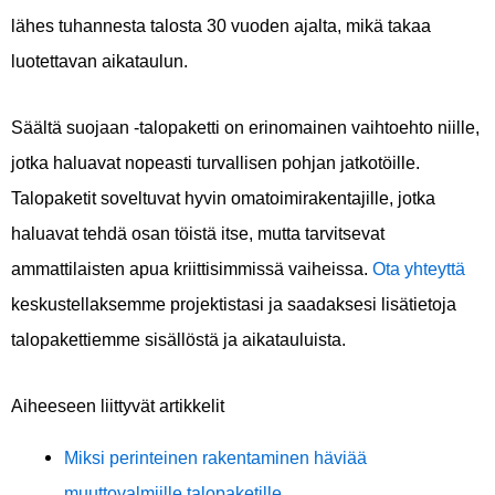
lähes tuhannesta talosta 30 vuoden ajalta, mikä takaa
luotettavan aikataulun.
Säältä suojaan -talopaketti on erinomainen vaihtoehto niille,
jotka haluavat nopeasti turvallisen pohjan jatkotöille.
Talopaketit soveltuvat hyvin omatoimirakentajille, jotka
haluavat tehdä osan töistä itse, mutta tarvitsevat
ammattilaisten apua kriittisimmissä vaiheissa.
Ota yhteyttä
keskustellaksemme projektistasi ja saadaksesi lisätietoja
talopakettiemme sisällöstä ja aikatauluista.
Aiheeseen liittyvät artikkelit
Miksi perinteinen rakentaminen häviää
muuttovalmiille talopaketille