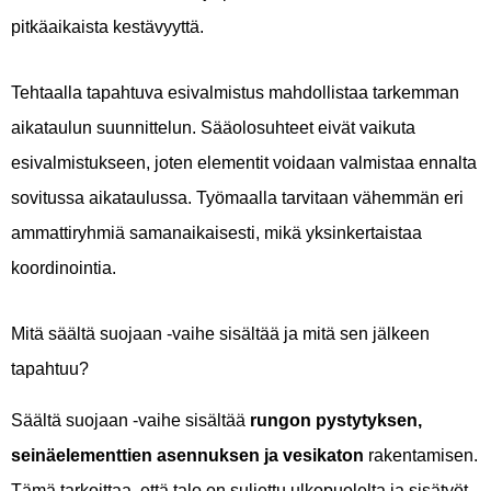
pitkäaikaista kestävyyttä.
Tehtaalla tapahtuva esivalmistus mahdollistaa tarkemman
aikataulun suunnittelun. Sääolosuhteet eivät vaikuta
esivalmistukseen, joten elementit voidaan valmistaa ennalta
sovitussa aikataulussa. Työmaalla tarvitaan vähemmän eri
ammattiryhmiä samanaikaisesti, mikä yksinkertaistaa
koordinointia.
Mitä säältä suojaan -vaihe sisältää ja mitä sen jälkeen
tapahtuu?
Säältä suojaan -vaihe sisältää
rungon pystytyksen,
seinäelementtien asennuksen ja vesikaton
rakentamisen.
Tämä tarkoittaa, että talo on suljettu ulkopuolelta ja sisätyöt