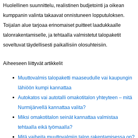
Huolellinen suunnittelu, realistinen budjetointi ja oikean
kumppanin valinta takaavat onnistuneen lopputuloksen.
Toijalan alue tarjoaa erinomaiset puitteet laadukkaalle
talonrakentamiselle, ja tehtaalla valmistetut talopaketit
soveltuvat täydellisesti paikallisiin olosuhteisiin.
Aiheeseen liittyvät artikkelit
Muuttovalmis talopaketti maaseudulle vai kaupungin
lähiöön kumpi kannattaa
Autokatos vai autotalli omakotitalon yhteyteen – mitä
Nurmijärvellä kannattaa valita?
Miksi omakotitalon seinät kannattaa valmistaa
tehtaalla eikä työmaalla?
Mitä vaiheita muuttovalmiin talon rakentamisessa on?