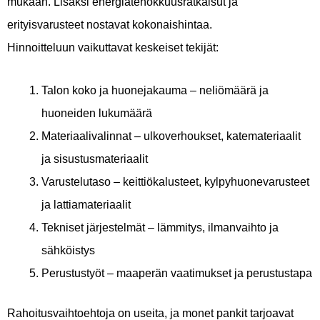
mukaan. Lisäksi energiatehokkuusratkaisut ja
erityisvarusteet nostavat kokonaishintaa.
Hinnoitteluun vaikuttavat keskeiset tekijät:
Talon koko ja huonejakauma – neliömäärä ja
huoneiden lukumäärä
Materiaalivalinnat – ulkoverhoukset, katemateriaalit
ja sisustusmateriaalit
Varustelutaso – keittiökalusteet, kylpyhuonevarusteet
ja lattiamateriaalit
Tekniset järjestelmät – lämmitys, ilmanvaihto ja
sähköistys
Perustustyöt – maaperän vaatimukset ja perustustapa
Rahoitusvaihtoehtoja on useita, ja monet pankit tarjoavat