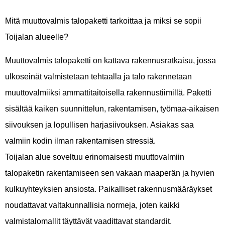
Mitä muuttovalmis talopaketti tarkoittaa ja miksi se sopii
Toijalan alueelle?
Muuttovalmis talopaketti on kattava rakennusratkaisu, jossa
ulkoseinät valmistetaan tehtaalla ja talo rakennetaan
muuttovalmiiksi ammattitaitoisella rakennustiimillä. Paketti
sisältää kaiken suunnittelun, rakentamisen, työmaa-aikaisen
siivouksen ja lopullisen harjasiivouksen. Asiakas saa
valmiin kodin ilman rakentamisen stressiä.
Toijalan alue soveltuu erinomaisesti muuttovalmiin
talopaketin rakentamiseen sen vakaan maaperän ja hyvien
kulkuyhteyksien ansiosta. Paikalliset rakennusmääräykset
noudattavat valtakunnallisia normeja, joten kaikki
valmistalomallit täyttävät vaadittavat standardit.