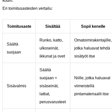
kodin.
Eri toimitusasteiden vertailu:
Toimitusaste
Sisältää
Sopii kenelle
Runko, katto,
Omatoimirakentajille,
Säältä
ulkoseinät,
jotka haluavat tehdä
suojaan
ikkunat ja ovet
sisätyöt itse
Säältä
suojaan +
Niille, jotka haluavat
Sisävalmis
sisäseinät,
viimeistellä
lattiat,
pintamateriaalit itse
perusvarusteet