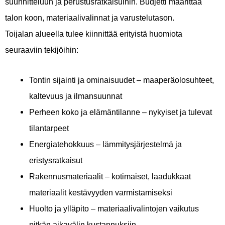
suunnitteluun ja perustusratkaisuihin. Budjetti määrittää
talon koon, materiaalivalinnat ja varustelutason.
Toijalan alueella tulee kiinnittää erityistä huomiota
seuraaviin tekijöihin:
Tontin sijainti ja ominaisuudet – maaperäolosuhteet,
kaltevuus ja ilmansuunnat
Perheen koko ja elämäntilanne – nykyiset ja tulevat
tilantarpeet
Energiatehokkuus – lämmitysjärjestelmä ja
eristysratkaisut
Rakennusmateriaalit – kotimaiset, laadukkaat
materiaalit kestävyyden varmistamiseksi
Huolto ja ylläpito – materiaalivalintojen vaikutus
pitkän aikavälin kustannuksiin