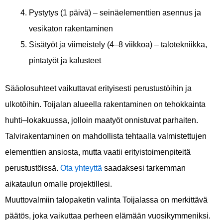
Pystytys (1 päivä) – seinäelementtien asennus ja
vesikaton rakentaminen
Sisätyöt ja viimeistely (4–8 viikkoa) – talotekniikka,
pintatyöt ja kalusteet
Sääolosuhteet vaikuttavat erityisesti perustustöihin ja
ulkotöihin. Toijalan alueella rakentaminen on tehokkainta
huhti–lokakuussa, jolloin maatyöt onnistuvat parhaiten.
Talvirakentaminen on mahdollista tehtaalla valmistettujen
elementtien ansiosta, mutta vaatii erityistoimenpiteitä
perustustöissä.
Ota yhteyttä
saadaksesi tarkemman
aikataulun omalle projektillesi.
Muuttovalmiin talopaketin valinta Toijalassa on merkittävä
päätös, joka vaikuttaa perheen elämään vuosikymmeniksi.