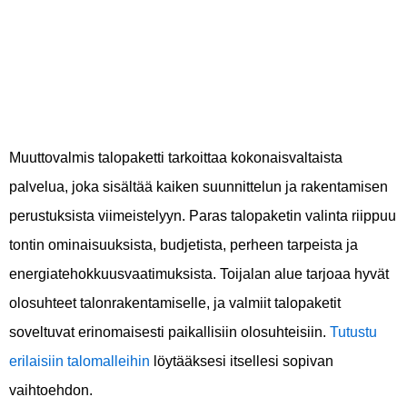
Toijalassa?
Muuttovalmis talopaketti tarkoittaa kokonaisvaltaista
palvelua, joka sisältää kaiken suunnittelun ja rakentamisen
perustuksista viimeistelyyn. Paras talopaketin valinta riippuu
tontin ominaisuuksista, budjetista, perheen tarpeista ja
energiatehokkuusvaatimuksista. Toijalan alue tarjoaa hyvät
olosuhteet talonrakentamiselle, ja valmiit talopaketit
soveltuvat erinomaisesti paikallisiin olosuhteisiin.
Tutustu
erilaisiin talomalleihin
löytääksesi itsellesi sopivan
vaihtoehdon.