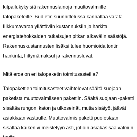
kilpailukykyisiä rakennuslainoja muuttovalmiille
talopaketeille. Budjetin suunnittelussa kannattaa varata
liikkumavaraa yllättäviin kustannuksiin ja harkita
energiatehokkaiden ratkaisujen pitkän aikavälin säästöjä.
Rakennuskustannusten lisäksi tulee huomioida tontin
hankinta, liittymämaksut ja rakennusluvat.
Mitä eroa on eri talopaketin toimitusasteilla?
Talopakettien toimitusasteet vaihtelevat säältä suojaan -
paketista muuttovalmiiseen pakettiin. Säältä suojaan -paketti
sisältää rungon, katon ja ulkoseinät, mutta sisätyöt jäävät
asiakkaan vastuulle. Muuttovalmis paketti puolestaan
sisältää kaiken viimeistelyyn asti, jolloin asiakas saa valmiin