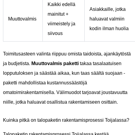
Kaikki edellä
Asiakkaille, jotka
mainitut +
Muuttovalmis
haluavat valmiin
viimeistely ja
kodin ilman huolia
siivous
Toimitusasteen valinta riippuu omista taidoista, ajankäytöstä
ja budjetista.
Muuttovalmis paketti
takaa tasalaatuisen
lopputuloksen ja säästää aikaa, kun taas säältä suojaan -
paketti mahdollistaa kustannussäästöjä
omatoimirakentamisella. Välimuodot tarjoavat joustavuutta
niille, jotka haluavat osallistua rakentamiseen osittain.
Kuinka pitkä on talopaketin rakentamisprosessi Toijalassa?
Talopaketin rakentamisprosessi Toijalassa kestää