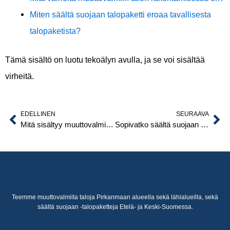
Miten säältä suojaan talopaketti eroaa tavallisesta
talopaketista?
Tämä sisältö on luotu tekoälyn avulla, ja se voi sisältää
virheitä.
EDELLINEN
SEURAAVA
Prev
Ne
Mitä sisältyy muuttovalmiiseen taloon Pirkanmaalla?
Sopivatko säältä suojaan talopaketit omatoimirakentajille?
Teemme muuttovalmiita taloja Pirkanmaan alueella sekä lähialueilla, sekä
säältä suojaan -talopaketteja Etelä- ja Keski-Suomessa.