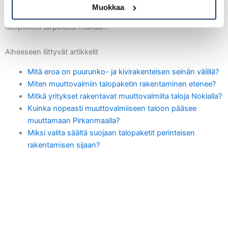
käden jäljen näkymisen lopputuloksessa.
Ota yhteyttä ja kysy
Muokkaa
lisää
omalle alueellesi sopivista palveluvaihtoehdoista ja räätälöi
talopaketti tarpeidesi mukaan.
Aiheeseen liittyvät artikkelit
Mitä eroa on puurunko- ja kivirakenteisen seinän välillä?
Miten muuttovalmiin talopaketin rakentaminen etenee?
Mitkä yritykset rakentavat muuttovalmiita taloja Nokialla?
Kuinka nopeasti muuttovalmiiseen taloon pääsee
muuttamaan Pirkanmaalla?
Miksi valita säältä suojaan talopaketit perinteisen
rakentamisen sijaan?
P
N