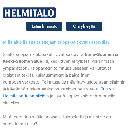
Siirry
sisältöön
Lataa hinnasto
Ota yhteyttä
Millä alueilla säältä suojaan talopaketit ovat saatavilla?
Säältä suojaan -talopaketit ovat saatavilla
Etelä-Suomen ja
Keski-Suomen alueilla
, keskittyen erityisesti Pirkanmaan
ympäristöön. Talopaketin toimitusalueeseen vaikuttavat
logistiset tekijät, kuljetusmatkat ja paikallinen
kumppaniverkosto. Toimitusalue määrittyy talotehtaan sijainnin
ja käytännön rakentamisolosuhteiden perusteella.
Tutustu
Helmitalon talomalleihin
ja löydä sopiva vaihtoehto omalle
alueellesi.
Mitä tarkoittaa säältä suojaan -talopaketti ja miksi se on
suosittu ratkaisu?