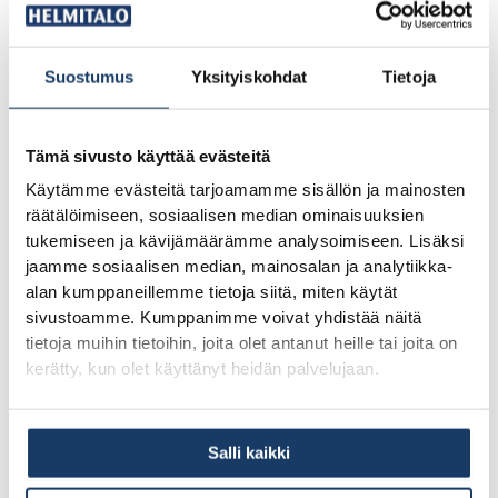
alueellisten olosuhteiden mukaan. Paketti sisältää aina tehtaalla
valmistetut seinäelementit, katon rakenteet ja tarvittavat
rakennusmateriaalit harjakorkeuteen asti.
Suostumus
Yksityiskohdat
Tietoja
Suunnittelu kuuluu aina talopakettiin riippumatta
toimitusalueesta. Arkkitehtisuunnittelu ja rakennesuunnittelu
Tämä sivusto käyttää evästeitä
toteutetaan paikallisten rakennusmääräysten mukaisesti.
Käytämme evästeitä tarjoamamme sisällön ja mainosten
Suunnitelmiin vaikuttavat tontin ominaisuudet, paikalliset
räätälöimiseen, sosiaalisen median ominaisuuksien
olosuhteet ja asiakkaan toiveet.
tukemiseen ja kävijämäärämme analysoimiseen. Lisäksi
jaamme sosiaalisen median, mainosalan ja analytiikka-
Rakentaminen harjakorkeuteen asti kuuluu pakettiin kaikilla
alan kumppaneillemme tietoja siitä, miten käytät
toimitusalueilla. Ammattitaitoinen asennustiimi pystyttää talon
sivustoamme. Kumppanimme voivat yhdistää näitä
rungon päivässä, mikä takaa nopean edistymisen säältä
tietoja muihin tietoihin, joita olet antanut heille tai joita on
suojaan. Lisäpalvelut, kuten maatyöt ja pääsuunnittelu, voivat
kerätty, kun olet käyttänyt heidän palvelujaan.
olla saatavilla alueesta riippuen.
Viimeistely ja sisätyöt jäävät asiakkaan vastuulle säältä suojaan
Salli kaikki
-paketissa. Tämä mahdollistaa kustannussäästöt ja oman