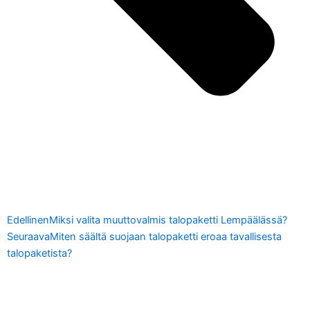
Edellinen
Miksi valita muuttovalmis talopaketti Lempäälässä?
Seuraava
Miten säältä suojaan talopaketti eroaa tavallisesta
talopaketista?