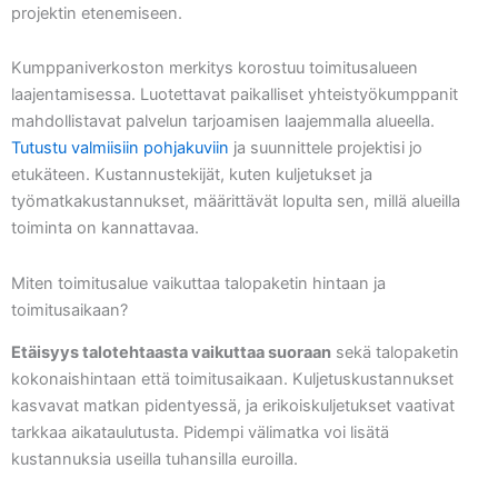
projektin etenemiseen.
Kumppaniverkoston merkitys korostuu toimitusalueen
laajentamisessa. Luotettavat paikalliset yhteistyökumppanit
mahdollistavat palvelun tarjoamisen laajemmalla alueella.
Tutustu valmiisiin pohjakuviin
ja suunnittele projektisi jo
etukäteen. Kustannustekijät, kuten kuljetukset ja
työmatkakustannukset, määrittävät lopulta sen, millä alueilla
toiminta on kannattavaa.
Miten toimitusalue vaikuttaa talopaketin hintaan ja
toimitusaikaan?
Etäisyys talotehtaasta vaikuttaa suoraan
sekä talopaketin
kokonaishintaan että toimitusaikaan. Kuljetuskustannukset
kasvavat matkan pidentyessä, ja erikoiskuljetukset vaativat
tarkkaa aikataulutusta. Pidempi välimatka voi lisätä
kustannuksia useilla tuhansilla euroilla.