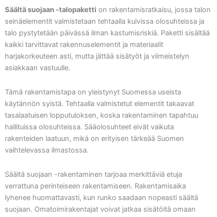
Säältä suojaan -talopaketti
on rakentamisratkaisu, jossa talon
seinäelementit valmistetaan tehtaalla kuivissa olosuhteissa ja
talo pystytetään päivässä ilman kastumisriskiä. Paketti sisältää
kaikki tarvittavat rakennuselementit ja materiaalit
harjakorkeuteen asti, mutta jättää sisätyöt ja viimeistelyn
asiakkaan vastuulle.
Tämä rakentamistapa on yleistynyt Suomessa useista
käytännön syistä. Tehtaalla valmistetut elementit takaavat
tasalaatuisen lopputuloksen, koska rakentaminen tapahtuu
hallituissa olosuhteissa. Sääolosuhteet eivät vaikuta
rakenteiden laatuun, mikä on erityisen tärkeää Suomen
vaihtelevassa ilmastossa.
Säältä suojaan -rakentaminen tarjoaa merkittäviä etuja
verrattuna perinteiseen rakentamiseen. Rakentamisaika
lyhenee huomattavasti, kun runko saadaan nopeasti säältä
suojaan. Omatoimirakentajat voivat jatkaa sisätöitä omaan