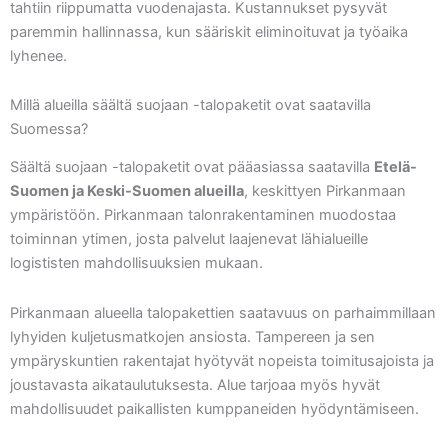
tahtiin riippumatta vuodenajasta. Kustannukset pysyvät
paremmin hallinnassa, kun sääriskit eliminoituvat ja työaika
lyhenee.
Millä alueilla säältä suojaan -talopaketit ovat saatavilla
Suomessa?
Säältä suojaan -talopaketit ovat pääasiassa saatavilla
Etelä-
Suomen ja Keski-Suomen alueilla
, keskittyen Pirkanmaan
ympäristöön. Pirkanmaan talonrakentaminen muodostaa
toiminnan ytimen, josta palvelut laajenevat lähialueille
logististen mahdollisuuksien mukaan.
Pirkanmaan alueella talopakettien saatavuus on parhaimmillaan
lyhyiden kuljetusmatkojen ansiosta. Tampereen ja sen
ympäryskuntien rakentajat hyötyvät nopeista toimitusajoista ja
joustavasta aikataulutuksesta. Alue tarjoaa myös hyvät
mahdollisuudet paikallisten kumppaneiden hyödyntämiseen.