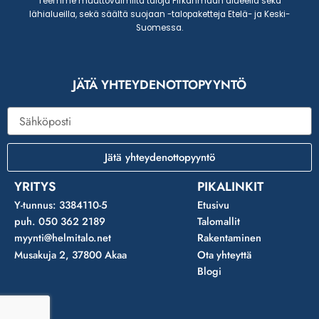
Teemme muuttovalmiita taloja Pirkanmaan alueella sekä
lähialueilla, sekä säältä suojaan -talopaketteja Etelä- ja Keski-
Suomessa.
JÄTÄ YHTEYDENOTTOPYYNTÖ
Sähköposti
Jätä yhteydenottopyyntö
YRITYS
PIKALINKIT
Y-tunnus: 3384110-5
Etusivu
puh. 050 362 2189
Talomallit
myynti@helmitalo.net
Rakentaminen
Musakuja 2, 37800 Akaa
Ota yhteyttä
Blogi