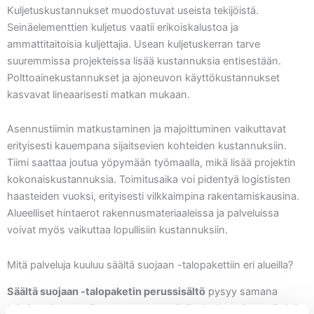
Kuljetuskustannukset muodostuvat useista tekijöistä.
Seinäelementtien kuljetus vaatii erikoiskalustoa ja
ammattitaitoisia kuljettajia. Usean kuljetuskerran tarve
suuremmissa projekteissa lisää kustannuksia entisestään.
Polttoainekustannukset ja ajoneuvon käyttökustannukset
kasvavat lineaarisesti matkan mukaan.
Asennustiimin matkustaminen ja majoittuminen vaikuttavat
erityisesti kauempana sijaitsevien kohteiden kustannuksiin.
Tiimi saattaa joutua yöpymään työmaalla, mikä lisää projektin
kokonaiskustannuksia. Toimitusaika voi pidentyä logististen
haasteiden vuoksi, erityisesti vilkkaimpina rakentamiskausina.
Alueelliset hintaerot rakennusmateriaaleissa ja palveluissa
voivat myös vaikuttaa lopullisiin kustannuksiin.
Mitä palveluja kuuluu säältä suojaan -talopakettiin eri alueilla?
Säältä suojaan -talopaketin perussisältö
pysyy samana
toimitusalueesta riippumatta, mutta lisäpalvelut voivat vaihdella