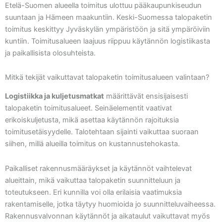
Etelä-Suomen alueella toimitus ulottuu pääkaupunkiseudun
suuntaan ja Hämeen maakuntiin. Keski-Suomessa talopaketin
toimitus keskittyy Jyväskylän ympäristöön ja sitä ympäröiviin
kuntiin. Toimitusalueen laajuus riippuu käytännön logistiikasta
ja paikallisista olosuhteista.
Mitkä tekijät vaikuttavat talopaketin toimitusalueen valintaan?
Logistiikka ja kuljetusmatkat
määrittävät ensisijaisesti
talopaketin toimitusalueet. Seinäelementit vaativat
erikoiskuljetusta, mikä asettaa käytännön rajoituksia
toimitusetäisyydelle. Talotehtaan sijainti vaikuttaa suoraan
siihen, millä alueilla toimitus on kustannustehokasta.
Paikalliset rakennusmääräykset ja käytännöt vaihtelevat
alueittain, mikä vaikuttaa talopaketin suunnitteluun ja
toteutukseen. Eri kunnilla voi olla erilaisia vaatimuksia
rakentamiselle, jotka täytyy huomioida jo suunnitteluvaiheessa.
Rakennusvalvonnan käytännöt ja aikataulut vaikuttavat myös