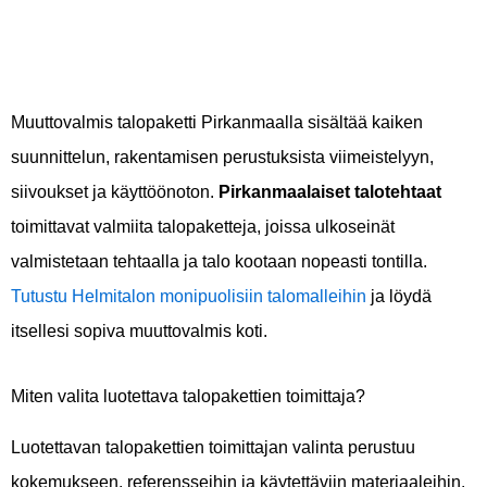
Muuttovalmis talopaketti Pirkanmaalla sisältää kaiken
suunnittelun, rakentamisen perustuksista viimeistelyyn,
siivoukset ja käyttöönoton.
Pirkanmaalaiset talotehtaat
toimittavat valmiita talopaketteja, joissa ulkoseinät
valmistetaan tehtaalla ja talo kootaan nopeasti tontilla.
Tutustu Helmitalon monipuolisiin talomalleihin
ja löydä
itsellesi sopiva muuttovalmis koti.
Miten valita luotettava talopakettien toimittaja?
Luotettavan talopakettien toimittajan valinta perustuu
kokemukseen, referensseihin ja käytettäviin materiaaleihin.