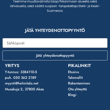
Teemme muuttovalmiita taloja Pirkanmaan alueella sekä
lähialueilla, sekä säältä suojaan -talopaketteja Etelä- ja Keski-
Suomessa.
JÄTÄ YHTEYDENOTTOPYYNTÖ
Sähköposti
Jätä yhteydenottopyyntö
YRITYS
PIKALINKIT
Y-tunnus: 3384110-5
Etusivu
puh. 050 362 2189
Talomallit
myynti@helmitalo.net
Rakentaminen
Musakuja 2, 37800 Akaa
Ota yhteyttä
Blogi