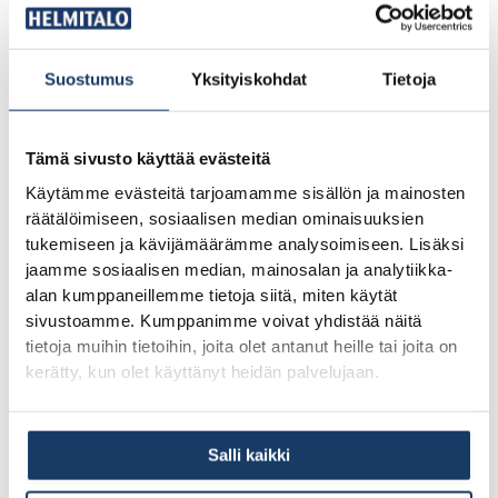
Rakentamisaikaan vaikuttavat tekijät:
Talon koko ja monimutkaisuus
Suostumus
Yksityiskohdat
Tietoja
Sääolosuhteet, erityisesti talvella
Lupaprosessin sujuvuus
Tämä sivusto käyttää evästeitä
Tontin olosuhteet ja saavutettavuus
Käytämme evästeitä tarjoamamme sisällön ja mainosten
räätälöimiseen, sosiaalisen median ominaisuuksien
Räätälöinnin määrä
tukemiseen ja kävijämäärämme analysoimiseen. Lisäksi
Toimittajan työkuorma
jaamme sosiaalisen median, mainosalan ja analytiikka-
alan kumppaneillemme tietoja siitä, miten käytät
Nopein vaihtoehto on valita vakiomalli, joka on jo
sivustoamme. Kumppanimme voivat yhdistää näitä
tietoja muihin tietoihin, joita olet antanut heille tai joita on
suunniteltu ja testattu. Räätälöidyt ratkaisut voivat pidentää
kerätty, kun olet käyttänyt heidän palvelujaan.
aikataulua muutamalla viikolla. Hyvä suunnittelu ja selkeä
kommunikaatio toimittajan kanssa auttavat pitämään
Salli kaikki
aikataulun.