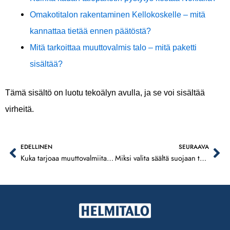
Omakotitalon rakentaminen Kellokoskelle – mitä
kannattaa tietää ennen päätöstä?
Mitä tarkoittaa muuttovalmis talo – mitä paketti
sisältää?
Tämä sisältö on luotu tekoälyn avulla, ja se voi sisältää
virheitä.
EDELLINEN
SEURAAVA
Prev
Ne
Kuka tarjoaa muuttovalmiita taloja Pirkanmaalla?
Miksi valita säältä suojaan talopaketit perinteisen rakentamisen sijaan?