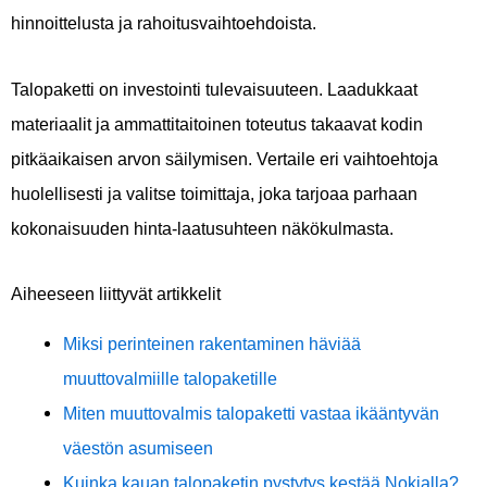
hinnoittelusta ja rahoitusvaihtoehdoista.
Talopaketti on investointi tulevaisuuteen. Laadukkaat
materiaalit ja ammattitaitoinen toteutus takaavat kodin
pitkäaikaisen arvon säilymisen. Vertaile eri vaihtoehtoja
huolellisesti ja valitse toimittaja, joka tarjoaa parhaan
kokonaisuuden hinta-laatusuhteen näkökulmasta.
Aiheeseen liittyvät artikkelit
Miksi perinteinen rakentaminen häviää
muuttovalmiille talopaketille
Miten muuttovalmis talopaketti vastaa ikääntyvän
väestön asumiseen
Kuinka kauan talopaketin pystytys kestää Nokialla?