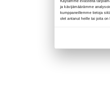
Käytämme evästeitä tarjoama
ja kävijämäärämme analysoim
kumppaneillemme tietoja siitä
olet antanut heille tai joita o