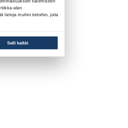
 ominaisuuksien tukemiseen
tiikka-alan
ietoja muihin tietoihin, joita
Salli kaikki