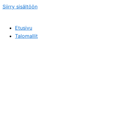
Siirry sisältöön
Etusivu
Talomallit