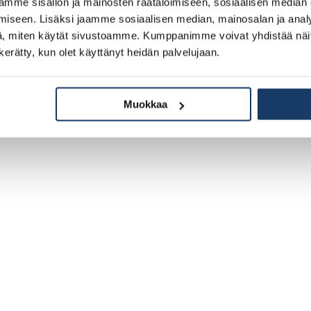
mme sisällön ja mainosten räätälöimiseen, sosiaalisen median
iseen. Lisäksi jaamme sosiaalisen median, mainosalan ja analy
, miten käytät sivustoamme. Kumppanimme voivat yhdistää näitä t
n kerätty, kun olet käyttänyt heidän palvelujaan.
Muokkaa