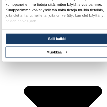
Pikkuhelmi, 109 m²
kumppaneillemme tietoja siitä, miten käytät sivustoamme.
Oivahelmi, 109 m²
Kumppanimme voivat yhdistää näitä tietoja muihin tietoihin,
joita olet antanut heille tai joita on kerätty, kun olet käyttänyt
Onnenhelmi, 135 m²
heidän palvelujaan.
Perhehelmi, 135 m²
Omahelmi, 159 m²
Snadit
Salli kaikki
Muokkaa