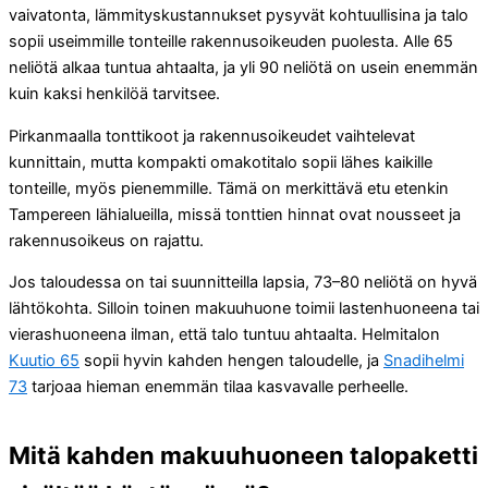
vaivatonta, lämmityskustannukset pysyvät kohtuullisina ja talo
sopii useimmille tonteille rakennusoikeuden puolesta. Alle 65
neliötä alkaa tuntua ahtaalta, ja yli 90 neliötä on usein enemmän
kuin kaksi henkilöä tarvitsee.
Pirkanmaalla tonttikoot ja rakennusoikeudet vaihtelevat
kunnittain, mutta kompakti omakotitalo sopii lähes kaikille
tonteille, myös pienemmille. Tämä on merkittävä etu etenkin
Tampereen lähialueilla, missä tonttien hinnat ovat nousseet ja
rakennusoikeus on rajattu.
Jos taloudessa on tai suunnitteilla lapsia, 73–80 neliötä on hyvä
lähtökohta. Silloin toinen makuuhuone toimii lastenhuoneena tai
vierashuoneena ilman, että talo tuntuu ahtaalta. Helmitalon
Kuutio 65
sopii hyvin kahden hengen taloudelle, ja
Snadihelmi
73
tarjoaa hieman enemmän tilaa kasvavalle perheelle.
Mitä kahden makuuhuoneen talopaketti