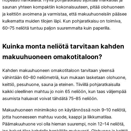
saunan yhteen kompaktiin kokonaisuuteen, pitää olohuoneen
ja keittiön avoimena ja varmistaa, että makuuhuoneisiin pääsee
kulkematta muiden tilojen läpi. Kun pohjaratkaisu on toimiva,
60–75 neliötä tuntuu paljon suuremmalta kuin paperilla.
Kuinka monta neliötä tarvitaan kahden
makuuhuoneen omakotitaloon?
Kahden makuuhuoneen omakotitaloon tarvitaan yleensä
vähintään 60–80 neliömetriä, kun mukaan lasketaan olohuone,
keittiö, pesuhuone, sauna ja eteinen. Tiiviillä pohjaratkaisulla
kaikki oleellinen mahtuu jo noin 65 neliöön, kun taas väljempää
asumista haluavat voivat tähdätä 75–85 neliöön.
Makuuhuoneen minimikoko on käytännössä noin 9–10 neliötä,
jotta huoneeseen mahtuu vuode, kaappi ja liikkumatilaa.
Päämakuuhuone voi olla hieman suurempi, noin 12–14 neliötä,
jos haluat tilaa kahdelle henkilölle mukavasti. Olohuone ja keittiö