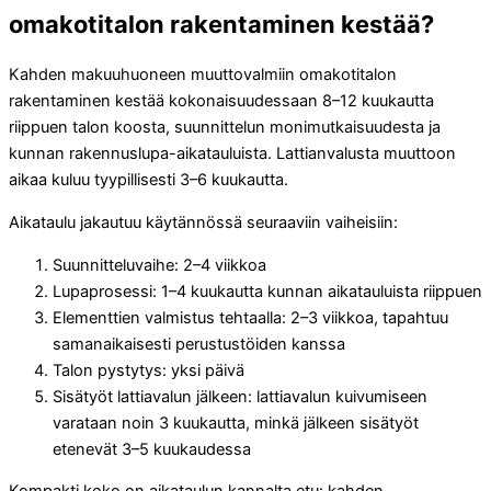
omakotitalon rakentaminen kestää?
Kahden makuuhuoneen muuttovalmiin omakotitalon
rakentaminen kestää kokonaisuudessaan 8–12 kuukautta
riippuen talon koosta, suunnittelun monimutkaisuudesta ja
kunnan rakennuslupa-aikatauluista. Lattianvalusta muuttoon
aikaa kuluu tyypillisesti 3–6 kuukautta.
Aikataulu jakautuu käytännössä seuraaviin vaiheisiin:
Suunnitteluvaihe: 2–4 viikkoa
Lupaprosessi: 1–4 kuukautta kunnan aikatauluista riippuen
Elementtien valmistus tehtaalla: 2–3 viikkoa, tapahtuu
samanaikaisesti perustustöiden kanssa
Talon pystytys: yksi päivä
Sisätyöt lattiavalun jälkeen: lattiavalun kuivumiseen
varataan noin 3 kuukautta, minkä jälkeen sisätyöt
etenevät 3–5 kuukaudessa