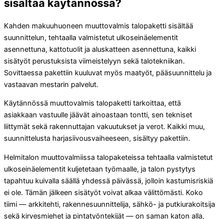
sisältää käytännössä?
Kahden makuuhuoneen muuttovalmis talopaketti sisältää
suunnittelun, tehtaalla valmistetut ulkoseinäelementit
asennettuna, kattotuolit ja aluskatteen asennettuna, kaikki
sisätyöt perustuksista viimeistelyyn sekä talotekniikan.
Sovittaessa pakettiin kuuluvat myös maatyöt, pääsuunnittelu ja
vastaavan mestarin palvelut.
Käytännössä muuttovalmis talopaketti tarkoittaa, että
asiakkaan vastuulle jäävät ainoastaan tontti, sen tekniset
liittymät sekä rakennuttajan vakuutukset ja verot. Kaikki muu,
suunnittelusta harjasiivousvaiheeseen, sisältyy pakettiin.
Helmitalon muuttovalmiissa talopaketeissa tehtaalla valmistetut
ulkoseinäelementit kuljetetaan työmaalle, ja talon pystytys
tapahtuu kuivalla säällä yhdessä päivässä, jolloin kastumisriskiä
ei ole. Tämän jälkeen sisätyöt voivat alkaa välittömästi. Koko
tiimi — arkkitehti, rakennesuunnittelija, sähkö- ja putkiurakoitsija
sekä kirvesmiehet ja pintatyöntekijät — on saman katon alla,