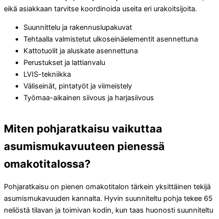
eikä asiakkaan tarvitse koordinoida useita eri urakoitsijoita.
Suunnittelu ja rakennuslupakuvat
Tehtaalla valmistetut ulkoseinäelementit asennettuna
Kattotuolit ja aluskate asennettuna
Perustukset ja lattianvalu
LVIS-tekniikka
Väliseinät, pintatyöt ja viimeistely
Työmaa-aikainen siivous ja harjasiivous
Miten pohjaratkaisu vaikuttaa
asumismukavuuteen pienessä
omakotitalossa?
Pohjaratkaisu on pienen omakotitalon tärkein yksittäinen tekijä
asumismukavuuden kannalta. Hyvin suunniteltu pohja tekee 65
neliöstä tilavan ja toimivan kodin, kun taas huonosti suunniteltu