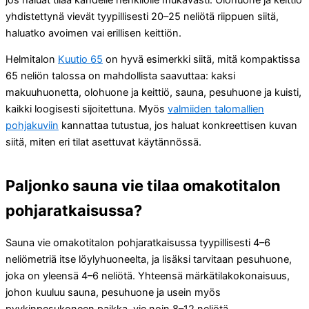
yhdistettynä vievät tyypillisesti 20–25 neliötä riippuen siitä,
haluatko avoimen vai erillisen keittiön.
Helmitalon
Kuutio 65
on hyvä esimerkki siitä, mitä kompaktissa
65 neliön talossa on mahdollista saavuttaa: kaksi
makuuhuonetta, olohuone ja keittiö, sauna, pesuhuone ja kuisti,
kaikki loogisesti sijoitettuna. Myös
valmiiden talomallien
pohjakuviin
kannattaa tutustua, jos haluat konkreettisen kuvan
siitä, miten eri tilat asettuvat käytännössä.
Paljonko sauna vie tilaa omakotitalon
pohjaratkaisussa?
Sauna vie omakotitalon pohjaratkaisussa tyypillisesti 4–6
neliömetriä itse löylyhuoneelta, ja lisäksi tarvitaan pesuhuone,
joka on yleensä 4–6 neliötä. Yhteensä märkätilakokonaisuus,
johon kuuluu sauna, pesuhuone ja usein myös
pyykinpesukoneen paikka, vie noin 8–12 neliötä.