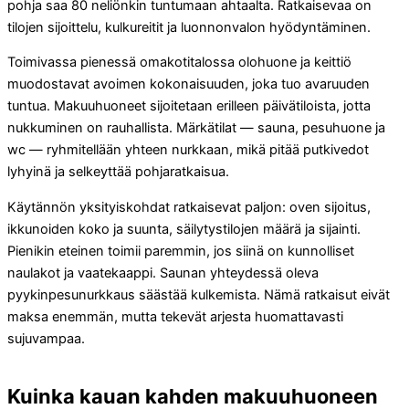
pohja saa 80 neliönkin tuntumaan ahtaalta. Ratkaisevaa on
tilojen sijoittelu, kulkureitit ja luonnonvalon hyödyntäminen.
Toimivassa pienessä omakotitalossa olohuone ja keittiö
muodostavat avoimen kokonaisuuden, joka tuo avaruuden
tuntua. Makuuhuoneet sijoitetaan erilleen päivätiloista, jotta
nukkuminen on rauhallista. Märkätilat — sauna, pesuhuone ja
wc — ryhmitellään yhteen nurkkaan, mikä pitää putkivedot
lyhyinä ja selkeyttää pohjaratkaisua.
Käytännön yksityiskohdat ratkaisevat paljon: oven sijoitus,
ikkunoiden koko ja suunta, säilytystilojen määrä ja sijainti.
Pienikin eteinen toimii paremmin, jos siinä on kunnolliset
naulakot ja vaatekaappi. Saunan yhteydessä oleva
pyykinpesunurkkaus säästää kulkemista. Nämä ratkaisut eivät
maksa enemmän, mutta tekevät arjesta huomattavasti
sujuvampaa.
Kuinka kauan kahden makuuhuoneen