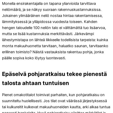
Monella ensirakentajalla on tapana yliarvioida tarvittava
neliömäärä, ja se näkyy suoraan rakennuskustannuksissa.
Jokainen ylimääräinen neliö nostaa hintaa rakentamisessa,
lämmityksessä ja ylläpidossa vuodesta toiseen. Kahden
hengen taloudelle 100 neliön talo ei välttämättä tuo lisäarvoa,
mutta se lisää kustannuksia merkittävästi. Järkevämpi
lähestymistapa on lähteä liikkeelle todellisista tarpeista: kuinka
monta makuuhuonetta tarvitaan, haluatko saunan, tarvitaanko
erillinen toimisto? Näistä vastauksista rakentuu pohja, jonka
päälle sopiva koko löytyy luontevasti.
Epäselvä pohjaratkaisu tekee pienestä
talosta ahtaan tuntuisen
Pienet omakotitalot toimivat parhaiten, kun pohjaratkaisu on
suunniteltu huolellisesti. Jos tilat ovat väärässä järjestyksessä
tai kulkureitit kulkevat makuuhuoneiden kautta, arki alkaa tuntua
nopeasti hankalalta. Hyvä pohjaratkaisu sijoittaa märkätilat ja