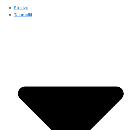
Etusivu
Talomallit