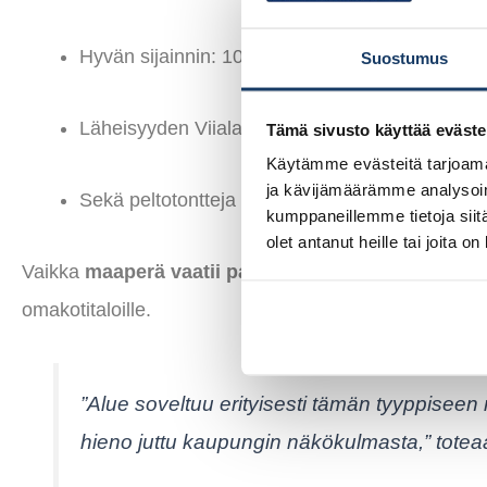
Hyvän sijainnin: 10 min ajomatka Lempäälään
Suostumus
Läheisyyden Viialan palveluihin ja rautatieasem
Tämä sivusto käyttää eväste
Käytämme evästeitä tarjoama
ja kävijämäärämme analysoim
Sekä peltotontteja että lieviä rinnetontteja
kumppaneillemme tietoja siitä
olet antanut heille tai joita o
Vaikka
maaperä vaatii paalutusta
, ratkaisu on kusta
omakotitaloille.
”Alue soveltuu erityisesti tämän tyyppiseen
hieno juttu kaupungin näkökulmasta,”
toteaa