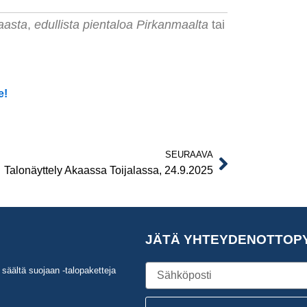
aasta
,
edullista pientaloa Pirkanmaalta
tai
e!
SEURAAVA
Next
Talonäyttely Akaassa Toijalassa, 24.9.2025
JÄTÄ YHTEYDENOTTOP
Sähköposti
säältä suojaan -talopaketteja