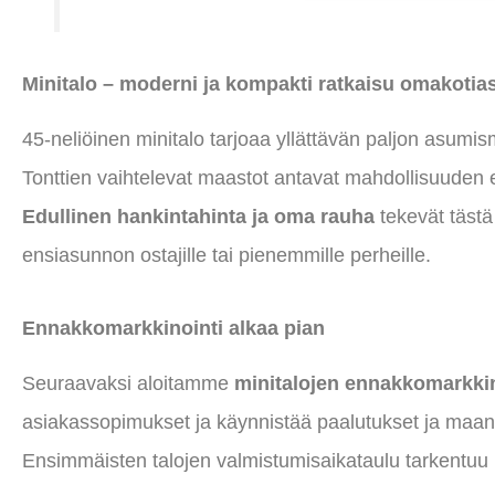
Minitalo – moderni ja kompakti ratkaisu omakoti
45-neliöinen minitalo tarjoaa yllättävän paljon asum
Tonttien vaihtelevat maastot antavat mahdollisuuden e
Edullinen hankintahinta ja oma rauha
tekevät tästä
ensiasunnon ostajille tai pienemmille perheille.
Ennakkomarkkinointi alkaa pian
Seuraavaksi aloitamme
minitalojen ennakkomarkki
asiakassopimukset ja käynnistää paalutukset ja maa
Ensimmäisten talojen valmistumisaikataulu tarkentu