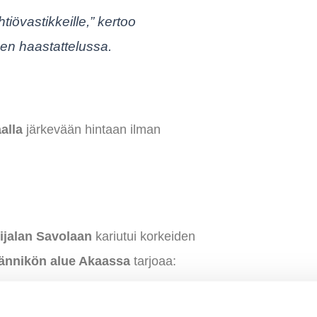
iövastikkeille,”
kertoo
en haastattelussa.
alla
järkevään hintaan ilman
oijalan Savolaan
kariutui korkeiden
ännikön alue Akaassa
tarjoaa: