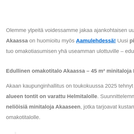
Olemme ylpeitä voidessamme jakaa ajankohtaisen uu
Akaassa
on huomioitu myös
Aamulehdessä!
Uusi
p
tuo omakotiasumisen yhä useamman ulottuville – edull
Edullinen omakotitalo Akaassa – 45 m² minitaloja
Akaan kaupunginhallitus on toukokuussa 2025 tehny
alueen tontit on varattu Helmitalolle
. Suunnittelem
neliöisiä minitaloja Akaaseen
, jotka tarjoavat kust
omakotitalolle.