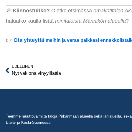
🔎
Kiinnostuitko?
Oletko etsimässä
omakotitaloa Ak
haluatko kuulla lisää
minitaloista Männikön alueella
?
👉
Ota yhteyttä
meihin ja varaa paikkasi ennakkolistall
EDELLINEN
Prev
Nyt vakiona vinyylilattia
Teemme muuttovalmiita taloja Pirkanmaan alueella sekä lähialueilla, sekä 
Etelä- ja Keski-Suomessa.