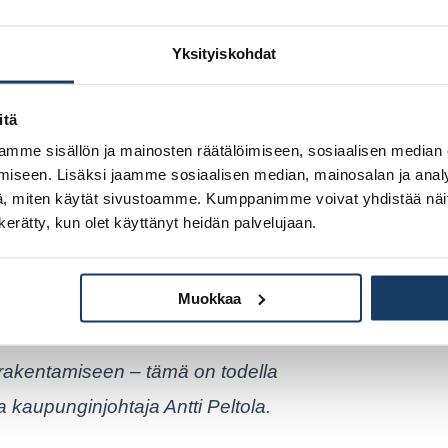
Yksityiskohdat
alle
itä
mme sisällön ja mainosten räätälöimiseen, sosiaalisen median
iseen. Lisäksi jaamme sosiaalisen median, mainosalan ja analy
, miten käytät sivustoamme. Kumppanimme voivat yhdistää näitä t
n kerätty, kun olet käyttänyt heidän palvelujaan.
nnustehokas ja soveltuu hyvin pienille
Muokkaa
 rakentamiseen – tämä on todella
 kaupunginjohtaja Antti Peltola.