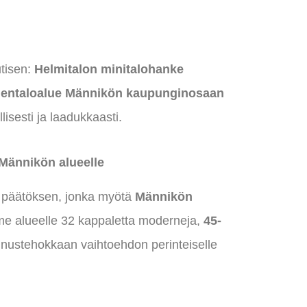
tisen:
Helmitalon minitalohanke
ientaloalue Männikön kaupunginosaan
isesti ja laadukkaasti.
 Männikön alueelle
t päätöksen, jonka myötä
Männikön
me alueelle 32 kappaletta moderneja,
45-
annustehokkaan vaihtoehdon perinteiselle