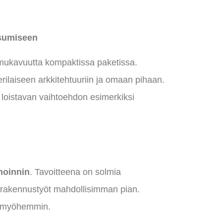
asumiseen
ismukavuutta kompaktissa paketissa.
rilaiseen arkkitehtuuriin ja omaan pihaan.
 loistavan vaihtoehdon esimerkiksi
noinnin
. Tavoitteena on solmia
nrakennustyöt mahdollisimman pian.
u myöhemmin.