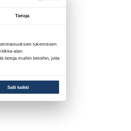
Tietoja
 ominaisuuksien tukemiseen
tiikka-alan
ietoja muihin tietoihin, joita
Salli kaikki