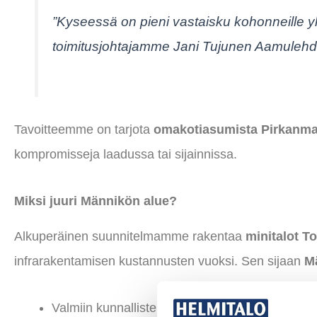
”Kyseessä on pieni vastaisku kohonneille yht
toimitusjohtajamme Jani Tujunen Aamulehd
Tavoitteemme on tarjota
omakotiasumista Pirkanma
kompromisseja laadussa tai sijainnissa.
Miksi juuri Männikön alue?
Alkuperäinen suunnitelmamme rakentaa
minitalot T
infrarakentamisen kustannusten vuoksi. Sen sijaan
M
Valmiin kunnallistekniikan