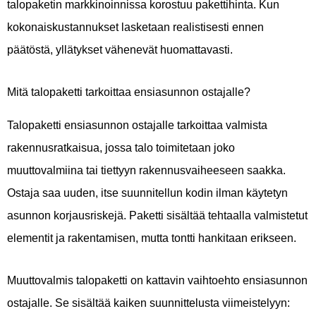
talopaketin markkinoinnissa korostuu pakettihinta. Kun
kokonaiskustannukset lasketaan realistisesti ennen
päätöstä, yllätykset vähenevät huomattavasti.
Mitä talopaketti tarkoittaa ensiasunnon ostajalle?
Talopaketti ensiasunnon ostajalle tarkoittaa valmista
rakennusratkaisua, jossa talo toimitetaan joko
muuttovalmiina tai tiettyyn rakennusvaiheeseen saakka.
Ostaja saa uuden, itse suunnitellun kodin ilman käytetyn
asunnon korjausriskejä. Paketti sisältää tehtaalla valmistetut
elementit ja rakentamisen, mutta tontti hankitaan erikseen.
Muuttovalmis talopaketti on kattavin vaihtoehto ensiasunnon
ostajalle. Se sisältää kaiken suunnittelusta viimeistelyyn: