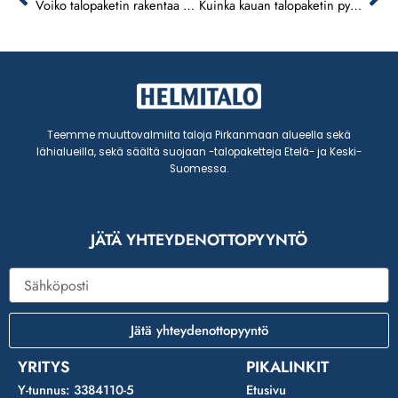
Voiko talopaketin rakentaa pienelle tontille?
Kuinka kauan talopaketin pystytys kestää Nokialla?
Teemme muuttovalmiita taloja Pirkanmaan alueella sekä
lähialueilla, sekä säältä suojaan -talopaketteja Etelä- ja Keski-
Suomessa.
JÄTÄ YHTEYDENOTTOPYYNTÖ
Sähköposti
Jätä yhteydenottopyyntö
YRITYS
PIKALINKIT
Y-tunnus: 3384110-5
Etusivu