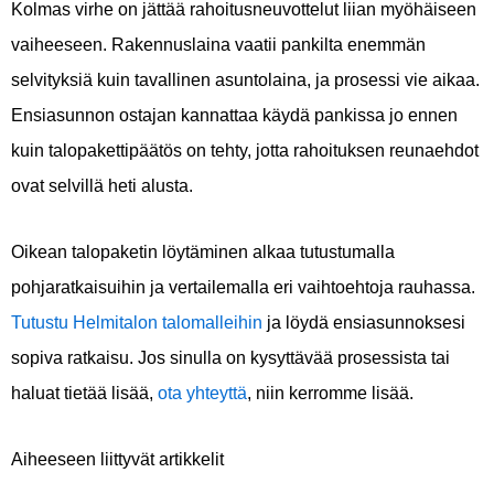
Kolmas virhe on jättää rahoitusneuvottelut liian myöhäiseen
vaiheeseen. Rakennuslaina vaatii pankilta enemmän
selvityksiä kuin tavallinen asuntolaina, ja prosessi vie aikaa.
Ensiasunnon ostajan kannattaa käydä pankissa jo ennen
kuin talopakettipäätös on tehty, jotta rahoituksen reunaehdot
ovat selvillä heti alusta.
Oikean talopaketin löytäminen alkaa tutustumalla
pohjaratkaisuihin ja vertailemalla eri vaihtoehtoja rauhassa.
Tutustu Helmitalon talomalleihin
ja löydä ensiasunnoksesi
sopiva ratkaisu. Jos sinulla on kysyttävää prosessista tai
haluat tietää lisää,
ota yhteyttä
, niin kerromme lisää.
Aiheeseen liittyvät artikkelit