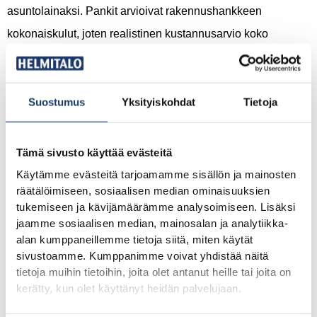
asuntolainaksi. Pankit arvioivat rakennushankkeen
kokonaiskulut, joten realistinen kustannusarvio koko
projektista on välttämätön ennen lainaneuvotteluja.
Mikä on talopaketin hinta ensiasunnoksi?
Suostumus
Yksityiskohdat
Tietoja
Talopaketin kokonaishinta ensiasunnoksi muodostuu
Tämä sivusto käyttää evästeitä
useasta osasta, eikä yhtä kiinteää hintaa voi antaa ilman
Käytämme evästeitä tarjoamamme sisällön ja mainosten
tietoja tontista, talon koosta ja valinnoista. Muuttovalmiin
räätälöimiseen, sosiaalisen median ominaisuuksien
talopaketin hinta vaihtelee merkittävästi pohjaratkaisun,
tukemiseen ja kävijämäärämme analysoimiseen. Lisäksi
koon ja materiaalivalintojen mukaan. Kustannukset
jaamme sosiaalisen median, mainosalan ja analytiikka-
alan kumppaneillemme tietoja siitä, miten käytät
jakautuvat karkeasti seuraavasti.
sivustoamme. Kumppanimme voivat yhdistää näitä
tietoja muihin tietoihin, joita olet antanut heille tai joita on
Suunnittelu ja luvat: noin 5 % kokonaishinnasta
kerätty, kun olet käyttänyt heidän palvelujaan.
Perustukset: noin 5 % kokonaishinnasta