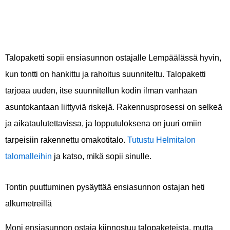
Talopaketti sopii ensiasunnon ostajalle Lempäälässä hyvin,
kun tontti on hankittu ja rahoitus suunniteltu. Talopaketti
tarjoaa uuden, itse suunnitellun kodin ilman vanhaan
asuntokantaan liittyviä riskejä. Rakennusprosessi on selkeä
ja aikataulutettavissa, ja lopputuloksena on juuri omiin
tarpeisiin rakennettu omakotitalo.
Tutustu Helmitalon
talomalleihin
ja katso, mikä sopii sinulle.
Tontin puuttuminen pysäyttää ensiasunnon ostajan heti
alkumetreillä
Moni ensiasunnon ostaja kiinnostuu talopaketeista, mutta