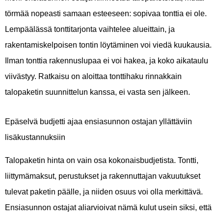
törmää nopeasti samaan esteeseen: sopivaa tonttia ei ole.
Lempäälässä tonttitarjonta vaihtelee alueittain, ja
rakentamiskelpoisen tontin löytäminen voi viedä kuukausia.
Ilman tonttia rakennuslupaa ei voi hakea, ja koko aikataulu
viivästyy. Ratkaisu on aloittaa tonttihaku rinnakkain
talopaketin suunnittelun kanssa, ei vasta sen jälkeen.
Epäselvä budjetti ajaa ensiasunnon ostajan yllättäviin
lisäkustannuksiin
Talopaketin hinta on vain osa kokonaisbudjetista. Tontti,
liittymämaksut, perustukset ja rakennuttajan vakuutukset
tulevat paketin päälle, ja niiden osuus voi olla merkittävä.
Ensiasunnon ostajat aliarvioivat nämä kulut usein siksi, että