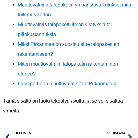
Muuttovalmiin talopaketin ympäristövaikutukset mitä
tutkimus kertoo
Muuttovalmis talopaketti ilman yllätyksiä tai
piilokustannuksia
Miksi Pirkanmaa on suosittu alue talopakettien
rakentamiseen?
Miten muuttovalmiin talopaketin rakentaminen
etenee?
Lapsiperheen muuttovalmis talo Pirkanmaalla
Tämä sisältö on luotu tekoälyn avulla, ja se voi sisältää
virheitä.
EDELLINEN
SEURAAVA
Prev
Ne