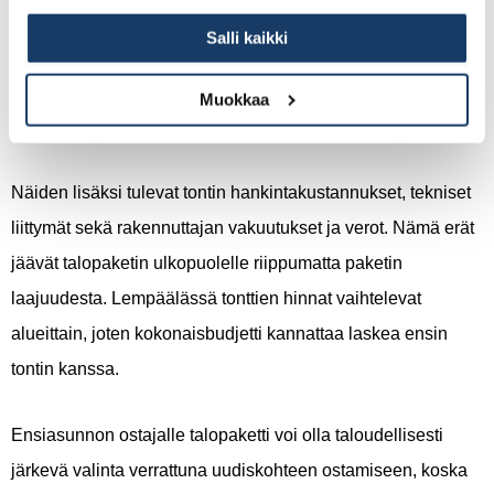
Runko ja seinät: noin 25–30 % kokonaishinnasta
Salli kaikki
Sisustus ja kalusteet: noin 30–35 %
kokonaishinnasta
Muokkaa
Talotekniikka: noin 20–25 % kokonaishinnasta
Näiden lisäksi tulevat tontin hankintakustannukset, tekniset
liittymät sekä rakennuttajan vakuutukset ja verot. Nämä erät
jäävät talopaketin ulkopuolelle riippumatta paketin
laajuudesta. Lempäälässä tonttien hinnat vaihtelevat
alueittain, joten kokonaisbudjetti kannattaa laskea ensin
tontin kanssa.
Ensiasunnon ostajalle talopaketti voi olla taloudellisesti
järkevä valinta verrattuna uudiskohteen ostamiseen, koska