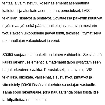
tehtaalla valmistetut ulkoseinäelementit asennettuna,
kattotuolit ja aluskate asennettuna, perustukset, LVIS-
tekniikan, sisätyöt ja pintatyöt. Sovittaessa pakettiin kuuluvat
myös maatyöt sekä pääsuunnittelu ja vastaavan mestarin
työt. Paketin ulkopuolelle jäävät tontti, tekniset liittymät sekä
rakennuttajan vakuutukset ja verot.
Säältä suojaan -talopaketti on toinen vaihtoehto. Se sisältää
kaikki rakennuselementit ja materiaalit talon pystyttämiseen
harjakorkeuteen saakka. Perustukset, lattianvalu, LVIS-
tekniikka, ulkokate, väliseinät, sisustustyöt, pintatyöt ja
viimeistely jäävät tässä vaihtoehdossa ostajan vastuulle.
Tämä sopii rakentajalle, joka haluaa tehdä osan töistä itse
tai kilpailuttaa ne erikseen.