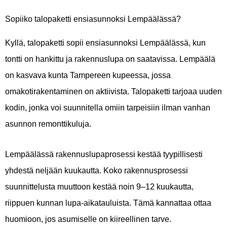
Sopiiko talopaketti ensiasunnoksi Lempäälässä?
Kyllä, talopaketti sopii ensiasunnoksi Lempäälässä, kun
tontti on hankittu ja rakennuslupa on saatavissa. Lempäälä
on kasvava kunta Tampereen kupeessa, jossa
omakotirakentaminen on aktiivista. Talopaketti tarjoaa uuden
kodin, jonka voi suunnitella omiin tarpeisiin ilman vanhan
asunnon remonttikuluja.
Lempäälässä rakennuslupaprosessi kestää tyypillisesti
yhdestä neljään kuukautta. Koko rakennusprosessi
suunnittelusta muuttoon kestää noin 9–12 kuukautta,
riippuen kunnan lupa-aikatauluista. Tämä kannattaa ottaa
huomioon, jos asumiselle on kiireellinen tarve.