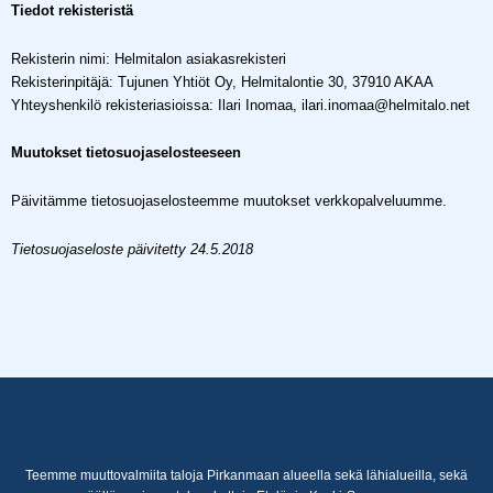
Tiedot rekisteristä
Rekisterin nimi: Helmitalon asiakasrekisteri
Rekisterinpitäjä: Tujunen Yhtiöt Oy, Helmitalontie 30, 37910 AKAA
Yhteyshenkilö rekisteriasioissa: Ilari Inomaa, ilari.inomaa@helmitalo.net
Muutokset tietosuojaselosteeseen
Päivitämme tietosuojaselosteemme muutokset verkkopalveluumme.
Tietosuojaseloste päivitetty 24.5.2018
Teemme muuttovalmiita taloja Pirkanmaan alueella sekä lähialueilla, sekä