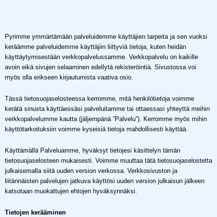
Pyrimme ymmärtämään palveluidemme käyttäjien tarpeita ja sen vuoksi
keräämme palveluidemme käyttäjiin liittyviä tietoja, kuten heidän
käyttäytymisestään verkkopalvelussamme. Verkkopalvelu on kaikille
avoin eikä sivujen selaaminen edellytä rekisteröintiä. Sivustossa voi
myös olla erikseen kirjautumista vaativa osio.
Tässä tietosuojaselosteessa kerromme, mitä henkilötietoja voimme
kerätä sinusta käyttäessäsi palveluitamme tai ottaessasi yhteyttä meihin
verkkopalvelumme kautta (jäljempänä ”Palvelu”). Kerromme myös mihin
käyttötarkoituksiin voimme kyseisiä tietoja mahdollisesti käyttää.
Käyttämällä Palveluamme, hyväksyt tietojesi käsittelyn tämän
tietosuojaselosteen mukaisesti. Voimme muuttaa tätä tietosuojaselostetta
julkaisemalla siitä uuden version verkossa. Verkkosivuston ja
liitännäisten palvelujen jatkuva käyttösi uuden version julkaisun jälkeen
katsotaan muokattujen ehtojen hyväksynnäksi.
Tietojen kerääminen