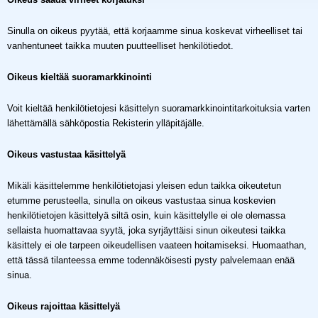
Sinulla on oikeus pyytää, että korjaamme sinua koskevat virheelliset tai
vanhentuneet taikka muuten puutteelliset henkilötiedot.
Oikeus kieltää suoramarkkinointi
Voit kieltää henkilötietojesi käsittelyn suoramarkkinointitarkoituksia varten
lähettämällä sähköpostia Rekisterin ylläpitäjälle.
Oikeus vastustaa käsittelyä
Mikäli käsittelemme henkilötietojasi yleisen edun taikka oikeutetun
etumme perusteella, sinulla on oikeus vastustaa sinua koskevien
henkilötietojen käsittelyä siltä osin, kuin käsittelylle ei ole olemassa
sellaista huomattavaa syytä, joka syrjäyttäisi sinun oikeutesi taikka
käsittely ei ole tarpeen oikeudellisen vaateen hoitamiseksi. Huomaathan,
että tässä tilanteessa emme todennäköisesti pysty palvelemaan enää
sinua.
Oikeus rajoittaa käsittelyä