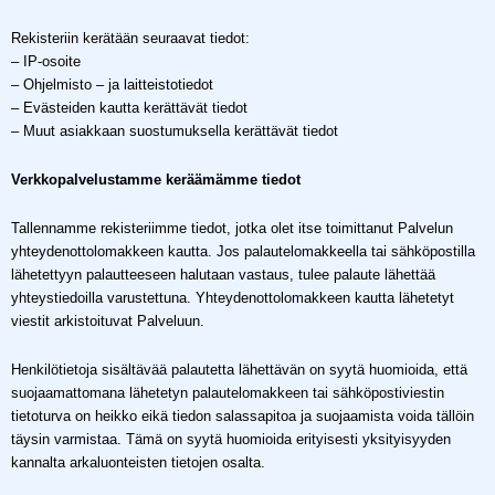
Rekisteriin kerätään seuraavat tiedot:
– IP-osoite
– Ohjelmisto – ja laitteistotiedot
– Evästeiden kautta kerättävät tiedot
– Muut asiakkaan suostumuksella kerättävät tiedot
Verkkopalvelustamme keräämämme tiedot
Tallennamme rekisteriimme tiedot, jotka olet itse toimittanut Palvelun
yhteydenottolomakkeen kautta. Jos palautelomakkeella tai sähköpostilla
lähetettyyn palautteeseen halutaan vastaus, tulee palaute lähettää
yhteystiedoilla varustettuna. Yhteydenottolomakkeen kautta lähetetyt
viestit arkistoituvat Palveluun.
Henkilötietoja sisältävää palautetta lähettävän on syytä huomioida, että
suojaamattomana lähetetyn palautelomakkeen tai sähköpostiviestin
tietoturva on heikko eikä tiedon salassapitoa ja suojaamista voida tällöin
täysin varmistaa. Tämä on syytä huomioida erityisesti yksityisyyden
kannalta arkaluonteisten tietojen osalta.