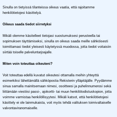
Sinulla on tietyissä tilanteissa oikeus vaatia, että rajoitamme
henkilötietojesi käsittelyä.
Oikeus saada tiedot siirretyksi
Mikäli olemme käsitelleet tietojasi suostumuksesi perusteella tai
sopimuksen täyttämiseksi, sinulla on oikeus saada meille sähköisesti
toimittamasi tiedot yleisesti käytetyssä muodossa, jotta tiedot voitaisiin
siirtää toiselle palveluntarjoajalle.
Miten voin toteuttaa oikeuteni?
Voit toteuttaa edellä kuvatut oikeutesi ottamalla meihin yhteyttä
esimerkiksi lähettämällä sähköpostia Rekisterin ylläpitäjälle. Pyydämme
sinua samalla mainitsemaan nimesi, osoitteesi ja puhelinnumerosi sekä
liittämään viestiisi passi-, ajokortti- tai muun henkilötodistuskopion, jotta
voimme varmistaa henkilöllisyytesi. Mikäli katsot, että henkilötietojesi
käsittely ei ole lainmukaista, voit myös tehdä valituksen toimivaltaiselle
valvontaviranomaiselle.