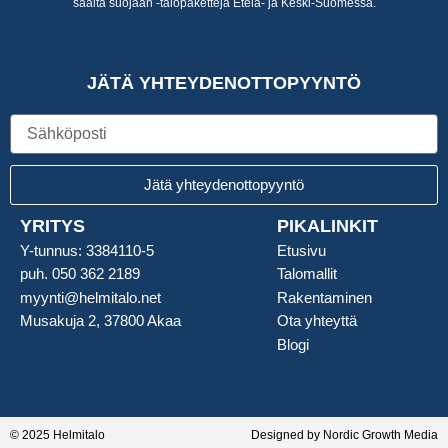
säältä suojaan -talopaketteja Etelä- ja Keski-Suomessa.
JÄTÄ YHTEYDENOTTOPYYNTÖ
Sähköposti
Jätä yhteydenottopyyntö
YRITYS
PIKALINKIT
Y-tunnus: 3384110-5
Etusivu
puh. 050 362 2189
Talomallit
myynti@helmitalo.net
Rakentaminen
Musakuja 2, 37800 Akaa
Ota yhteyttä
Blogi
© 2025 Helmitalo
Designed by Nordic Growth Media