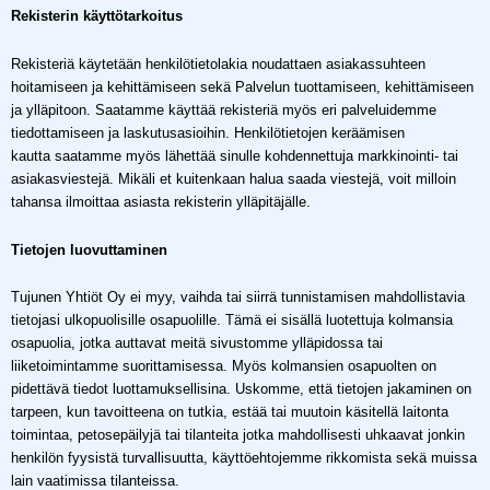
Rekisterin käyttötarkoitus
Rekisteriä käytetään henkilötietolakia noudattaen asiakassuhteen
hoitamiseen ja kehittämiseen sekä Palvelun tuottamiseen, kehittämiseen
ja ylläpitoon. Saatamme käyttää rekisteriä myös eri palveluidemme
tiedottamiseen ja laskutusasioihin. Henkilötietojen keräämisen
kautta saatamme myös lähettää sinulle kohdennettuja markkinointi- tai
asiakasviestejä. Mikäli et kuitenkaan halua saada viestejä, voit milloin
tahansa ilmoittaa asiasta rekisterin ylläpitäjälle.
Tietojen luovuttaminen
Tujunen Yhtiöt Oy ei myy, vaihda tai siirrä tunnistamisen mahdollistavia
tietojasi ulkopuolisille osapuolille. Tämä ei sisällä luotettuja kolmansia
osapuolia, jotka auttavat meitä sivustomme ylläpidossa tai
liiketoimintamme suorittamisessa. Myös kolmansien osapuolten on
pidettävä tiedot luottamuksellisina. Uskomme, että tietojen jakaminen on
tarpeen, kun tavoitteena on tutkia, estää tai muutoin käsitellä laitonta
toimintaa, petosepäilyjä tai tilanteita jotka mahdollisesti uhkaavat jonkin
henkilön fyysistä turvallisuutta, käyttöehtojemme rikkomista sekä muissa
lain vaatimissa tilanteissa.