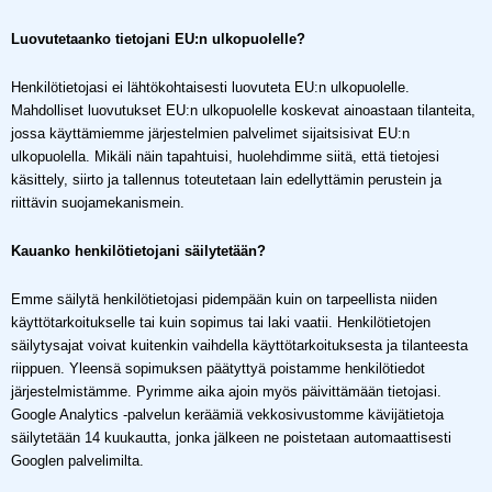
Luovutetaanko tietojani EU:n ulkopuolelle?
Henkilötietojasi ei lähtökohtaisesti luovuteta EU:n ulkopuolelle.
Mahdolliset luovutukset EU:n ulkopuolelle koskevat ainoastaan tilanteita,
jossa käyttämiemme järjestelmien palvelimet sijaitsisivat EU:n
ulkopuolella. Mikäli näin tapahtuisi, huolehdimme siitä, että tietojesi
käsittely, siirto ja tallennus toteutetaan lain edellyttämin perustein ja
riittävin suojamekanismein.
Kauanko henkilötietojani säilytetään?
Emme säilytä henkilötietojasi pidempään kuin on tarpeellista niiden
käyttötarkoitukselle tai kuin sopimus tai laki vaatii. Henkilötietojen
säilytysajat voivat kuitenkin vaihdella käyttötarkoituksesta ja tilanteesta
riippuen. Yleensä sopimuksen päätyttyä poistamme henkilötiedot
järjestelmistämme. Pyrimme aika ajoin myös päivittämään tietojasi.
Google Analytics -palvelun keräämiä vekkosivustomme kävijätietoja
säilytetään 14 kuukautta, jonka jälkeen ne poistetaan automaattisesti
Googlen palvelimilta.