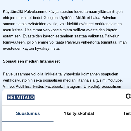
Käyttämällä Palveluamme kävijä suostuu luovuttamaan yllämainittujen
ehtojen mukaiset tiedot Googlen käyttöön. Mikäli et halua Palvelun
saavan tietoja evästeiden avulla, voit kieltää evästeet verkkoselaimen
asetuksista. Useimmat verkkoselaimista sallivat evästeiden käytön
estämisen. Evästeiden käytön estäminen saattaa vaikuttaa Palvelun
toimivuuteen, jolloin emme voi taata Palvelun virheetöntä toimintaa ilman
evästeiden käytön hyväksymistä.
Sosiaalisen median liitännäiset
Palvelussamme voi olla linkkejä tai yhteyksiä kolmannen osapuolen
verkkosivustoihin sekä sosiaalisen median liitännäisiä (Esim. Youtube,
Vimeo, AddThis, Twitter, Facebook, Instagram, LinkedIn). Sosiaalisen
median liitännäisten käyttäminen voi lähettää tunnistettavaa tietoa
kyseisille sosiaalisen median palveluntarjoajille. Liitännäisen avatessasi
saatat sallia kolmansien osapuolten verkkosivujen evästeiden
tallentumisen tietokoneellesi, jolloin näiden hallinnoijat voivat seurata
Suostumus
Yksityiskohdat
Tie
sivun käyttöä, mikäli olet kirjautunut kyseisen palveluntarjoajan
sosiaaliseen mediaan. Näihin Palvelussa oleviin kolmannen osapuolen
tarjoamiin palveluihin tai kolmannen osapuolen välittämiin sovelluksiin