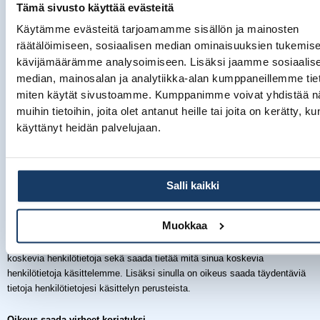
Tämä sivusto käyttää evästeitä
sovelletaan kolmannen osapuolen käyttöehtoja. Palvelun ylläpitäjällä ei
ole määräysvaltaa tällaisiin kolmansien osapuolten verkkosivuihin, eikä
Käytämme evästeitä tarjoamamme sisällön ja mainosten
Palvelun ylläpitäjä ole vastuussa mistään niillä julkaistusta materiaalista
räätälöimiseen, sosiaalisen median ominaisuuksien tukemise
tai niiden käytöstä.
kävijämäärämme analysoimiseen. Lisäksi jaamme sosiaalis
median, mainosalan ja analytiikka-alan kumppaneillemme tieto
Kävijän oikeudet
miten käytät sivustoamme. Kumppanimme voivat yhdistää näi
muihin tietoihin, joita olet antanut heille tai joita on kerätty, ku
Suostumuksen peruuttaminen
käyttänyt heidän palvelujaan.
Mikäli käsittelemme tietojasi suostumuksesi perusteella, voit milloin
tahansa peruuttaa suostumuksen ilmoittamalla siitä meille, esimerkiksi
lähettämällä sähköpostia Rekisterin ylläpitäjälle.
Salli kaikki
Pääsy tietoihin
Muokkaa
Sinulla on oikeus saada meiltä vahvistus siitä, käsittelemmekö sinua
koskevia henkilötietoja sekä saada tietää mitä sinua koskevia
henkilötietoja käsittelemme. Lisäksi sinulla on oikeus saada täydentäviä
tietoja henkilötietojesi käsittelyn perusteista.
Oikeus saada virheet korjatuksi