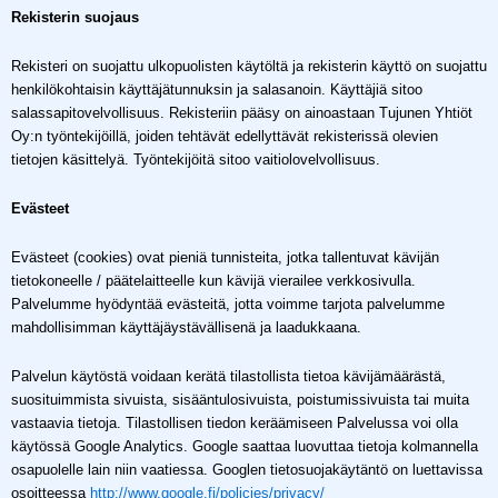
Rekisterin suojaus
Rekisteri on suojattu ulkopuolisten käytöltä ja rekisterin käyttö on suojattu
henkilökohtaisin käyttäjätunnuksin ja salasanoin. Käyttäjiä sitoo
salassapitovelvollisuus. Rekisteriin pääsy on ainoastaan Tujunen Yhtiöt
Oy:n työntekijöillä, joiden tehtävät edellyttävät rekisterissä olevien
tietojen käsittelyä. Työntekijöitä sitoo vaitiolovelvollisuus.
Evästeet
Evästeet (cookies) ovat pieniä tunnisteita, jotka tallentuvat kävijän
tietokoneelle / päätelaitteelle kun kävijä vierailee verkkosivulla.
Palvelumme hyödyntää evästeitä, jotta voimme tarjota palvelumme
mahdollisimman käyttäjäystävällisenä ja laadukkaana.
Palvelun käytöstä voidaan kerätä tilastollista tietoa kävijämäärästä,
suosituimmista sivuista, sisääntulosivuista, poistumissivuista tai muita
vastaavia tietoja. Tilastollisen tiedon keräämiseen Palvelussa voi olla
käytössä Google Analytics. Google saattaa luovuttaa tietoja kolmannella
osapuolelle lain niin vaatiessa. Googlen tietosuojakäytäntö on luettavissa
osoitteessa
http://www.google.fi/policies/privacy/