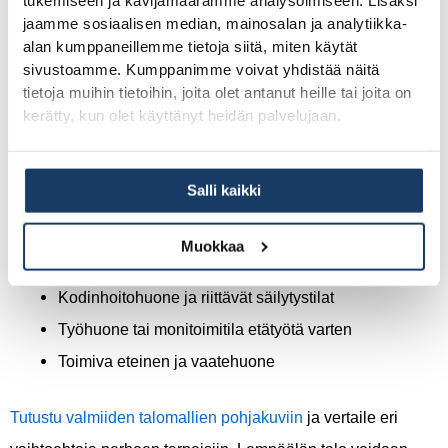
perheenjäsenille. Pohjaratkaisu kannattaa valita siten, että
jaamme sosiaalisen median, mainosalan ja analytiikka-
alan kumppaneillemme tietoja siitä, miten käytät
se tukee perheen arkea ja yhteistä aikaa.
sivustoamme. Kumppanimme voivat yhdistää näitä
tietoja muihin tietoihin, joita olet antanut heille tai joita on
Käytännölliset pohjaratkaisut kasvavalle perheelle
kerätty, kun olet käyttänyt heidän palvelujaan.
sisältävät:
Salli kaikki
Avara olohuone-keittiötila perheen kokoontumiseen
Riittävästi makuuhuoneita nykyisille ja tuleville
Muokkaa
lapsille
Kodinhoitohuone ja riittävät säilytystilat
Työhuone tai monitoimitila etätyötä varten
Toimiva eteinen ja vaatehuone
Tutustu valmiiden talomallien pohjakuviin
ja vertaile eri