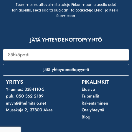
Teemme muuttovalmiita taloja Pirkanmaan alueella sekä
lähialueilla, sekä säältä suojaan -talopaketteja Etelä- ja Keski-
Suomessa.
JÄTÄ YHTEYDENOTTOPYYNTÖ
Sähköposti
Jätä yhteydenottopyyntö
YRITYS
PIKALINKIT
Y-tunnus: 3384110-5
Etusivu
puh. 050 362 2189
Talomallit
myynti@helmitalo.net
Rakentaminen
Musakuja 2, 37800 Akaa
Ota yhteyttä
Blogi