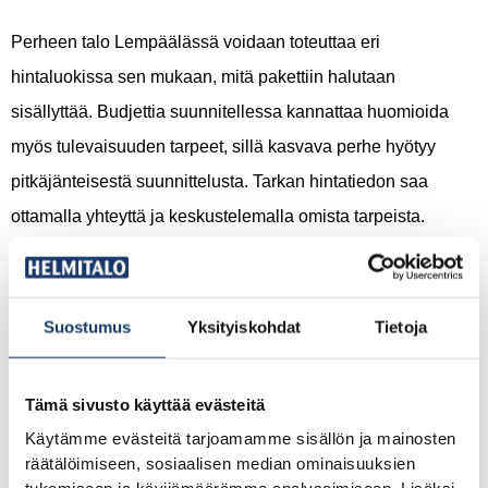
Perheen talo Lempäälässä voidaan toteuttaa eri
hintaluokissa sen mukaan, mitä pakettiin halutaan
sisällyttää. Budjettia suunnitellessa kannattaa huomioida
myös tulevaisuuden tarpeet, sillä kasvava perhe hyötyy
pitkäjänteisestä suunnittelusta. Tarkan hintatiedon saa
ottamalla yhteyttä ja keskustelemalla omista tarpeista.
Mikä on paras pohjaratkaisu kasvavalle perheelle
Lempäälässä?
Suostumus
Yksityiskohdat
Tietoja
Paras pohjaratkaisu kasvavalle perheelle Lempäälässä
huomioi sekä nykyiset että tulevaisuuden tarpeet.
Kasvavan
Tämä sivusto käyttää evästeitä
perheen talopaketti
suunnitellaan niin, että perheen talo
Käytämme evästeitä tarjoamamme sisällön ja mainosten
räätälöimiseen, sosiaalisen median ominaisuuksien
toimii eri elämänvaiheissa ja tarjoaa riittävästi tilaa kaikille
tukemiseen ja kävijämäärämme analysoimiseen. Lisäksi