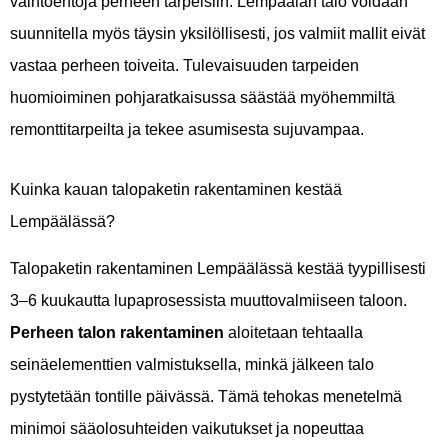
vaihtoehtoja perheen tarpeisiin. Lempäälän talo voidaan
suunnitella myös täysin yksilöllisesti, jos valmiit mallit eivät
vastaa perheen toiveita. Tulevaisuuden tarpeiden
huomioiminen pohjaratkaisussa säästää myöhemmiltä
remonttitarpeilta ja tekee asumisesta sujuvampaa.
Kuinka kauan talopaketin rakentaminen kestää
Lempäälässä?
Talopaketin rakentaminen Lempäälässä kestää tyypillisesti
3–6 kuukautta lupaprosessista muuttovalmiiseen taloon.
Perheen talon rakentaminen
aloitetaan tehtaalla
seinäelementtien valmistuksella, minkä jälkeen talo
pystytetään tontille päivässä. Tämä tehokas menetelmä
minimoi sääolosuhteiden vaikutukset ja nopeuttaa