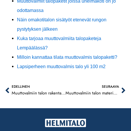
Muuttovalmiit talopaketit joissa unelmakoti on jo
odottamassa
Näin omakotitalon sisätyöt etenevät rungon
pystytyksen jälkeen
Kuka tarjoaa muuttovalmiita talopaketeja
Lempäälässä?
Milloin kannattaa tilata muuttovalmis talopaketti?
Lapsiperheen muuttovalmis talo yli 100 m2
EDELLINEN
SEURAAVA
Prev
Ne
Muuttovalmiin talon rakentamisaika Tampereella
Muuttovalmiin talon materiaalivalinnat