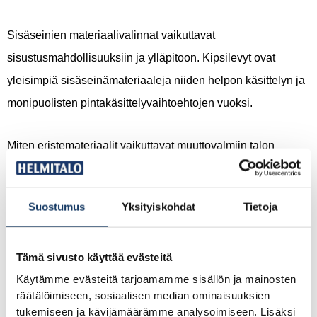
Sisäseinien materiaalivalinnat vaikuttavat
sisustusmahdollisuuksiin ja ylläpitoon. Kipsilevyt ovat
yleisimpiä sisäseinämateriaaleja niiden helpon käsittelyn ja
monipuolisten pintakäsittelyvaihtoehtojen vuoksi.
Miten eristemateriaalit vaikuttavat muuttovalmiin talon
energiatehokkuuteen?
Eristemateriaalit vähentävät lämmityskustannuksia
Suostumus
Yksityiskohdat
Tietoja
merkittävästi estämällä lämmön karkaamisen ulos. Hyvä
eristys voi alentaa lämmityslaskua jopa 30–50 % verrattuna
Tämä sivusto käyttää evästeitä
huonosti eristettyyn taloon. Suomessa käytetään tyypillisesti
Käytämme evästeitä tarjoamamme sisällön ja mainosten
mineraalivillaa, joka on turvallista ja tehokasta.
räätälöimiseen, sosiaalisen median ominaisuuksien
tukemiseen ja kävijämäärämme analysoimiseen. Lisäksi