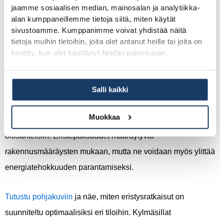
jaamme sosiaalisen median, mainosalan ja analytiikka-
Erilaisten eristevaihtoehtojen valinta riippuu talon
alan kumppaneillemme tietoja siitä, miten käytät
rakenteesta ja sijainnista. Mineraalivilla on yleisin valinta
sivustoamme. Kumppanimme voivat yhdistää näitä
tietoja muihin tietoihin, joita olet antanut heille tai joita on
sen hyvän lämmöneristävyyden ja paloturvallisuuden
kerätty, kun olet käyttänyt heidän palvelujaan.
vuoksi. Se on myös hengittävää, mikä auttaa ehkäisemään
kosteusongelmia seinärakenteissa.
Salli kaikki
Talopaketin materiaalit sisältävät yleensä kattavan
Muokkaa
eristepaketin, joka on suunniteltu Suomen ilmasto-
olosuhteisiin. Eristepaksuudet määräytyvät
rakennusmääräysten mukaan, mutta ne voidaan myös ylittää
energiatehokkuuden parantamiseksi.
Tutustu pohjakuviin
ja näe, miten eristysratkaisut on
suunniteltu optimaalisiksi eri tiloihin. Kylmäsillat