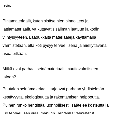
osina.
Pintamateriaalit, kuten sisäseinien pinnoitteet ja
lattiamateriaalit, vaikuttavat sisäilman laatuun ja kodin
viihtyisyyteen. Laadukkaita materiaaleja käyttämällä
varmistetaan, että koti pysyy terveellisenä ja miellyttävänä
asua pitkään.
Mitkä ovat parhaat seinämateriaalit muuttovalmiiseen
taloon?
Puutalon seinämateriaalit tarjoavat parhaan yhdistelmän
kestävyyttä, ekologisuutta ja rakentamisen helppoutta.
Puinen runko hengittää luonnollisesti, säätelee kosteutta ja
luo terveellisen sisäilmapiirin. Tehtaalla valmistetut