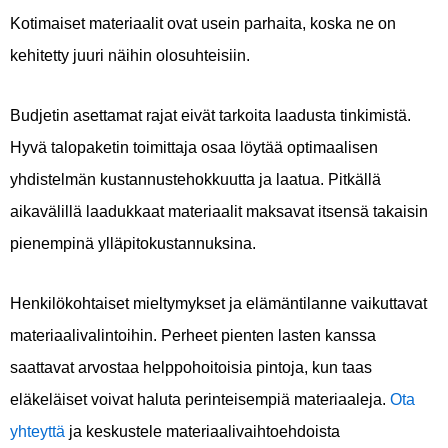
Kotimaiset materiaalit ovat usein parhaita, koska ne on
kehitetty juuri näihin olosuhteisiin.
Budjetin asettamat rajat eivät tarkoita laadusta tinkimistä.
Hyvä talopaketin toimittaja osaa löytää optimaalisen
yhdistelmän kustannustehokkuutta ja laatua. Pitkällä
aikavälillä laadukkaat materiaalit maksavat itsensä takaisin
pienempinä ylläpitokustannuksina.
Henkilökohtaiset mieltymykset ja elämäntilanne vaikuttavat
materiaalivalintoihin. Perheet pienten lasten kanssa
saattavat arvostaa helppohoitoisia pintoja, kun taas
eläkeläiset voivat haluta perinteisempiä materiaaleja.
Ota
yhteyttä
ja keskustele materiaalivaihtoehdoista