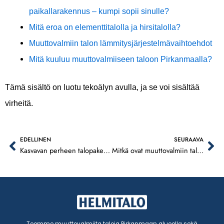
paikallarakennus – kumpi sopii sinulle?
Mitä eroa on elementtitalolla ja hirsitalolla?
Muuttovalmiin talon lämmitysjärjestelmävaihtoehdot
Mitä kuuluu muuttovalmiiseen taloon Pirkanmaalla?
Tämä sisältö on luotu tekoälyn avulla, ja se voi sisältää
virheitä.
EDELLINEN
SEURAAVA
Prev
Ne
Kasvavan perheen talopaketti Lempäälässä
Mitkä ovat muuttovalmiin talopaketin edut?
Teemme muuttovalmiita taloja Pirkanmaan alueella sekä