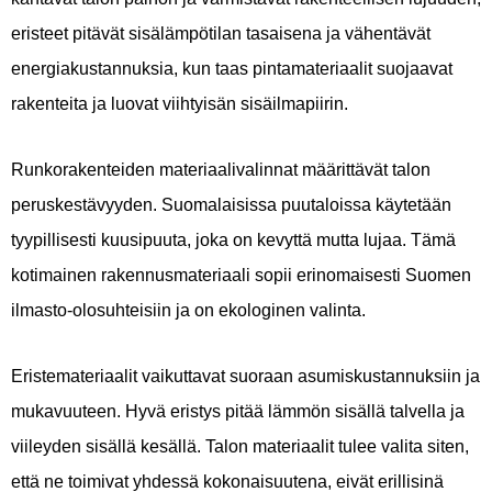
eristeet pitävät sisälämpötilan tasaisena ja vähentävät
energiakustannuksia, kun taas pintamateriaalit suojaavat
rakenteita ja luovat viihtyisän sisäilmapiirin.
Runkorakenteiden materiaalivalinnat määrittävät talon
peruskestävyyden. Suomalaisissa puutaloissa käytetään
tyypillisesti kuusipuuta, joka on kevyttä mutta lujaa. Tämä
kotimainen rakennusmateriaali sopii erinomaisesti Suomen
ilmasto-olosuhteisiin ja on ekologinen valinta.
Eristemateriaalit vaikuttavat suoraan asumiskustannuksiin ja
mukavuuteen. Hyvä eristys pitää lämmön sisällä talvella ja
viileyden sisällä kesällä. Talon materiaalit tulee valita siten,
että ne toimivat yhdessä kokonaisuutena, eivät erillisinä