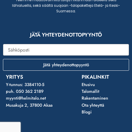
lähialueilla, sekä säältä suojaan -talopaketteja Etelä- ja Keski-
Suomessa.
JÄTÄ YHTEYDENOTTOPYYNTÖ
Sähköposti
Jätä yhteydenottopyyntö
YRITYS
PIKALINKIT
Y-tunnus: 3384110-5
Etusivu
puh. 050 362 2189
Talomallit
myynti@helmitalo.net
Rakentaminen
Musakuja 2, 37800 Akaa
Ota yhteyttä
Blogi