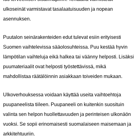
ulkoseinät varmistavat tasalaatuisuuden ja nopean
asennuksen.
Puutalon seinärakenteiden edut tulevat esiin erityisesti
Suomen vaihtelevissa sääolosuhteissa. Puu kestää hyvin
lämpötilan vaihteluja eikä halkea tai väänny helposti. Lisäksi
puumateriaalit ovat helposti työstettävissä, mikä
mahdollistaa räätälöinnin asiakkaan toiveiden mukaan.
Ulkoverhouksessa voidaan käyttää useita vaihtoehtoja
puupaneelista tiileen. Puupaneeli on kuitenkin suosituin
valinta sen helpon huollettavuuden ja perinteisen ulkonäön
vuoksi. Se sopii erinomaisesti suomalaiseen maisemaan ja
arkkitehtuuriin.