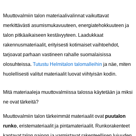
Muuttovalmiin talon materiaalivalinnat vaikuttavat
merkittävästi asumismukavuuteen, energiatehokkuuteen ja
talon pitkäaikaiseen kestävyyteen. Laadukkaat
rakennusmateriaalit, erityisesti kotimaiset vaihtoehdot,
tarjoavat parhaan vastineen rahalle suomalaisissa
olosuhteissa.
Tutustu Helmitalon talomalleihin
ja näe, miten
huolellisesti valitut materiaalit luovat viihtyisän kodin.
Mitä materiaaleja muuttovalmiissa talossa käytetään ja miksi
ne ovat tärkeitä?
Muuttovalmiin talon tärkeimmät materiaalit ovat
puutalon
runko
, eristemateriaalit ja pintamateriaalit. Runkorakenteet
kantavat talon painon ja varmistavat rakenteellisen lujuuden,