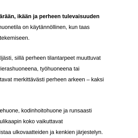
ärään, ikään ja perheen tulevaisuuden
ohuonetila on käytännöllinen, kun taas
n tekemiseen.
sti, sillä perheen tilantarpeet muuttuvat
 vierashuoneena, työhuoneena tai
ttavat merkittävästi perheen arkeen – kaksi
Vaatehuone, kodinhoitohuone ja runsaasti
tuulikaapin koko vaikuttavat
istaa ulkovaatteiden ja kenkien järjestelyn.