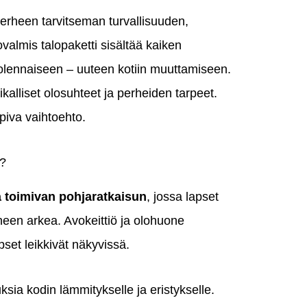
erheen tarvitseman turvallisuuden,
almis talopaketti sisältää kaiken
yä olennaiseen – uuteen kotiin muuttamiseen.
alliset olosuhteet ja perheiden tarpeet.
piva vaihtoehto.
a?
ja toimivan pohjaratkaisun
, jossa lapset
heen arkea. Avokeittiö ja olohuone
pset leikkivät näkyvissä.
sia kodin lämmitykselle ja eristykselle.