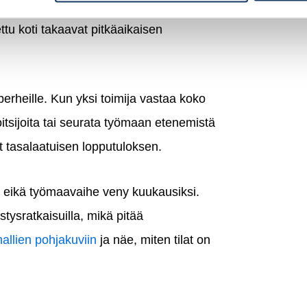
aa perheen taloussuunnittelua merkittävästi.
ttu koti takaavat pitkäaikaisen
perheille. Kun yksi toimija vastaa koko
oitsijoita tai seurata työmaan etenemistä
at tasalaatuisen lopputuloksen.
i eikä työmaavaihe veny kuukausiksi.
stysratkaisuilla, mikä pitää
allien pohjakuviin
ja näe, miten tilat on