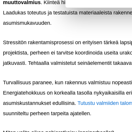
muuttovalmius
. Kiinteä hinta ilman yllätyksiä helpott
Laadukas toteutus ja testatuista materiaaleista rakenne
asumismukavuuden.
Stressitön rakentamisprosessi on erityisen tärkeä lapsi
projektista, perheen ei tarvitse koordinoida useita urak
jatkuvasti. Tehtaalla valmistetut seinäelementit takaav
Turvallisuus paranee, kun rakennus valmistuu nopeast
Energiatehokkuus on korkealla tasolla nykyaikaisilla eri
asumiskustannukset edullisina.
Tutustu valmiiden talom
suunniteltu perheen tarpeita ajatellen.