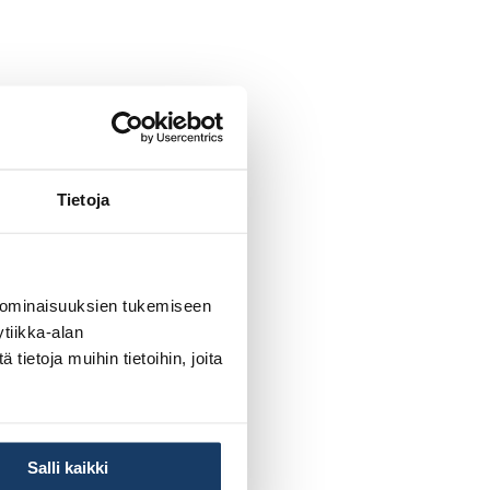
Tietoja
 ominaisuuksien tukemiseen
tiikka-alan
ietoja muihin tietoihin, joita
Salli kaikki