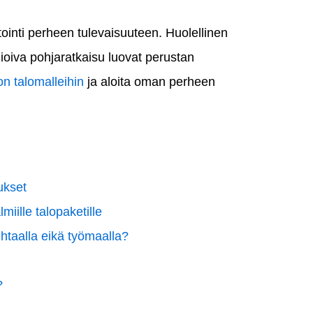
ointi perheen tulevaisuuteen. Huolellinen
ioiva pohjaratkaisu luovat perustan
on talomalleihin
ja aloita oman perheen
aukset
iille talopaketille
htaalla eikä työmaalla?
?