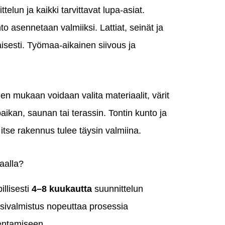
telun ja kaikki tarvittavat lupa-asiat.
o asennetaan valmiiksi. Lattiat, seinät ja
aisesti. Työmaa-aikainen siivous ja
en mukaan voidaan valita materiaalit, värit
paikan, saunan tai terassin. Tontin kunto ja
a itse rakennus tulee täysin valmiina.
aalla?
llisesti
4–8 kuukautta
suunnittelun
esivalmistus nopeuttaa prosessia
kentamiseen.