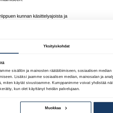
riippuen kunnan käsittelyajoista ja
mistetaan tehtaalla samaan aikaan, kun
kkainen työskentely säästää aikaa
Yksityiskohdat
äelementit tuodaan tehtaalta tontille.
itä
kuukautta.
Ota yhteyttä
ja kysy tarkempi
mme sisällön ja mainosten räätälöimiseen, sosiaalisen median
iseen. Lisäksi jaamme sosiaalisen median, mainosalan ja analy
, miten käytät sivustoamme. Kumppanimme voivat yhdistää näitä t
n kerätty, kun olet käyttänyt heidän palvelujaan.
ennustettavat kustannukset ja nopea
Muokkaa