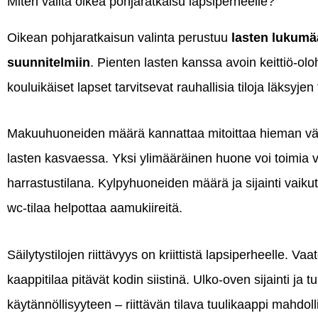
Miten valita oikea pohjaratkaisu lapsiperheelle?
Oikean pohjaratkaisun valinta perustuu
lasten lukumä
suunnitelmiin
. Pienten lasten kanssa avoin keittiö-ol
kouluikäiset lapset tarvitsevat rauhallisia tiloja läksyje
Makuuhuoneiden määrä kannattaa mitoittaa hieman väljä
lasten kasvaessa. Yksi ylimääräinen huone voi toimia
harrastustilana. Kylpyhuoneiden määrä ja sijainti vaiku
wc-tilaa helpottaa aamukiireitä.
Säilytystilojen riittävyys on kriittistä lapsiperheelle. 
kaappitilaa pitävät kodin siistinä. Ulko-oven sijainti ja 
käytännöllisyyteen – riittävän tilava tuulikaappi mahdoll