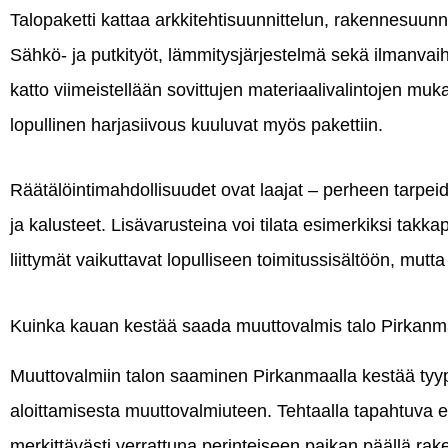
Talopaketti kattaa arkkitehtisuunnittelun, rakennesuunnit
Sähkö- ja putkityöt, lämmitysjärjestelmä sekä ilmanvaiht
katto viimeistellään sovittujen materiaalivalintojen muk
lopullinen harjasiivous kuuluvat myös pakettiin.
Räätälöintimahdollisuudet ovat laajat – perheen tarpeid
ja kalusteet. Lisävarusteina voi tilata esimerkiksi takka
liittymät vaikuttavat lopulliseen toimitussisältöön, mutt
Kuinka kauan kestää saada muuttovalmis talo Pirkanm
Muuttovalmiin talon saaminen Pirkanmaalla kestää tyypi
aloittamisesta muuttovalmiuteen. Tehtaalla tapahtuva 
merkittävästi verrattuna perinteiseen paikan päällä ra