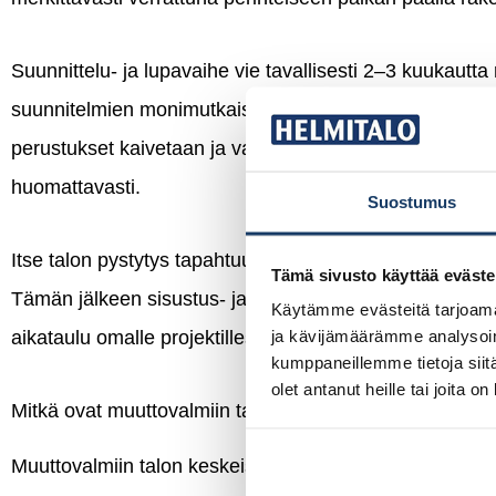
Suunnittelu- ja lupavaihe vie tavallisesti 2–3 kuukautta 
suunnitelmien monimutkaisuudesta. Seinäelementit val
perustukset kaivetaan ja valetaan tontilla. Tämä rinna
huomattavasti.
Suostumus
Itse talon pystytys tapahtuu yhdessä päivässä, kun sein
Tämä sivusto käyttää eväste
Tämän jälkeen sisustus- ja viimeistelytyöt vievät 2–3 
Käytämme evästeitä tarjoama
ja kävijämäärämme analysoim
aikataulu omalle projektillesi.
kumppaneillemme tietoja siitä
olet antanut heille tai joita o
Mitkä ovat muuttovalmiin talon edut lapsiperheelle?
Muuttovalmiin talon keskeiset edut lapsiperheelle ovat