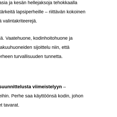
ia ja kesän hellejaksoja tehokkaalla
 tärkeitä lapsiperheille – riittävän kokoinen
 valintakriteerejä.
ssä. Vaatehuone, kodinhoitohuone ja
akuuhuoneiden sijoittelu niin, että
rheen turvallisuuden tunnetta.
suunnittelusta viimeistelyyn
–
leihin. Perhe saa käyttöönsä kodin, johon
t tavarat.