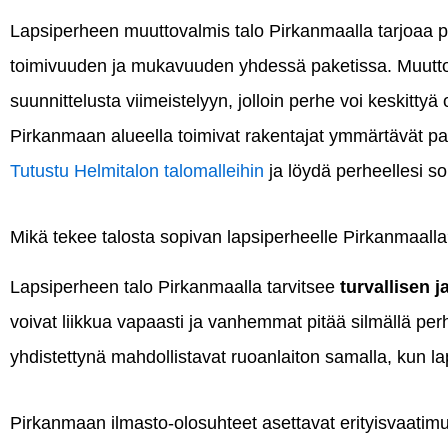
Lapsiperheen muuttovalmis talo Pirkanmaalla tarjoaa p
toimivuuden ja mukavuuden yhdessä paketissa. Muuttov
suunnittelusta viimeistelyyn, jolloin perhe voi keskitt
Pirkanmaan alueella toimivat rakentajat ymmärtävät paik
Tutustu Helmitalon talomalleihin
ja löydä perheellesi so
Mikä tekee talosta sopivan lapsiperheelle Pirkanmaall
Lapsiperheen talo Pirkanmaalla tarvitsee
turvallisen 
voivat liikkua vapaasti ja vanhemmat pitää silmällä per
yhdistettynä mahdollistavat ruoanlaiton samalla, kun la
Pirkanmaan ilmasto-olosuhteet asettavat erityisvaatimuk