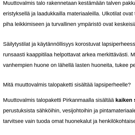
Muuttovalmis talo rakennetaan kestämään talven pakkas
eristyksellä ja laadukkailla materiaaleilla. Ulkotilat ovat
piha leikkimiseen ja turvallinen ympäristö ovat keskeisiä
Säilytystilat ja käytännöllisyys korostuvat lapsiperhee
runsaasti kaappitilaa helpottavat arkea merkittävästi. M
vanhempien huone on lähellä lasten huoneita, tukee pe
Mitä muuttovalmis talopaketti sisältää lapsiperheelle?
Muuttovalmis talopaketti Pirkanmaalla sisältää
kaiken 
perustuksista sähköihin, vesijohtoihin ja pintamateriaa
tarvitsee vain tuoda omat huonekalut ja henkilökohtaise