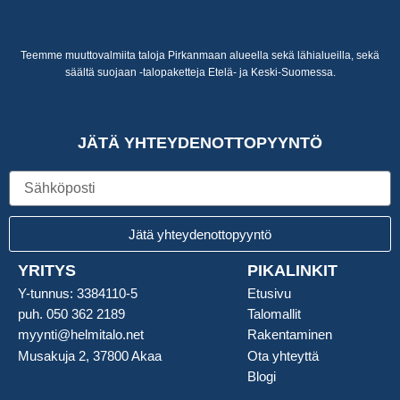
Teemme muuttovalmiita taloja Pirkanmaan alueella sekä lähialueilla, sekä
säältä suojaan -talopaketteja Etelä- ja Keski-Suomessa.
JÄTÄ YHTEYDENOTTOPYYNTÖ
Sähköposti
Jätä yhteydenottopyyntö
YRITYS
PIKALINKIT
Y-tunnus: 3384110-5
Etusivu
puh. 050 362 2189
Talomallit
myynti@helmitalo.net
Rakentaminen
Musakuja 2, 37800 Akaa
Ota yhteyttä
Blogi