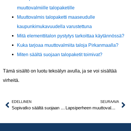
muuttovalmiille talopaketille
Muuttovalmis talopaketti maaseudulle
kaupunkimukavuudella varustettuna
Mitä elementtitalon pystytys tarkoittaa käytännössä?
Kuka tarjoaa muuttovalmiita taloja Pirkanmaalla?
Miten säältä suojaan talopaketit toimivat?
Tämä sisältö on luotu tekoälyn avulla, ja se voi sisältää
virheitä.
EDELLINEN
SEURAAVA
Prev
Ne
Sopivatko säältä suojaan talopaketit omatoimirakentajille?
Lapsiperheen muuttovalmis talo Pirkanmaalla