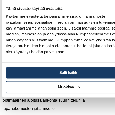
Perinteinen
6–12 kk
16–24 viikkoa
Tämä sivusto käyttää evästeitä
Käytämme evästeitä tarjoamamme sisällön ja mainosten
räätälöimiseen, sosiaalisen median ominaisuuksien tukemise
Tutustu valmiiden talomallien pohjakuviin
ja näe, miten
kävijämäärämme analysoimiseen. Lisäksi jaamme sosiaalis
tehokas suunnittelu nopeuttaa rakentamista.
median, mainosalan ja analytiikka-alan kumppaneillemme tieto
miten käytät sivustoamme. Kumppanimme voivat yhdistää nä
tietoja muihin tietoihin, joita olet antanut heille tai joita on ker
Milloin on paras aika aloittaa talopaketin rakentaminen
olet käyttänyt heidän palvelujaan.
Tampereella?
Paras aika aloittaa talopaketin rakentaminen Tampereella
Salli kaikki
on
kevättalvella tai alkukesästä
, jolloin talo valmistuu
syksyyn mennessä. Pirkanmaan ilmasto-olosuhteet
Muokkaa
huomioiden maaliskuun ja kesäkuun välinen aika on
optimaalinen aloitusajankohta suunnittelun ja
lupahakemusten jättämiselle.