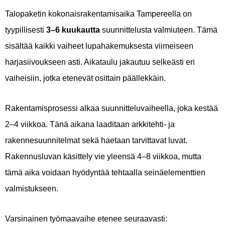
Talopaketin kokonaisrakentamisaika Tampereella on
tyypillisesti
3–6 kuukautta
suunnittelusta valmiuteen. Tämä
sisältää kaikki vaiheet lupahakemuksesta viimeiseen
harjasiivoukseen asti. Aikataulu jakautuu selkeästi eri
vaiheisiin, jotka etenevät osittain päällekkäin.
Rakentamisprosessi alkaa suunnitteluvaiheella, joka kestää
2–4 viikkoa. Tänä aikana laaditaan arkkitehti- ja
rakennesuunnitelmat sekä haetaan tarvittavat luvat.
Rakennusluvan käsittely vie yleensä 4–8 viikkoa, mutta
tämä aika voidaan hyödyntää tehtaalla seinäelementtien
valmistukseen.
Varsinainen työmaavaihe etenee seuraavasti: