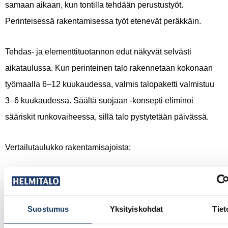
samaan aikaan, kun tontilla tehdään perustustyöt.
Perinteisessä rakentamisessa työt etenevät peräkkäin.
Tehdas- ja elementtituotannon edut näkyvät selvästi
aikataulussa. Kun perinteinen talo rakennetaan kokonaan
työmaalla 6–12 kuukaudessa, valmis talopaketti valmistuu
3–6 kuukaudessa. Säältä suojaan -konsepti eliminoi
sääriskit runkovaiheessa, sillä talo pystytetään päivässä.
Vertailutaulukko rakentamisajoista:
Rakentamistapa
Kokonaisaika
Työmaavaihe
Suostumus
Yksityiskohdat
Tiet
Talopaketti
3–6 kk
8–12 viikkoa