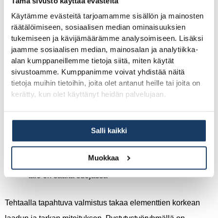
Tämä sivusto käyttää evästeitä
Prosessi etenee seuraavasti:
Käytämme evästeitä tarjoamamme sisällön ja mainosten
räätälöimiseen, sosiaalisen median ominaisuuksien
Suunnittelu ja tilaus:
talomallin valinta ja räätälöinti
tukemiseen ja kävijämäärämme analysoimiseen. Lisäksi
jaamme sosiaalisen median, mainosalan ja analytiikka-
asiakkaan tarpeiden mukaan
alan kumppaneillemme tietoja siitä, miten käytät
Tehtaalla valmistus:
seinäelementit rakennetaan
sivustoamme. Kumppanimme voivat yhdistää näitä
kuivissa tehdashalliolosuhteissa
tietoja muihin tietoihin, joita olet antanut heille tai joita on
kerätty, kun olet käyttänyt heidän palvelujaan.
Kuljetus tontille:
valmiit elementit kuljetetaan
erikoiskuljetuksella rakennuspaikalle
Pystytys:
ammattilaistyöryhmä pystyttää talon
Salli kaikki
päivässä harjakorkeuteen
Muokkaa
Jatkotoimenpiteet:
sisätyöt voivat alkaa heti, kun
talo on säältä suojassa
Tehtaalla tapahtuva valmistus takaa elementtien korkean