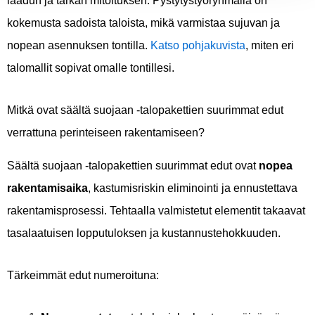
laadun ja tarkan mitoituksen. Pystytystyöryhmällä on
kokemusta sadoista taloista, mikä varmistaa sujuvan ja
nopean asennuksen tontilla.
Katso pohjakuvista
, miten eri
talomallit sopivat omalle tontillesi.
Mitkä ovat säältä suojaan -talopakettien suurimmat edut
verrattuna perinteiseen rakentamiseen?
Säältä suojaan -talopakettien suurimmat edut ovat
nopea
rakentamisaika
, kastumisriskin eliminointi ja ennustettava
rakentamisprosessi. Tehtaalla valmistetut elementit takaavat
tasalaatuisen lopputuloksen ja kustannustehokkuuden.
Tärkeimmät edut numeroituna: