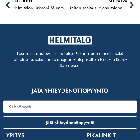
EDELLINEN
SEURAAVA
Prev
Ne
Helmitalon Urbaani Mummola 2.0 talonäyttely Valkeakoskella
Miten säältä suojaan talopaketit toimivat?
Teemme muuttovalmiita taloja Pirkanmaan alueella sekä
lähialueilla, sekä säältä suojaan -talopaketteja Etelä- ja Keski-
Suomessa.
JÄTÄ YHTEYDENOTTOPYYNTÖ
Sähköposti
Jätä yhteydenottopyyntö
YRITYS
PIKALINKIT