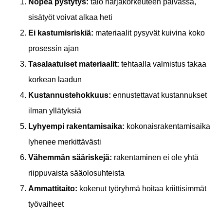
Nopea pystytys:
talo harjakorkeuteen päivässä,
sisätyöt voivat alkaa heti
Ei kastumisriskiä:
materiaalit pysyvät kuivina koko
prosessin ajan
Tasalaatuiset materiaalit:
tehtaalla valmistus takaa
korkean laadun
Kustannustehokkuus:
ennustettavat kustannukset
ilman yllätyksiä
Lyhyempi rakentamisaika:
kokonaisrakentamisaika
lyhenee merkittävästi
Vähemmän sääriskejä:
rakentaminen ei ole yhtä
riippuvaista sääolosuhteista
Ammattitaito:
kokenut työryhmä hoitaa kriittisimmät
työvaiheet