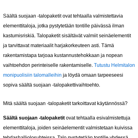
Säältä suojaan -talopaketit ovat tehtaalla valmistettavia
elementtitaloja, jotka pystytetään tontille päivässä ilman
kastumisriskiä. Talopaketit sisältävät valmiit seinäelementit
ja tarvittavat materiaalit harjakorkeuteen asti. Tämä
rakentamistapa tarjoaa kustannustehokkaan ja nopean
vaihtoehdon perinteiselle rakentamiselle.
Tutustu Helmitalon
monipuolisiin talomalleihin
ja löydä omaan tarpeeseesi
sopiva säältä suojaan -talopakettivaihtoehto.
Mitä säältä suojaan -talopaketit tarkoittavat käytännössä?
Säältä suojaan -talopaketit
ovat tehtaalla esivalmistettuja
elementtitaloja, joiden seinäelementit valmistetaan kuivissa
tehdashalliolosuhteissa. Talo pystytetään tontille yhdessä