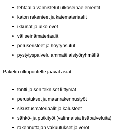
tehtaalla valmistetut ulkoseinäelementit
katon rakenteet ja katemateriaalit
ikkunat ja ulko-ovet
väliseinämateriaalit
peruseristeet ja höyrynsulut
pystytyspalvelu ammattilaistyöryhmällä
Paketin ulkopuolelle jäävät asiat:
tontti ja sen tekniset liittymät
perustukset ja maanrakennustyöt
sisustusmateriaalit ja kalusteet
sähkö- ja putkityöt (valinnaisia lisäpalveluita)
rakennuttajan vakuutukset ja verot