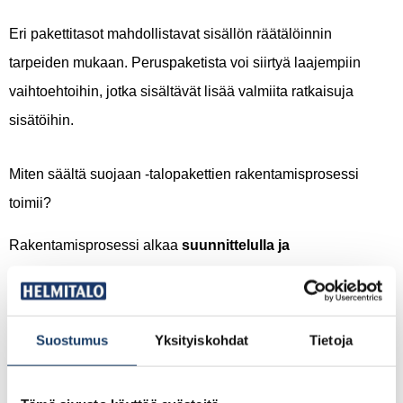
Eri pakettitasot mahdollistavat sisällön räätälöinnin
tarpeiden mukaan. Peruspaketista voi siirtyä laajempiin
vaihtoehtoihin, jotka sisältävät lisää valmiita ratkaisuja
sisätöihin.
Miten säältä suojaan -talopakettien rakentamisprosessi
toimii?
Rakentamisprosessi alkaa
suunnittelulla ja
seinäelementtien valmistuksella
tehtaalla kuivissa
olosuhteissa. Elementit kuljetetaan tontille, ja talo
pystytetään päivässä ammattitaitoisen työryhmän toimesta,
Suostumus
Yksityiskohdat
Tietoja
mikä minimoi sääriskit.