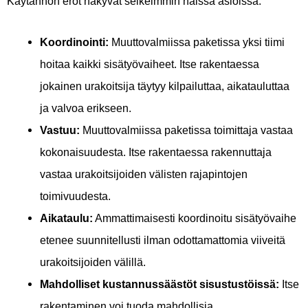
Käytännön erot näkyvät selkeimmin näissä asioissa:
Koordinointi:
Muuttovalmiissa paketissa yksi tiimi
hoitaa kaikki sisätyövaiheet. Itse rakentaessa
jokainen urakoitsija täytyy kilpailuttaa, aikatauluttaa
ja valvoa erikseen.
Vastuu:
Muuttovalmiissa paketissa toimittaja vastaa
kokonaisuudesta. Itse rakentaessa rakennuttaja
vastaa urakoitsijoiden välisten rajapintojen
toimivuudesta.
Aikataulu:
Ammattimaisesti koordinoitu sisätyövaihe
etenee suunnitellusti ilman odottamattomia viiveitä
urakoitsijoiden välillä.
Mahdolliset kustannussäästöt sisustustöissä:
Itse
rakentaminen voi tuoda mahdollisia