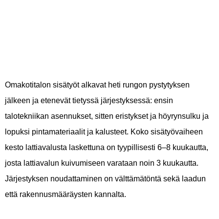
jälkeen
Omakotitalon sisätyöt alkavat heti rungon pystytyksen
jälkeen ja etenevät tietyssä järjestyksessä: ensin
talotekniikan asennukset, sitten eristykset ja höyrynsulku ja
lopuksi pintamateriaalit ja kalusteet. Koko sisätyövaiheen
kesto lattiavalusta laskettuna on tyypillisesti 6–8 kuukautta,
josta lattiavalun kuivumiseen varataan noin 3 kuukautta.
Järjestyksen noudattaminen on välttämätöntä sekä laadun
että rakennusmääräysten kannalta.