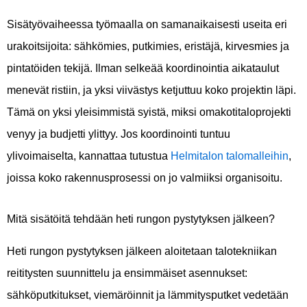
Sisätyövaiheessa työmaalla on samanaikaisesti useita eri
urakoitsijoita: sähkömies, putkimies, eristäjä, kirvesmies ja
pintatöiden tekijä. Ilman selkeää koordinointia aikataulut
menevät ristiin, ja yksi viivästys ketjuttuu koko projektin läpi.
Tämä on yksi yleisimmistä syistä, miksi omakotitaloprojekti
venyy ja budjetti ylittyy. Jos koordinointi tuntuu
ylivoimaiselta, kannattaa tutustua
Helmitalon talomalleihin
,
joissa koko rakennusprosessi on jo valmiiksi organisoitu.
Mitä sisätöitä tehdään heti rungon pystytyksen jälkeen?
Heti rungon pystytyksen jälkeen aloitetaan talotekniikan
reititysten suunnittelu ja ensimmäiset asennukset:
sähköputkitukset, viemäröinnit ja lämmitysputket vedetään