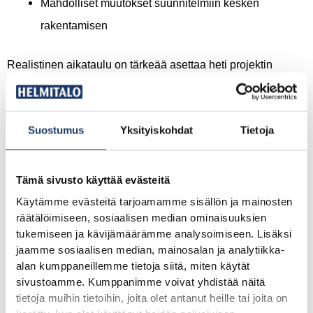
Mahdolliset muutokset suunnitelmiin kesken
rakentamisen
Realistinen aikataulu on tärkeää asettaa heti projektin
alussa. Sisätöissä kiirehtiminen kostautuu yleensä laadun
heikkenemisenä, erityisesti pintamateriaalien kohdalla. Jos
Suostumus
Yksityiskohdat
Tietoja
lattia levytetään tai parketti asennetaan liian aikaisin,
kosteus aiheuttaa käyristymistä ja vaurioita.
Tämä sivusto käyttää evästeitä
Miksi eristys ja höyrynsulku ovat niin tärkeitä sisätöissä?
Käytämme evästeitä tarjoamamme sisällön ja mainosten
räätälöimiseen, sosiaalisen median ominaisuuksien
Eristys ja höyrynsulku ovat omakotitalon sisätöiden
tukemiseen ja kävijämäärämme analysoimiseen. Lisäksi
jaamme sosiaalisen median, mainosalan ja analytiikka-
kriittisimpiä vaiheita, koska ne määrittävät talon
alan kumppaneillemme tietoja siitä, miten käytät
energiatehokkuuden ja kosteudenkestävyyden koko
sivustoamme. Kumppanimme voivat yhdistää näitä
rakennuksen elinkaaren ajaksi. Virheet näissä rakenteissa
tietoja muihin tietoihin, joita olet antanut heille tai joita on