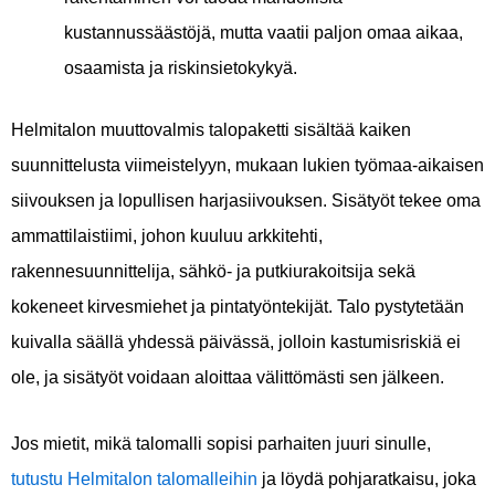
kustannussäästöjä, mutta vaatii paljon omaa aikaa,
osaamista ja riskinsietokykyä.
Helmitalon muuttovalmis talopaketti sisältää kaiken
suunnittelusta viimeistelyyn, mukaan lukien työmaa-aikaisen
siivouksen ja lopullisen harjasiivouksen. Sisätyöt tekee oma
ammattilaistiimi, johon kuuluu arkkitehti,
rakennesuunnittelija, sähkö- ja putkiurakoitsija sekä
kokeneet kirvesmiehet ja pintatyöntekijät. Talo pystytetään
kuivalla säällä yhdessä päivässä, jolloin kastumisriskiä ei
ole, ja sisätyöt voidaan aloittaa välittömästi sen jälkeen.
Jos mietit, mikä talomalli sopisi parhaiten juuri sinulle,
tutustu Helmitalon talomalleihin
ja löydä pohjaratkaisu, joka