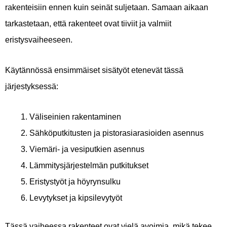
rakenteisiin ennen kuin seinät suljetaan. Samaan aikaan
tarkastetaan, että rakenteet ovat tiiviit ja valmiit
eristysvaiheeseen.
Käytännössä ensimmäiset sisätyöt etenevät tässä
järjestyksessä:
Väliseinien rakentaminen
Sähköputkitusten ja pistorasiarasioiden asennus
Viemäri- ja vesiputkien asennus
Lämmitysjärjestelmän putkitukset
Eristystyöt ja höyrynsulku
Levytykset ja kipsilevytyöt
Tässä vaiheessa rakenteet ovat vielä avoimia, mikä tekee