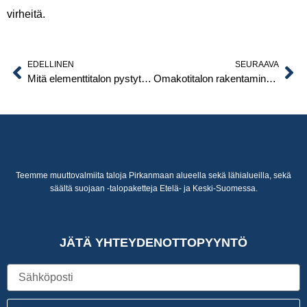
virheitä.
EDELLINEN
SEURAAVA
Prev
Ne
Mitä elementtitalon pystytys tarkoittaa käytännössä?
Omakotitalon rakentaminen Pirkanmaalla – mitä paikallinen talotehdas tarjoaa?
Teemme muuttovalmiita taloja Pirkanmaan alueella sekä lähialueilla, sekä
säältä suojaan -talopaketteja Etelä- ja Keski-Suomessa.
JÄTÄ YHTEYDENOTTOPYYNTÖ
Sähköposti