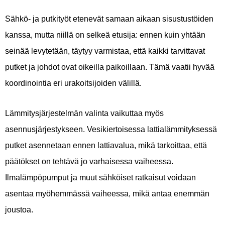
Sähkö- ja putkityöt etenevät samaan aikaan sisustustöiden
kanssa, mutta niillä on selkeä etusija: ennen kuin yhtään
seinää levytetään, täytyy varmistaa, että kaikki tarvittavat
putket ja johdot ovat oikeilla paikoillaan. Tämä vaatii hyvää
koordinointia eri urakoitsijoiden välillä.
Lämmitysjärjestelmän valinta vaikuttaa myös
asennusjärjestykseen. Vesikiertoisessa lattialämmityksessä
putket asennetaan ennen lattiavalua, mikä tarkoittaa, että
päätökset on tehtävä jo varhaisessa vaiheessa.
Ilmalämpöpumput ja muut sähköiset ratkaisut voidaan
asentaa myöhemmässä vaiheessa, mikä antaa enemmän
joustoa.