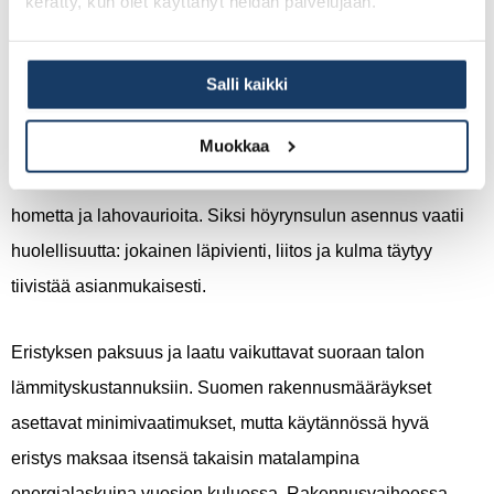
kerätty, kun olet käyttänyt heidän palvelujaan.
ovat usein piilossa vuosia ennen kuin ongelmat ilmenevät,
ja korjaaminen on kallista ja työlästä.
Salli kaikki
Höyrynsulku estää kosteuden siirtymisen sisäilmasta
rakenteisiin. Jos höyrynsulku on puutteellinen tai siihen jää
Muokkaa
reikiä, kosteus tiivistyy rakenteisiin ja aiheuttaa ajan myötä
hometta ja lahovaurioita. Siksi höyrynsulun asennus vaatii
huolellisuutta: jokainen läpivienti, liitos ja kulma täytyy
tiivistää asianmukaisesti.
Eristyksen paksuus ja laatu vaikuttavat suoraan talon
lämmityskustannuksiin. Suomen rakennusmääräykset
asettavat minimivaatimukset, mutta käytännössä hyvä
eristys maksaa itsensä takaisin matalampina
energialaskuina vuosien kuluessa. Rakennusvaiheessa