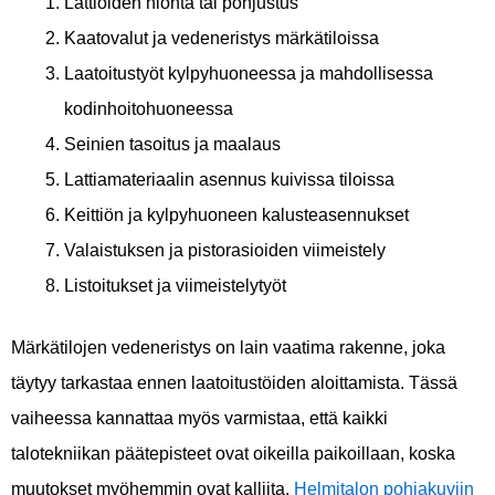
Lattioiden hionta tai pohjustus
Kaatovalut ja vedeneristys märkätiloissa
Laatoitustyöt kylpyhuoneessa ja mahdollisessa
kodinhoitohuoneessa
Seinien tasoitus ja maalaus
Lattiamateriaalin asennus kuivissa tiloissa
Keittiön ja kylpyhuoneen kalusteasennukset
Valaistuksen ja pistorasioiden viimeistely
Listoitukset ja viimeistelytyöt
Märkätilojen vedeneristys on lain vaatima rakenne, joka
täytyy tarkastaa ennen laatoitustöiden aloittamista. Tässä
vaiheessa kannattaa myös varmistaa, että kaikki
talotekniikan päätepisteet ovat oikeilla paikoillaan, koska
muutokset myöhemmin ovat kalliita.
Helmitalon pohjakuviin