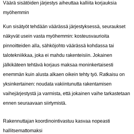
Väärä sisätöiden järjestys aiheuttaa kalliita korjauksia
myöhemmin
Kun sisätyöt tehdään väärässä järjestyksessä, seuraukset
näkyvät usein vasta myöhemmin: kosteusvaurioita
pinnoitteiden alla, sähköjohto väärässä kohdassa tai
talotekniikkaa, joka ei mahdu rakenteisiin. Jokainen
jälkikäteen tehtävä korjaus maksaa moninkertaisesti
enemmän kuin alusta alkaen oikein tehty työ. Ratkaisu on
yksinkertainen: noudata vakiintunutta rakentamisen
vaihejärjestystä ja varmista, että jokainen vaihe tarkastetaan
ennen seuraavaan siirtymistä.
Rakennuttajan koordinointivastuu kasvaa nopeasti
hallitsemattomaksi