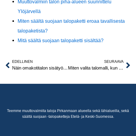
Muuttovalmiin talon piha-alueen suunnittelu
Ylöjärvellä
Miten säältä suojaan talopaketti eroaa tavallisesta
talopaketista?
Mitä säältä suojaan talopaketti sisältää?
EDELLINEN
SEURAAVA
Prev
Ne
Näin omakotitalon sisätyöt etenevät rungon pystytyksen jälkeen
Miten valita talomalli, kun tontti asettaa rajoituksia?
Teemme muuttovalmiita taloja Pirkanmaan alueella sekä lähialueilla, sekä
säältä suojaan -talopaketteja Etelä- ja Keski-Suomessa.