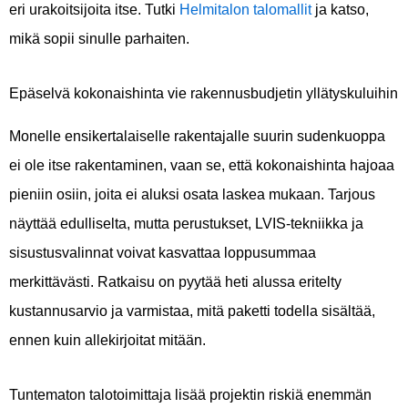
eri urakoitsijoita itse. Tutki
Helmitalon talomallit
ja katso,
mikä sopii sinulle parhaiten.
Epäselvä kokonaishinta vie rakennusbudjetin yllätyskuluihin
Monelle ensikertalaiselle rakentajalle suurin sudenkuoppa
ei ole itse rakentaminen, vaan se, että kokonaishinta hajoaa
pieniin osiin, joita ei aluksi osata laskea mukaan. Tarjous
näyttää edulliselta, mutta perustukset, LVIS-tekniikka ja
sisustusvalinnat voivat kasvattaa loppusummaa
merkittävästi. Ratkaisu on pyytää heti alussa eritelty
kustannusarvio ja varmistaa, mitä paketti todella sisältää,
ennen kuin allekirjoitat mitään.
Tuntematon talotoimittaja lisää projektin riskiä enemmän