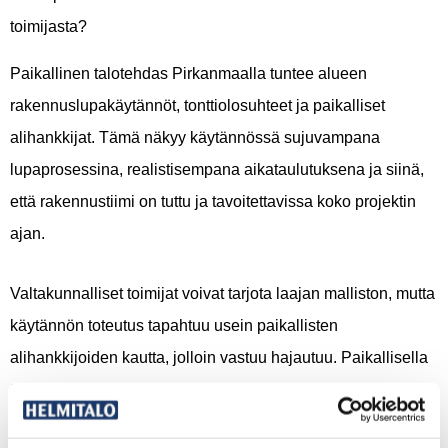
toimijasta?
Paikallinen talotehdas Pirkanmaalla tuntee alueen
rakennuslupakäytännöt, tonttiolosuhteet ja paikalliset
alihankkijat. Tämä näkyy käytännössä sujuvampana
lupaprosessina, realistisempana aikataulutuksena ja siinä,
että rakennustiimi on tuttu ja tavoitettavissa koko projektin
ajan.
Valtakunnalliset toimijat voivat tarjota laajan malliston, mutta
käytännön toteutus tapahtuu usein paikallisten
alihankkijoiden kautta, jolloin vastuu hajautuu. Paikallisella
talotehtaalla on oma rakennustiimi, joka tuntee alueen
olosuhteet ja vastaa laadusta suoraan.