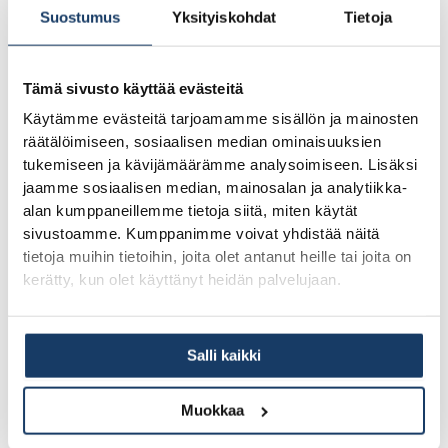
Suostumus
Yksityiskohdat
Tietoja
Toinen konkreettinen ero on reagointinopeus. Kun
kysymyksiä tai muutostarpeita tulee projektin aikana,
Tämä sivusto käyttää evästeitä
paikallinen toimija on helpommin tavoitettavissa ja pystyy
Käytämme evästeitä tarjoamamme sisällön ja mainosten
reagoimaan nopeammin kuin etäältä johdettu organisaatio.
räätälöimiseen, sosiaalisen median ominaisuuksien
tukemiseen ja kävijämäärämme analysoimiseen. Lisäksi
jaamme sosiaalisen median, mainosalan ja analytiikka-
Miten omakotitalon rakentaminen etenee talotehtaan
alan kumppaneillemme tietoja siitä, miten käytät
kanssa?
sivustoamme. Kumppanimme voivat yhdistää näitä
tietoja muihin tietoihin, joita olet antanut heille tai joita on
Omakotitalon rakentaminen talotehtaan kanssa etenee
kerätty, kun olet käyttänyt heidän palvelujaan.
selkeissä vaiheissa suunnittelusta muuttoon.
Kokonaisaikataulu suunnittelun käynnistymisestä muuttoon
Salli kaikki
on tyypillisesti 9–12 kuukautta, ja siihen vaikuttaa erityisesti
kunnan rakennuslupakäsittelyn aikataulu. Lattiavalusta
Muokkaa
laskettuna muuttovalmis talo valmistuu 3–6 kuukaudessa.