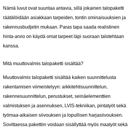
Nämä luvut ovat suuntaa antavia, sillä jokainen talopaketti
räätälöidään asiakkaan tarpeiden, tontin ominaisuuksien ja
rakennusbudjetin mukaan. Paras tapa saada realistinen
hinta-arvio on käydä omat tarpeet läpi suoraan talotehtaan
kanssa.
Mitä muuttovalmis talopaketti sisältää?
Muuttovalmis talopaketti sisältää kaiken suunnittelusta
rakentamisen viimeistelyyn: arkkitehtisuunnittelun,
rakennesuunnittelun, perustukset, seinäelementtien
valmistuksen ja asennuksen, LVIS-tekniikan, pintatyöt sekä
työmaa-aikaisen siivouksen ja lopullisen harjasiivouksen.
Sovittaessa pakettiin voidaan sisällyttää myös maatyöt sekä