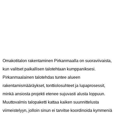
paikallinen
talotehdas tarjoaa?
Omakotitalon rakentaminen Pirkanmaalla on suoraviivaista,
kun valitset paikallisen talotehtaan kumppaniksesi.
Pirkanmaalainen talotehdas tuntee alueen
rakentamismääräykset, tonttiolosuhteet ja lupaprosessit,
minkä ansiosta projekti etenee sujuvasti alusta loppuun.
Muuttovalmis talopaketti kattaa kaiken suunnittelusta
viimeistelyyn, jolloin sinun ei tarvitse koordinoida kymmeniä