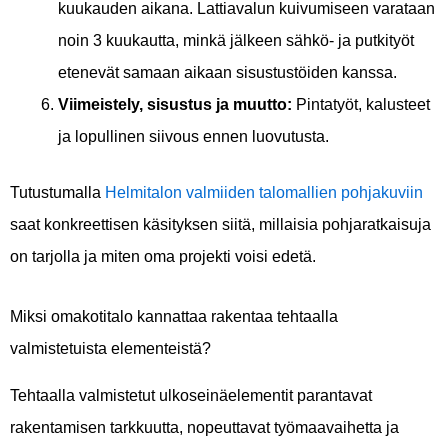
kuukauden aikana. Lattiavalun kuivumiseen varataan
noin 3 kuukautta, minkä jälkeen sähkö- ja putkityöt
etenevät samaan aikaan sisustustöiden kanssa.
Viimeistely, sisustus ja muutto:
Pintatyöt, kalusteet
ja lopullinen siivous ennen luovutusta.
Tutustumalla
Helmitalon valmiiden talomallien pohjakuviin
saat konkreettisen käsityksen siitä, millaisia pohjaratkaisuja
on tarjolla ja miten oma projekti voisi edetä.
Miksi omakotitalo kannattaa rakentaa tehtaalla
valmistetuista elementeistä?
Tehtaalla valmistetut ulkoseinäelementit parantavat
rakentamisen tarkkuutta, nopeuttavat työmaavaihetta ja