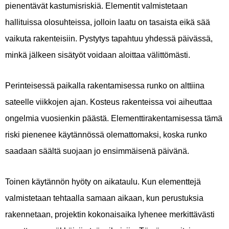
pienentävät kastumisriskiä. Elementit valmistetaan
hallituissa olosuhteissa, jolloin laatu on tasaista eikä sää
vaikuta rakenteisiin. Pystytys tapahtuu yhdessä päivässä,
minkä jälkeen sisätyöt voidaan aloittaa välittömästi.
Perinteisessä paikalla rakentamisessa runko on alttiina
sateelle viikkojen ajan. Kosteus rakenteissa voi aiheuttaa
ongelmia vuosienkin päästä. Elementtirakentamisessa tämä
riski pienenee käytännössä olemattomaksi, koska runko
saadaan säältä suojaan jo ensimmäisenä päivänä.
Toinen käytännön hyöty on aikataulu. Kun elementtejä
valmistetaan tehtaalla samaan aikaan, kun perustuksia
rakennetaan, projektin kokonaisaika lyhenee merkittävästi