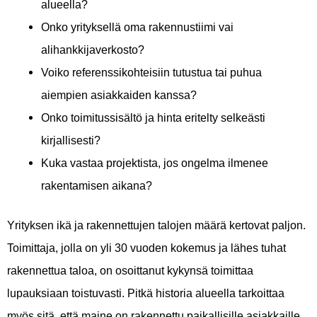
alueella?
Onko yrityksellä oma rakennustiimi vai
alihankkijaverkosto?
Voiko referenssikohteisiin tutustua tai puhua
aiempien asiakkaiden kanssa?
Onko toimitussisältö ja hinta eritelty selkeästi
kirjallisesti?
Kuka vastaa projektista, jos ongelma ilmenee
rakentamisen aikana?
Yrityksen ikä ja rakennettujen talojen määrä kertovat paljon.
Toimittaja, jolla on yli 30 vuoden kokemus ja lähes tuhat
rakennettua taloa, on osoittanut kykynsä toimittaa
lupauksiaan toistuvasti. Pitkä historia alueella tarkoittaa
myös sitä, että maine on rakennettu paikallisille asiakkaille,