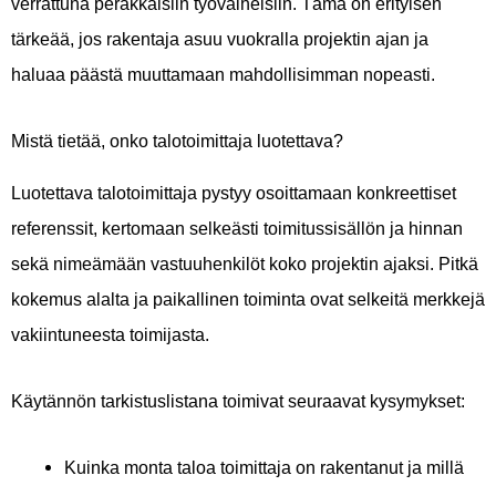
verrattuna peräkkäisiin työvaiheisiin. Tämä on erityisen
tärkeää, jos rakentaja asuu vuokralla projektin ajan ja
haluaa päästä muuttamaan mahdollisimman nopeasti.
Mistä tietää, onko talotoimittaja luotettava?
Luotettava talotoimittaja pystyy osoittamaan konkreettiset
referenssit, kertomaan selkeästi toimitussisällön ja hinnan
sekä nimeämään vastuuhenkilöt koko projektin ajaksi. Pitkä
kokemus alalta ja paikallinen toiminta ovat selkeitä merkkejä
vakiintuneesta toimijasta.
Käytännön tarkistuslistana toimivat seuraavat kysymykset:
Kuinka monta taloa toimittaja on rakentanut ja millä