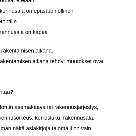
autuvat etelään
rakennusala on epäsäännöllinen
tontille
akennusala on kapea
 rakentamisen aikana.
 rakentamisen aikana tehdyt muutokset ovat
intaa?
n tontin asemakaava tai rakennusjärjestys,
 rakennusoikeus, kerrosluku, rakennusala,
man näitä asiakirjoja talomalli on vain