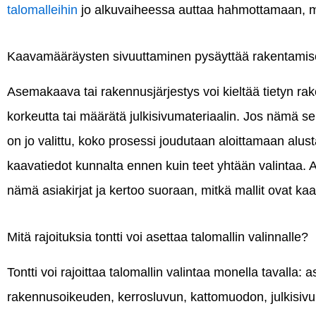
talomalleihin
jo alkuvaiheessa auttaa hahmottamaan, mitkä
Kaavamääräysten sivuuttaminen pysäyttää rakentamis
Asemakaava tai rakennusjärjestys voi kieltää tietyn r
korkeutta tai määrätä julkisivumateriaalin. Jos nämä sel
on jo valittu, koko prosessi joudutaan aloittamaan alus
kaavatiedot kunnalta ennen kuin teet yhtään valintaa. A
nämä asiakirjat ja kertoo suoraan, mitkä mallit ovat ka
Mitä rajoituksia tontti voi asettaa talomallin valinnalle?
Tontti voi rajoittaa talomallin valintaa monella tavall
rakennusoikeuden, kerrosluvun, kattomuodon, julkisivum