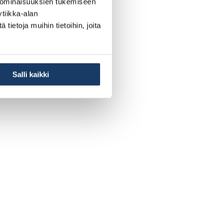
 ominaisuuksien tukemiseen
tiikka-alan
ietoja muihin tietoihin, joita
Salli kaikki