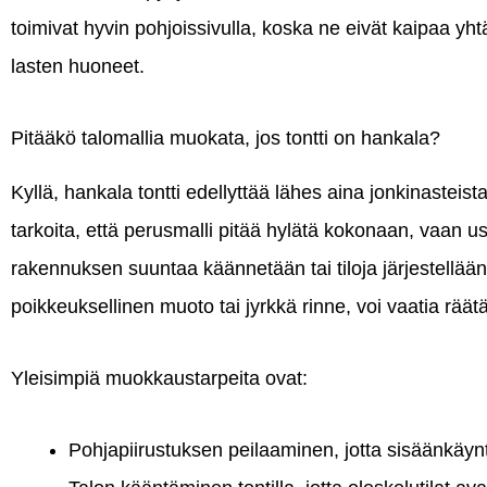
toimivat hyvin pohjoissivulla, koska ne eivät kaipaa yh
lasten huoneet.
Pitääkö talomallia muokata, jos tontti on hankala?
Kyllä, hankala tontti edellyttää lähes aina jonkinaste
tarkoita, että perusmalli pitää hylätä kokonaan, vaan use
rakennuksen suuntaa käännetään tai tiloja järjestellään
poikkeuksellinen muoto tai jyrkkä rinne, voi vaatia räätä
Yleisimpiä muokkaustarpeita ovat:
Pohjapiirustuksen peilaaminen, jotta sisäänkäynti