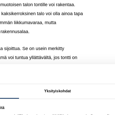
uotoisen talon tontille voi rakentaa.
n kaksikerroksinen talo voi olla ainoa tapa
enemmän liikkumavaraa, mutta
i rakennusalaa.
aa sijoittua. Se on usein merkitty
voi tuntua yllättävältä, jos tontti on
lisessa kohdassa.
itä tärkeämpää on valita pohjaratkaisu,
Yksityiskohdat
itoistakerroksinen talo mahtuu usein
-alalla ei mahtuisi.
Helmitalon pohjakuvat
itä
n.