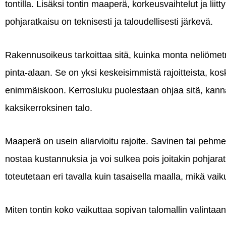
tontilla. Lisäksi tontin maaperä, korkeusvaihtelut ja liitt
pohjaratkaisu on teknisesti ja taloudellisesti järkevä.
Rakennusoikeus tarkoittaa sitä, kuinka monta neliömetr
pinta-alaan. Se on yksi keskeisimmistä rajoitteista, ko
enimmäiskoon. Kerrosluku puolestaan ohjaa sitä, kanna
kaksikerroksinen talo.
Maaperä on usein aliarvioitu rajoite. Savinen tai pehme
nostaa kustannuksia ja voi sulkea pois joitakin pohjarat
toteutetaan eri tavalla kuin tasaisella maalla, mikä vaik
Miten tontin koko vaikuttaa sopivan talomallin valintaa