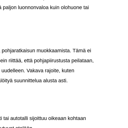
tä paljon luonnonvaloa kuin olohuone tai
ista pohjaratkaisun muokkaamista. Tämä ei
in riittää, että pohjapiirustusta peilataan,
 uudelleen. Vakava rajoite, kuten
löityä suunnittelua alusta asti.
 tai autotalli sijoittuu oikeaan kohtaan