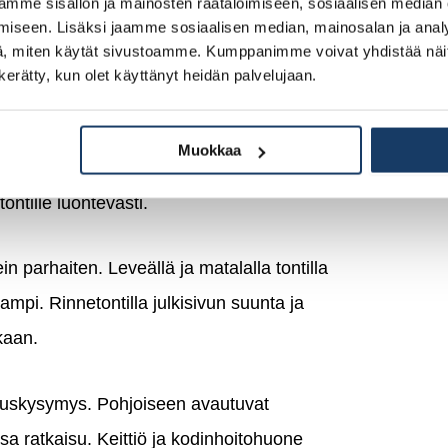
mme sisällön ja mainosten räätälöimiseen, sosiaalisen median
iseen. Lisäksi jaamme sosiaalisen median, mainosalan ja analy
isun valintaa?
, miten käytät sivustoamme. Kumppanimme voivat yhdistää näitä t
n kerätty, kun olet käyttänyt heidän palvelujaan.
suuntaan talon pääikkunat ja oleskelutilat
ssi hyödyntävät luonnonvaloa parhaiten,
Muokkaa
kustannuksia. Tontin muoto puolestaan
ntille luontevasti.
n parhaiten. Leveällä ja matalalla tontilla
mpi. Rinnetontilla julkisivun suunta ja
kaan.
uuskysymys. Pohjoiseen avautuvat
a ratkaisu. Keittiö ja kodinhoitohuone