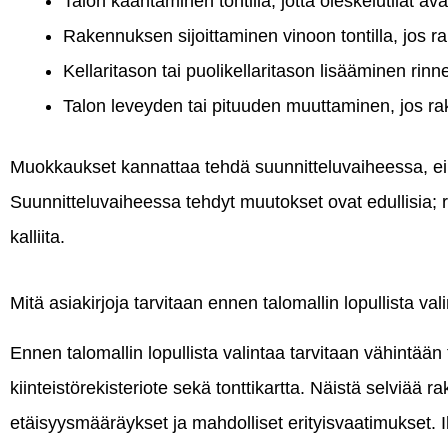
Talon kääntäminen tontilla, jotta oleskelutilat av
Rakennuksen sijoittaminen vinoon tontilla, jos 
Kellaritason tai puolikellaritason lisääminen rinne
Talon leveyden tai pituuden muuttaminen, jos r
Muokkaukset kannattaa tehdä suunnitteluvaiheessa, ei
Suunnitteluvaiheessa tehdyt muutokset ovat edullisia;
kalliita.
Mitä asiakirjoja tarvitaan ennen talomallin lopullista val
Ennen talomallin lopullista valintaa tarvitaan vähintää
kiinteistörekisteriote sekä tonttikartta. Näistä selviää
etäisyysmääräykset ja mahdolliset erityisvaatimukset. Il