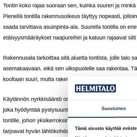
Tontin koko rajaa suoraan sen, kuinka suuren ja minkä m
Pienellä tontilla rakennusoikeus täyttyy nopeasti, jolloi
saada tarvittava asuinpinta-ala. Suurella tontilla on 
etäisyysmääräykset naapureihin ja katuun rajaavat silt
Rakennusala tarkoittaa sitä aluetta tontista, jolle talo s
asemakaavaan, eikä sen ulkopuolelle saa rakentaa. Tämä 
kooltaan suuri, mutta rakennusala on pieni tai epäedul
Käytännön nyrkkisääntö on, että mitä pienempi tontti, s
Suostumus
joka hyödyntää pystysuuntaa. Kaksikerroksinen tai puol
tontille, johon yksikerroksinen versio samalla asuinpinta
Tämä sivusto käyttää eväste
tarjoavat hyvän lähtökohdan eri vaihtoehtojen vertailuu