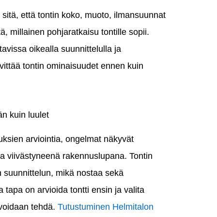
ä sitä, että tontin koko, muoto, ilmansuunnat
 millainen pohjaratkaisu tontille sopii.
avissa oikealla suunnittelulla ja
lvittää tontin ominaisuudet ennen kuin
n kuin luulet
uuksien arviointia, ongelmat näkyvät
ja viivästyneenä rakennuslupana. Tontin
 suunnittelun, mikä nostaa sekä
tapa on arvioida tontti ensin ja valita
a voidaan tehdä.
Tutustuminen Helmitalon