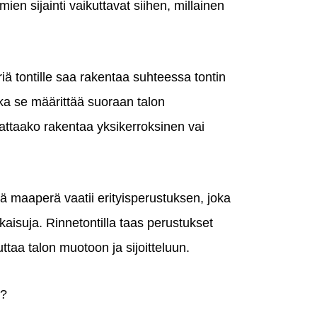
ymien sijainti vaikuttavat siihen, millainen
iä tontille saa rakentaa suhteessa tontin
ska se määrittää suoraan talon
ttaako rakentaa yksikerroksinen vai
ä maaperä vaatii erityisperustuksen, joka
kaisuja. Rinnetontilla taas perustukset
uttaa talon muotoon ja sijoitteluun.
n?