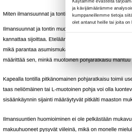
Käytämme evästeitä tarjoama
ja kävijämäärämme analysoim
Miten ilmansuunnat ja tontin muoto ohjaavat pohjaratka
kumppaneillemme tietoja siitä
olet antanut heille tai joita o
Ilmansuunnat ja tontin muoto vaikuttavat siihen, mihin 
kannattaa sijoittaa. Etelään avautuva olohuone ja tera
mikä parantaa asumismukavuutta ja vähentää lämmitys
määrittää sen, minkä muotoinen pohjaratkaisu mahtuu to
Kapealla tontilla pitkänomainen pohjaratkaisu toimii usei
taas neliömäinen tai L-muotoinen pohja voi olla luonteva
sisäänkäynnin sijainti määräytyvät pitkälti maaston mu
Ilmansuuntien huomioiminen ei ole pelkästään mukav
makuuhuoneet pysyvät viileinä, mikä on monelle mieluis