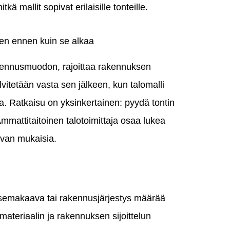
 mallit sopivat erilaisille tonteille.
en ennen kuin se alkaa
akennusmuodon, rajoittaa rakennuksen
vitetään vasta sen jälkeen, kun talomalli
ta. Ratkaisu on yksinkertainen: pyydä tontin
mmattitaitoinen talotoimittaja osaa lukea
avan mukaisia.
a: asemakaava tai rakennusjärjestys määrää
ateriaalin ja rakennuksen sijoittelun