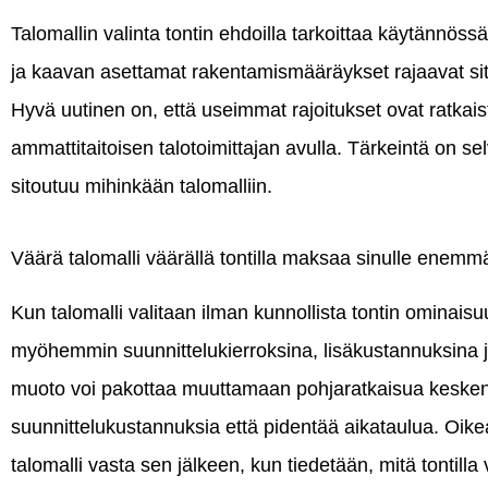
Talomallin valinta tontin ehdoilla tarkoittaa käytännöss
ja kaavan asettamat rakentamismääräykset rajaavat sitä,
Hyvä uutinen on, että useimmat rajoitukset ovat ratkaist
ammattitaitoisen talotoimittajan avulla. Tärkeintä on se
sitoutuu mihinkään talomalliin.
Väärä talomalli väärällä tontilla maksaa sinulle enemmä
Kun talomalli valitaan ilman kunnollista tontin ominais
myöhemmin suunnittelukierroksina, lisäkustannuksina 
muoto voi pakottaa muuttamaan pohjaratkaisua kesken
suunnittelukustannuksia että pidentää aikataulua. Oikea 
talomalli vasta sen jälkeen, kun tiedetään, mitä tontill