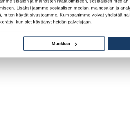
mme sisällön ja mainosten räätälöimiseen, sosiaalisen median
iseen. Lisäksi jaamme sosiaalisen median, mainosalan ja analy
, miten käytät sivustoamme. Kumppanimme voivat yhdistää näitä t
n kerätty, kun olet käyttänyt heidän palvelujaan.
Muokkaa