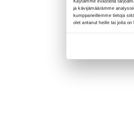
Käytämme evästeitä tarjoama
ja kävijämäärämme analysoim
kumppaneillemme tietoja siitä
olet antanut heille tai joita o