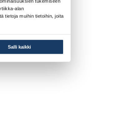
 ominaisuuksien tukemiseen
tiikka-alan
ietoja muihin tietoihin, joita
Salli kaikki