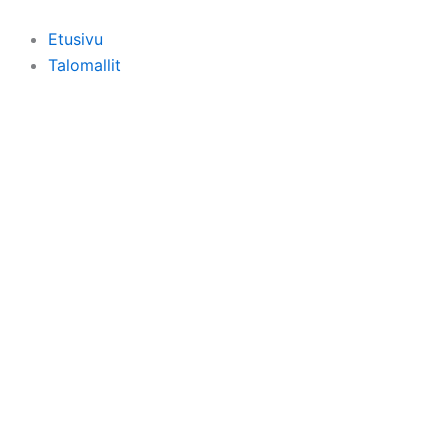
Siirry
sisältöön
Etusivu
Talomallit