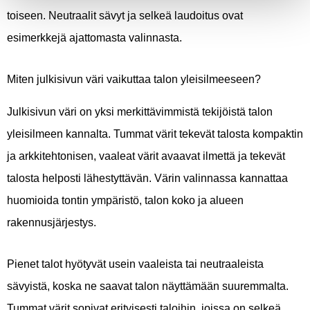
toiseen. Neutraalit sävyt ja selkeä laudoitus ovat
esimerkkejä ajattomasta valinnasta.
Miten julkisivun väri vaikuttaa talon yleisilmeeseen?
Julkisivun väri on yksi merkittävimmistä tekijöistä talon
yleisilmeen kannalta. Tummat värit tekevät talosta kompaktin
ja arkkitehtonisen, vaaleat värit avaavat ilmettä ja tekevät
talosta helposti lähestyttävän. Värin valinnassa kannattaa
huomioida tontin ympäristö, talon koko ja alueen
rakennusjärjestys.
Pienet talot hyötyvät usein vaaleista tai neutraaleista
sävyistä, koska ne saavat talon näyttämään suuremmalta.
Tummat värit sopivat erityisesti taloihin, joissa on selkeä,