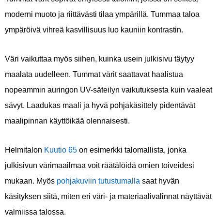
moderni muoto ja riittävästi tilaa ympärillä. Tummaa taloa
ympäröivä vihreä kasvillisuus luo kauniin kontrastin.
Väri vaikuttaa myös siihen, kuinka usein julkisivu täytyy
maalata uudelleen. Tummat värit saattavat haalistua
nopeammin auringon UV-säteilyn vaikutuksesta kuin vaaleat
sävyt. Laadukas maali ja hyvä pohjakäsittely pidentävät
maalipinnan käyttöikää olennaisesti.
Helmitalon
Kuutio 65
on esimerkki talomallista, jonka
julkisivun värimaailmaa voit räätälöidä omien toiveidesi
mukaan. Myös
pohjakuviin tutustumalla
saat hyvän
käsityksen siitä, miten eri väri- ja materiaalivalinnat näyttävät
valmiissa talossa.