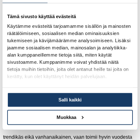
Pystylaudoitus korostaa talon korkeutta ja antaa
Tämä sivusto käyttää evästeitä
arkkitehtonisen, selkeän ilmeen. Tämä tyyli sopii erityisesti
Käytämme evästeitä tarjoamamme sisällön ja mainosten
uusille asuinalueille, joissa muutkin talot ovat moderneja.
räätälöimiseen, sosiaalisen median ominaisuuksien
tukemiseen ja kävijämäärämme analysoimiseen. Lisäksi
jaamme sosiaalisen median, mainosalan ja analytiikka-
Perinteinen julkisivu noudattaa suomalaista
alan kumppaneillemme tietoja siitä, miten käytät
rakennusperinnettä. Vaakalaudoitus, valkoiset
sivustoamme. Kumppanimme voivat yhdistää näitä
ikkunanpuitteet ja punaiseen tai keltaiseen maalattu pinta
tietoja muihin tietoihin, joita olet antanut heille tai joita on
kerätty, kun olet käyttänyt heidän palvelujaan.
ovat tunnistettavia elementtejä. Tämä tyyli sopii erityisesti
vanhemmille asuinalueille tai maaseutumaisiin
ympäristöihin, joissa uuden talon halutaan sopivan alueen
Salli kaikki
rakennuskantaan.
Muokkaa
Ajaton julkisivu sijoittuu näiden väliin: se ei ole vahvasti
trendikäs eikä vanhanaikainen, vaan toimii hyvin vuodesta