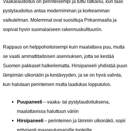
Vaakalaudoitus on perinteisempi ja tuttu ratkaisu, kun taas
pystylaudoitus antaa modernimman ja korkeamman
vaikutelman. Molemmat ovat suosittuja Pirkanmaalla ja
sopivat hyvin suomalaiseen rakennuskulttuuriin.
Rappaus on helppohoitoisempi kuin maalattava puu, mutta
se vaatii ammattitaitoisen asennuksen, jotta se kestää
Suomen pakkaset halkeilematta. Hirsipaneeli yhdistää puun
lämpimän ulkonäön ja kestävyyden, ja se on hyvä valinta,
kun halutaan perinteinen mutta laadukas lopputulos.
Puupaneeli
– vaaka- tai pystylaudoituksena,
maalattavissa haluttuun väriin
Hirsipaneeli
– perinteinen ja lämmin ulkonäkö, sopii
erityisesti maaseutumaisille tonteille