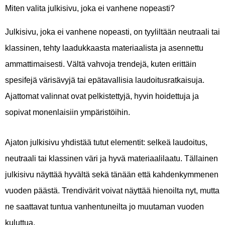
Miten valita julkisivu, joka ei vanhene nopeasti?
Julkisivu, joka ei vanhene nopeasti, on tyyliltään neutraali tai
klassinen, tehty laadukkaasta materiaalista ja asennettu
ammattimaisesti. Vältä vahvoja trendejä, kuten erittäin
spesifejä värisävyjä tai epätavallisia laudoitusratkaisuja.
Ajattomat valinnat ovat pelkistettyjä, hyvin hoidettuja ja
sopivat monenlaisiin ympäristöihin.
Ajaton julkisivu yhdistää tutut elementit: selkeä laudoitus,
neutraali tai klassinen väri ja hyvä materiaalilaatu. Tällainen
julkisivu näyttää hyvältä sekä tänään että kahdenkymmenen
vuoden päästä. Trendivärit voivat näyttää hienoilta nyt, mutta
ne saattavat tuntua vanhentuneilta jo muutaman vuoden
kuluttua.