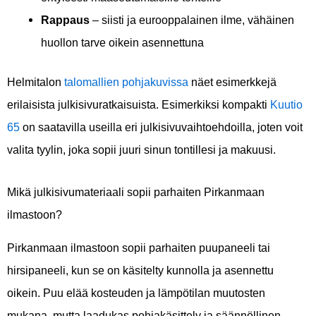
Rappaus
– siisti ja eurooppalainen ilme, vähäinen
huollon tarve oikein asennettuna
Helmitalon
talomallien pohjakuvissa
näet esimerkkejä
erilaisista julkisivuratkaisuista. Esimerkiksi kompakti
Kuutio
65
on saatavilla useilla eri julkisivuvaihtoehdoilla, joten voit
valita tyylin, joka sopii juuri sinun tontillesi ja makuusi.
Mikä julkisivumateriaali sopii parhaiten Pirkanmaan
ilmastoon?
Pirkanmaan ilmastoon sopii parhaiten puupaneeli tai
hirsipaneeli, kun se on käsitelty kunnolla ja asennettu
oikein. Puu elää kosteuden ja lämpötilan muutosten
mukana, mutta laadukas pohjakäsittely ja säännöllinen