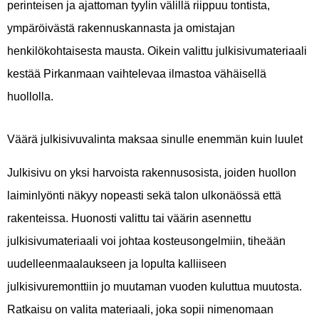
perinteisen ja ajattoman tyylin välillä riippuu tontista,
ympäröivästä rakennuskannasta ja omistajan
henkilökohtaisesta mausta. Oikein valittu julkisivumateriaali
kestää Pirkanmaan vaihtelevaa ilmastoa vähäisellä
huollolla.
Väärä julkisivuvalinta maksaa sinulle enemmän kuin luulet
Julkisivu on yksi harvoista rakennusosista, joiden huollon
laiminlyönti näkyy nopeasti sekä talon ulkonäössä että
rakenteissa. Huonosti valittu tai väärin asennettu
julkisivumateriaali voi johtaa kosteusongelmiin, tiheään
uudelleenmaalaukseen ja lopulta kalliiseen
julkisivuremonttiin jo muutaman vuoden kuluttua muutosta.
Ratkaisu on valita materiaali, joka sopii nimenomaan