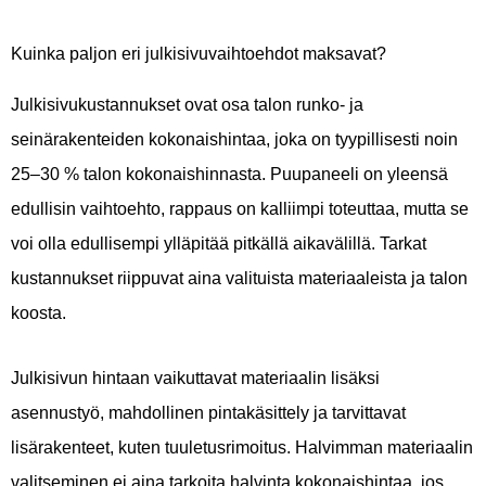
Kuinka paljon eri julkisivuvaihtoehdot maksavat?
Julkisivukustannukset ovat osa talon runko- ja
seinärakenteiden kokonaishintaa, joka on tyypillisesti noin
25–30 % talon kokonaishinnasta. Puupaneeli on yleensä
edullisin vaihtoehto, rappaus on kalliimpi toteuttaa, mutta se
voi olla edullisempi ylläpitää pitkällä aikavälillä. Tarkat
kustannukset riippuvat aina valituista materiaaleista ja talon
koosta.
Julkisivun hintaan vaikuttavat materiaalin lisäksi
asennustyö, mahdollinen pintakäsittely ja tarvittavat
lisärakenteet, kuten tuuletusrimoitus. Halvimman materiaalin
valitseminen ei aina tarkoita halvinta kokonaishintaa, jos