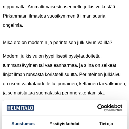
riippumatta. Ammattimaisesti asennettu julkisivu kestää
Pirkanmaan ilmastoa vuosikymmeniä ilman suuria
ongelmia.
Mikä ero on modernin ja perinteisen julkisivun välillä?
Moderni julkisivu on tyypillisesti pystylaudoitettu,
tummansävyinen tai vaaleanharmaa, ja siinä on selkeät
linjat ilman runsasta koristeellisuutta. Perinteinen julkisivu
on usein vaakalaudoitettu, punainen, keltainen tai valkoinen,
ja se muistuttaa suomalaista perinnerakentamista.
Molemmat voidaan toteuttaa puumateriaalilla.
Modernissa julkisivussa suositaan tällä hetkellä tummia
Suostumus
Yksityiskohdat
Tietoja
sävyjä, kuten antrasiittia, tummaa harmaata tai mustaa.