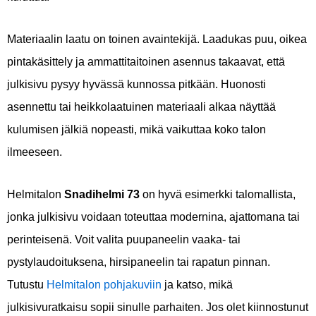
Materiaalin laatu on toinen avaintekijä. Laadukas puu, oikea
pintakäsittely ja ammattitaitoinen asennus takaavat, että
julkisivu pysyy hyvässä kunnossa pitkään. Huonosti
asennettu tai heikkolaatuinen materiaali alkaa näyttää
kulumisen jälkiä nopeasti, mikä vaikuttaa koko talon
ilmeeseen.
Helmitalon
Snadihelmi 73
on hyvä esimerkki talomallista,
jonka julkisivu voidaan toteuttaa modernina, ajattomana tai
perinteisenä. Voit valita puupaneelin vaaka- tai
pystylaudoituksena, hirsipaneelin tai rapatun pinnan.
Tutustu
Helmitalon pohjakuviin
ja katso, mikä
julkisivuratkaisu sopii sinulle parhaiten. Jos olet kiinnostunut