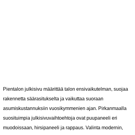
perinteinen vai
ajaton, mikä sopii
Pirkanmaalle?
Pientalon julkisivu määrittää talon ensivaikutelman, suojaa
rakennetta säärasitukselta ja vaikuttaa suoraan
asumiskustannuksiin vuosikymmenien ajan. Pirkanmaalla
suosituimpia julkisivuvaihtoehtoja ovat puupaneeli eri
muodoissaan, hirsipaneeli ja rappaus. Valinta modernin,