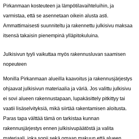
Pirkanmaan kosteuteen ja lämpötilavaihteluihin, ja
varmistaa, että se asennetaan oikein alusta asti.
Ammattimaisesti suunniteltu ja rakennettu julkisivu maksaa
itsensä takaisin pienempinä ylläpitokuluina.
Julkisivun tyyli vaikuttaa myös rakennusluvan saamisen
nopeuteen
Monilla Pirkanmaan alueilla kaavoitus ja rakennusjärjestys
ohjaavat julkisivun materiaalia ja väriä. Jos valittu julkisivu
ei sovi alueen rakennustapaan, lupakäsittely pitkittyy tai
vaatii lisäselvityksiä, mikä siirtää rakentamisen aloitusta.
Paras tapa välttää tämä on tarkistaa kunnan
rakennusjärjestys ennen julkisivupäätöstä ja valita
materiaali, joka sopii sekä omaan makuun että alueen