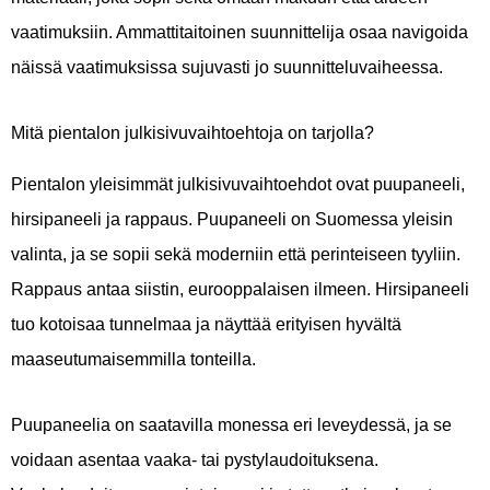
vaatimuksiin. Ammattitaitoinen suunnittelija osaa navigoida
näissä vaatimuksissa sujuvasti jo suunnitteluvaiheessa.
Mitä pientalon julkisivuvaihtoehtoja on tarjolla?
Pientalon yleisimmät julkisivuvaihtoehdot ovat puupaneeli,
hirsipaneeli ja rappaus. Puupaneeli on Suomessa yleisin
valinta, ja se sopii sekä moderniin että perinteiseen tyyliin.
Rappaus antaa siistin, eurooppalaisen ilmeen. Hirsipaneeli
tuo kotoisaa tunnelmaa ja näyttää erityisen hyvältä
maaseutumaisemmilla tonteilla.
Puupaneelia on saatavilla monessa eri leveydessä, ja se
voidaan asentaa vaaka- tai pystylaudoituksena.