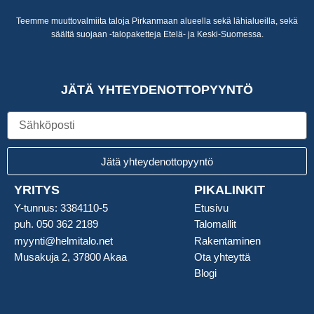
Teemme muuttovalmiita taloja Pirkanmaan alueella sekä lähialueilla, sekä
säältä suojaan -talopaketteja Etelä- ja Keski-Suomessa.
JÄTÄ YHTEYDENOTTOPYYNTÖ
Sähköposti
Jätä yhteydenottopyyntö
YRITYS
PIKALINKIT
Y-tunnus: 3384110-5
Etusivu
puh. 050 362 2189
Talomallit
myynti@helmitalo.net
Rakentaminen
Musakuja 2, 37800 Akaa
Ota yhteyttä
Blogi