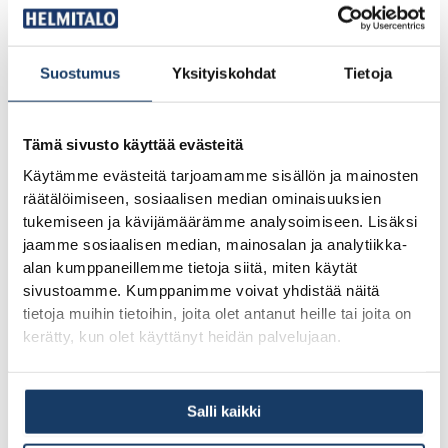
Hankintaprosessi:
Vanha talo ostetaan sellaisena
kuin se on. Uudisrakennus rakennetaan asiakkaan
Suostumus
Yksityiskohdat
Tietoja
tarpeiden pohjalta.
Tämä sivusto käyttää evästeitä
Vanha talo voi olla edullisempi hankintahinnaltaan, mutta
Käytämme evästeitä tarjoamamme sisällön ja mainosten
kokonaiskustannuksissa ero kaventuu nopeasti, kun
räätälöimiseen, sosiaalisen median ominaisuuksien
korjaukset alkavat. Uudisrakennuksessa kustannukset ovat
tukemiseen ja kävijämäärämme analysoimiseen. Lisäksi
jaamme sosiaalisen median, mainosalan ja analytiikka-
tiedossa etukäteen, mikä helpottaa budjetin hallintaa
alan kumppaneillemme tietoja siitä, miten käytät
huomattavasti.
sivustoamme. Kumppanimme voivat yhdistää näitä
tietoja muihin tietoihin, joita olet antanut heille tai joita on
kerätty, kun olet käyttänyt heidän palvelujaan.
Kuinka paljon kompakti uudisrakennus maksaa verrattuna
vanhaan taloon?
Salli kaikki
Kompaktin uudisrakennuksen hinta riippuu koosta,