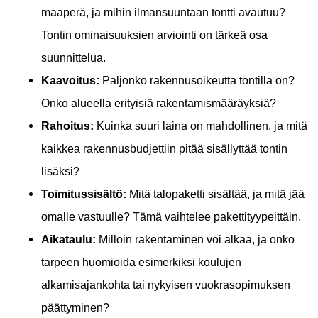
maaperä, ja mihin ilmansuuntaan tontti avautuu?
Tontin ominaisuuksien arviointi on tärkeä osa
suunnittelua.
Kaavoitus:
Paljonko rakennusoikeutta tontilla on?
Onko alueella erityisiä rakentamismääräyksiä?
Rahoitus:
Kuinka suuri laina on mahdollinen, ja mitä
kaikkea rakennusbudjettiin pitää sisällyttää tontin
lisäksi?
Toimitussisältö:
Mitä talopaketti sisältää, ja mitä jää
omalle vastuulle? Tämä vaihtelee pakettityypeittäin.
Aikataulu:
Milloin rakentaminen voi alkaa, ja onko
tarpeen huomioida esimerkiksi koulujen
alkamisajankohta tai nykyisen vuokrasopimuksen
päättyminen?