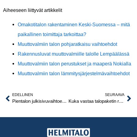
Aiheeseen liittyvät artikkelit
Omakotitalon rakentaminen Keski-Suomessa – mitä
paikallinen toimittaja tarkoittaa?
Muuttovalmiin talon pohjaratkaisu vaihtoehdot
Rakennusluvat muuttovalmiille talolle Lempäälässä
Muuttovalmiin talon perustukset ja maaperä Nokialla
Muuttovalmiin talon lämmitysjärjestelmävaihtoehdot
EDELLINEN
SEURAAVA
Prev
Ne
Pientalon julkisivuvaihtoehdot – moderni, perinteinen vai ajaton, mikä sopii Pirkanmaalle?
Kuka vastaa talopaketin rakentamisesta Ylöjärvellä?