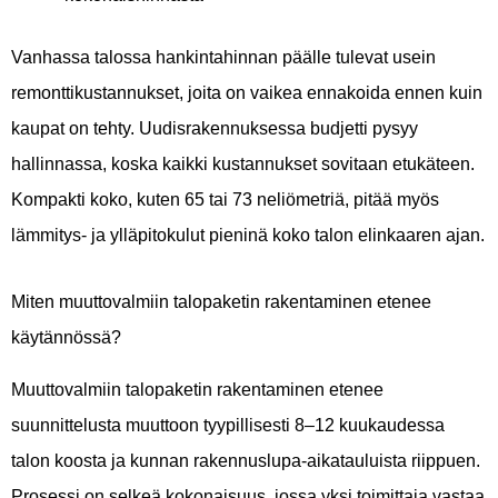
Vanhassa talossa hankintahinnan päälle tulevat usein
remonttikustannukset, joita on vaikea ennakoida ennen kuin
kaupat on tehty. Uudisrakennuksessa budjetti pysyy
hallinnassa, koska kaikki kustannukset sovitaan etukäteen.
Kompakti koko, kuten 65 tai 73 neliömetriä, pitää myös
lämmitys- ja ylläpitokulut pieninä koko talon elinkaaren ajan.
Miten muuttovalmiin talopaketin rakentaminen etenee
käytännössä?
Muuttovalmiin talopaketin rakentaminen etenee
suunnittelusta muuttoon tyypillisesti 8–12 kuukaudessa
talon koosta ja kunnan rakennuslupa-aikatauluista riippuen.
Prosessi on selkeä kokonaisuus, jossa yksi toimittaja vastaa