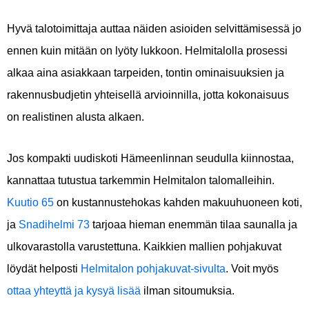
Hyvä talotoimittaja auttaa näiden asioiden selvittämisessä jo
ennen kuin mitään on lyöty lukkoon. Helmitalolla prosessi
alkaa aina asiakkaan tarpeiden, tontin ominaisuuksien ja
rakennusbudjetin yhteisellä arvioinnilla, jotta kokonaisuus
on realistinen alusta alkaen.
Jos kompakti uudiskoti Hämeenlinnan seudulla kiinnostaa,
kannattaa tutustua tarkemmin Helmitalon talomalleihin.
Kuutio 65
on kustannustehokas kahden makuuhuoneen koti,
ja
Snadihelmi 73
tarjoaa hieman enemmän tilaa saunalla ja
ulkovarastolla varustettuna. Kaikkien mallien pohjakuvat
löydät helposti
Helmitalon pohjakuvat-sivulta
. Voit myös
ottaa yhteyttä ja kysyä lisää
ilman sitoumuksia.