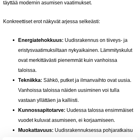
täyttää modernin asumisen vaatimukset.
Konkreettiset erot näkyvät arjessa selkeästi:
Energiatehokkuus:
Uudisrakennus on tiiveys- ja
eristysvaatimuksiltaan nykyaikainen. Lämmityskulut
ovat merkittävästi pienemmät kuin vanhoissa
taloissa.
Tekniikka:
Sähkö, putket ja ilmanvaihto ovat uusia.
Vanhoissa taloissa näiden uusiminen voi tulla
vastaan yllättäen ja kalliisti.
Kunnossapitotarve:
Uudessa talossa ensimmäiset
vuodet kuluvat asumiseen, ei korjaamiseen.
Muokattavuus:
Uudisrakennuksessa pohjaratkaisu
ja materiaalit valitaan omien tarpeiden mukaan.