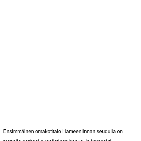
seudulla – mitä
kompakti
uudisrakennus
tarjoaa verrattuna
vanhaan asuntoon?
Ensimmäinen omakotitalo Hämeenlinnan seudulla on