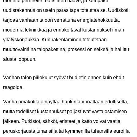
monelle perheelle realistinen haave, ja kompakti
uudisrakennus on usein paras tapa toteuttaa se. Uudiskoti
tarjoaa vanhaan taloon verrattuna energiatehokkuutta,
modernia tekniikkaa ja ennakoitavat kustannukset ilman
yllätyskorjauksia. Kun rakentaminen toteutetaan
muuttovalmiina talopakettina, prosessi on selkeä ja hallittu
alusta loppuun.
Vanhan talon piilokulut syövät budjetin ennen kuin ehdit
reagoida
Vanha omakotitalo näyttää hankintahinnaltaan edulliselta,
mutta todelliset kustannukset paljastuvat vasta ostamisen
jälkeen. Putkistot, sähköt, eristeet ja katto voivat vaatia
peruskorjausta tuhansilla tai kymmenillä tuhansilla euroilla