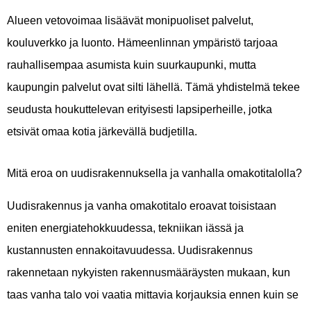
Alueen vetovoimaa lisäävät monipuoliset palvelut,
kouluverkko ja luonto. Hämeenlinnan ympäristö tarjoaa
rauhallisempaa asumista kuin suurkaupunki, mutta
kaupungin palvelut ovat silti lähellä. Tämä yhdistelmä tekee
seudusta houkuttelevan erityisesti lapsiperheille, jotka
etsivät omaa kotia järkevällä budjetilla.
Mitä eroa on uudisrakennuksella ja vanhalla omakotitalolla?
Uudisrakennus ja vanha omakotitalo eroavat toisistaan
eniten energiatehokkuudessa, tekniikan iässä ja
kustannusten ennakoitavuudessa. Uudisrakennus
rakennetaan nykyisten rakennusmääräysten mukaan, kun
taas vanha talo voi vaatia mittavia korjauksia ennen kuin se