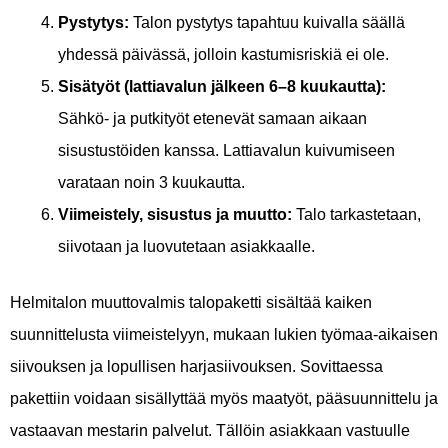
Pystytys:
Talon pystytys tapahtuu kuivalla säällä
yhdessä päivässä, jolloin kastumisriskiä ei ole.
Sisätyöt (lattiavalun jälkeen 6–8 kuukautta):
Sähkö- ja putkityöt etenevät samaan aikaan
sisustustöiden kanssa. Lattiavalun kuivumiseen
varataan noin 3 kuukautta.
Viimeistely, sisustus ja muutto:
Talo tarkastetaan,
siivotaan ja luovutetaan asiakkaalle.
Helmitalon muuttovalmis talopaketti sisältää kaiken
suunnittelusta viimeistelyyn, mukaan lukien työmaa-aikaisen
siivouksen ja lopullisen harjasiivouksen. Sovittaessa
pakettiin voidaan sisällyttää myös maatyöt, pääsuunnittelu ja
vastaavan mestarin palvelut. Tällöin asiakkaan vastuulle