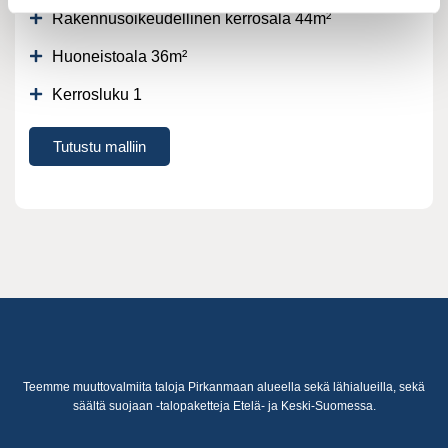
Rakennusoikeudellinen kerrosala 44
m²
Huoneistoala 36
m²
Kerrosluku 1
Tutustu malliin
Teemme muuttovalmiita taloja Pirkanmaan alueella sekä lähialueilla, sekä
säältä suojaan -talopaketteja Etelä- ja Keski-Suomessa.