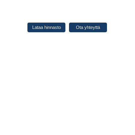
Siirry
sisältöön
Lataa hinnasto
Ota yhteyttä