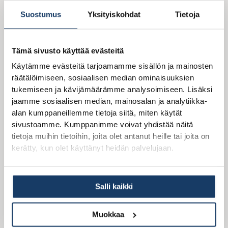
Rakennusoikeudellinen kerrosala 44
m²
Suostumus
Yksityiskohdat
Tietoja
Huoneistoala 36
m²
Kerrosluku 1
Tämä sivusto käyttää evästeitä
Käytämme evästeitä tarjoamamme sisällön ja mainosten
Tutustu malliin
räätälöimiseen, sosiaalisen median ominaisuuksien
tukemiseen ja kävijämäärämme analysoimiseen. Lisäksi
jaamme sosiaalisen median, mainosalan ja analytiikka-
alan kumppaneillemme tietoja siitä, miten käytät
sivustoamme. Kumppanimme voivat yhdistää näitä
tietoja muihin tietoihin, joita olet antanut heille tai joita on
kerätty, kun olet käyttänyt heidän palvelujaan.
SNADI 45 TERASSILLA
Salli kaikki
Huoneluku 1 MH + OH/K + KPH + S
Muokkaa
Kerrosala 45
m²